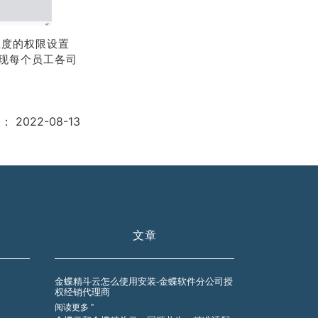
维度的权限设置
现每个员工各司
期：
2022-08-13
文章
金蝶精斗云怎么使用安装-金蝶软件分公司授
权经销代理商
阅读更多 ”