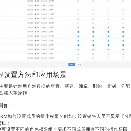
限设置方法和应用场景
荐
销售
主要是针对用户对数据的查看、新建、编辑、删除、复制、分配
创建人等操作
礼
热线
例如：
户豪礼
400-178-
CRM如何设置成员的操作权限？例如：设置销售人员不显示【分
送
3238
按钮；
中可设置不同的角色权限组？要求不同成员拥有不同的操作权限