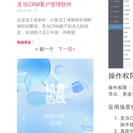
灵当CRM客户管理软件
2022-07-17
企业员工很多时，计算员工考勤和年假时
就特别繁琐，灵当CRM基于职员入职信
息，自动统计员工年假，并根据
阅读更多 ”
« 前一个
下一页»
操作权
销售
推
操作权限：
导出、更改
热线
有
应用场景
400-178-
介绍客
灵当
3238
相
操作
系统