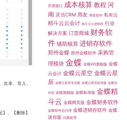
成本核算
教程
河
开票接口
南
灵当CRM
用友
私有云
用友软件
精斗云云会计
行业
精斗云云进销存
财务软
订货商城
解决方案
件
进销存软件
辅助核算
采购管
郑州金蝶
郑州金蝶软件
金蝶
理模块
金蝶
金蝶KIS旗舰版
金蝶云星空
金蝶云星
云会计
辰
、共享、导入、
金蝶总
金蝶云星辰专业版
金蝶云星辰标准版
金蝶精
金蝶标准版
金蝶旗舰版
代理
斗云
金蝶财务软件
金蝶网页版
金蝶进销存软件
金蝶
金蝶软件总代理
配】、【删除】
迷你版
问题处理
；