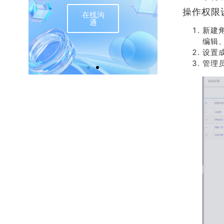
操作权限
在线沟
联
通
新建
编辑
设置
管理