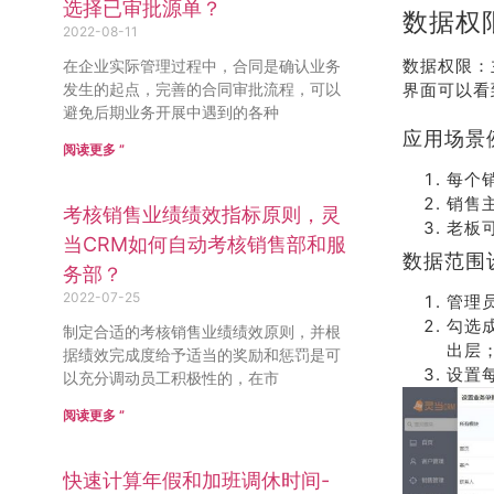
选择已审批源单？
数据权
2022-08-11
数据权限：
在企业实际管理过程中，合同是确认业务
发生的起点，完善的合同审批流程，可以
界面可以看
避免后期业务开展中遇到的各种
应用场景
阅读更多 ”
每个
销售
考核销售业绩绩效指标原则，灵
老板
当CRM如何自动考核销售部和服
数据范围
务部？
2022-07-25
管理
勾选
制定合适的考核销售业绩绩效原则，并根
出层
据绩效完成度给予适当的奖励和惩罚是可
设置
以充分调动员工积极性的，在市
阅读更多 ”
快速计算年假和加班调休时间-