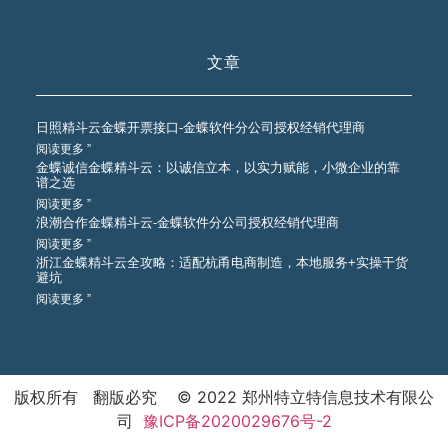
文章
日照精斗云金蝶开票接口-金蝶软件分公司授权经销代理商
阅读更多 ”
金蝶诚信金蝶精斗云：以诚信立本，以实力赋能，小微企业的靠
谱之选
阅读更多 ”
浪潮合作金蝶精斗云-金蝶软件分公司授权经销代理商
阅读更多 ”
浙江金蝶精斗云全攻略：适配杭甬电商制造，本地服务+实操干货
避坑
阅读更多 ”
版权所有 翻版必究 © 2022 郑州特立特信息技术有限公
司
豫ICP备2020029676号-2