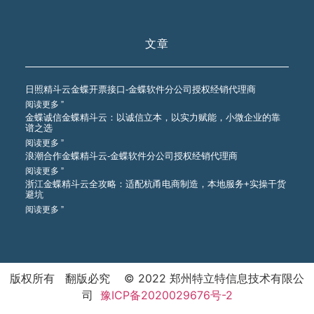
文章
日照精斗云金蝶开票接口-金蝶软件分公司授权经销代理商
阅读更多 ”
金蝶诚信金蝶精斗云：以诚信立本，以实力赋能，小微企业的靠
谱之选
阅读更多 ”
浪潮合作金蝶精斗云-金蝶软件分公司授权经销代理商
阅读更多 ”
浙江金蝶精斗云全攻略：适配杭甬电商制造，本地服务+实操干货
避坑
阅读更多 ”
版权所有 翻版必究 © 2022 郑州特立特信息技术有限公
司
豫ICP备2020029676号-2