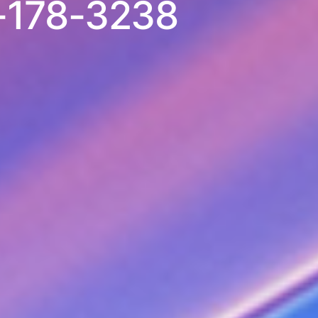
178-3238