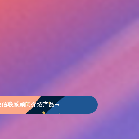
微信联系顾问介绍产品