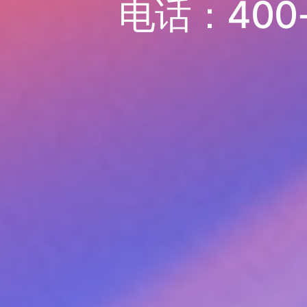
电话：400-