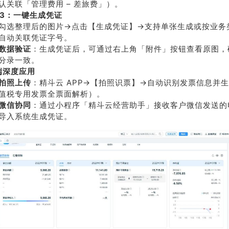
认关联「管理费用 – 差旅费」）。
p 3：一键生成凭证
系我
在线沟
们
通
勾选整理后的图片→点击【生成凭证】→支持单张生成或按业务
自动关联凭证字号。
数据验证
：生成凭证后，可通过右上角「附件」按钮查看原图，
分录一致。
端深度应用
拍照上传
：精斗云 APP→【拍照识票】→自动识别发票信息并
值税专用发票全票面解析）。
微信协同
：通过小程序「精斗云经营助手」接收客户微信发送的
导入系统生成凭证。