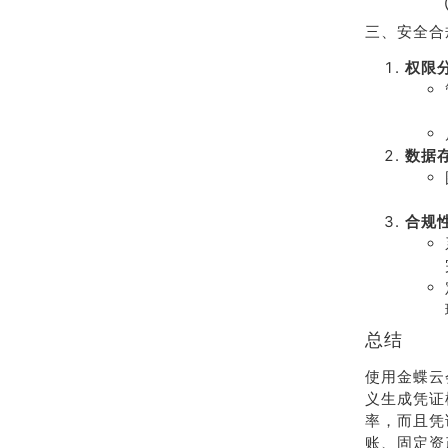
三、安全合
权限
数据
合规
总结
使用金蝶云
义生成凭证
率，而且凭
账、固定资