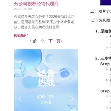
分公司授权经销代理商
2026-08-09
二、图片管
金蝶精斗云怎么分类？2026最新版本功
以下为从图
能、适用场景完整梳理 不少小微企业老
板、财务人员在初次接触金蝶
原始
阅读更多 ”
« 前一个
下一页»
三步
Ste
销售
推
热线
有
Ste
400-178-
介绍客
3238
相