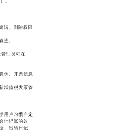
】）。
编辑、删除权限
轨迹。
业管理员可在
真伪、开票信息
新增值税发票管
据用户习惯自定
会计记账的效
据、出纳日记