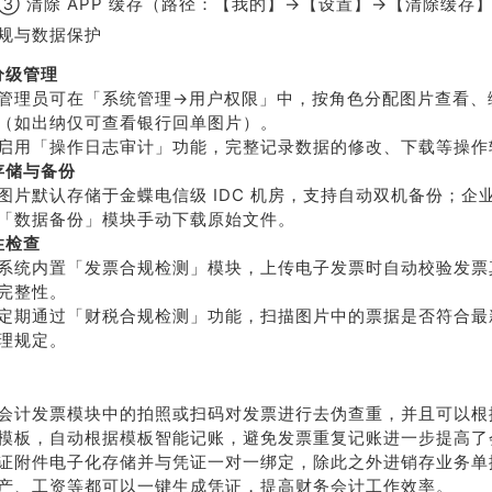
③ 清除 APP 缓存（路径：【我的】→【设置】→【清除缓存
规与数据保护
分级管理
管理员可在「系统管理→用户权限」中，按角色分配图片查看、
（如出纳仅可查看银行回单图片）。
启用「操作日志审计」功能，完整记录数据的修改、下载等操作
存储与备份
图片默认存储于金蝶电信级 IDC 机房，支持自动双机备份；企
「数据备份」模块手动下载原始文件。
性检查
系统内置「发票合规检测」模块，上传电子发票时自动校验发票
完整性。
定期通过「财税合规检测」功能，扫描图片中的票据是否符合最
理规定。
会计发票模块中的拍照或扫码对发票进行去伪查重，并且可以根
模板，自动根据模板智能记账，避免发票重复记账进一步提高了
证附件电子化存储并与凭证一对一绑定，除此之外进销存业务单
产、工资等都可以一键生成凭证，提高财务会计工作效率。