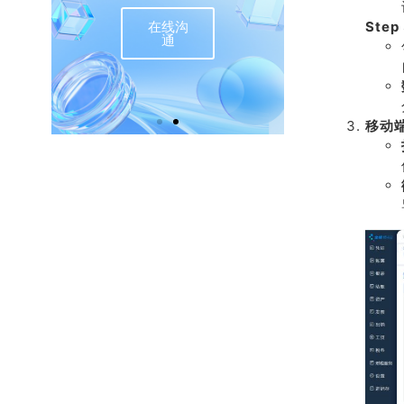
在线沟
Ste
联
通
移动