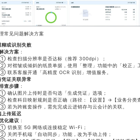
理常见问题解决方案
模糊或识别失败
解决方案
：
① 检查扫描分辨率是否达标（推荐 300dpi）；
② 对褶皱或倾斜的纸质单据，使用「整理」功能中的「校正」
③ 联系客服开通「高精度 OCR 识别」增值服务。
与凭证关联异常
排查步骤
：
① 确认图片上传时是否勾选「生成凭证」选项；
② 检查科目映射规则是否正确（路径：【设置】→【业务分类
③ 若为跨账套操作，需先完成云进销存与云会计的关联。
端上传延迟
优化建议
：
① 切换至 5G 网络或连接稳定 Wi-Fi；
② 关闭手机端「自动同步」功能，改为手动上传；