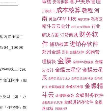
客户关系管理
审核
安装步骤
成本核算
教程
河
开票接口
南
灵当CRM
用友
私有云
用友软件
精斗云云会计
行业
精斗云云进销存
财务软
订货商城
解决方案
云盘内置压缩工
件
进销存软件
辅助核算
504_10000
采购管
郑州金蝶
郑州金蝶软件
金蝶
理模块
金蝶
金蝶KIS旗舰版
金蝶云星空
金蝶云星
支持拖拽上传或
云会计
辰
金蝶总
金蝶云星辰专业版
金蝶云星辰标准版
个凭证附件（如
金蝶精
金蝶标准版
金蝶旗舰版
代理
斗云
金蝶财务软件
金蝶网页版
业务类型（如「办
金蝶进销存软件
金蝶
金蝶软件总代理
将「住宿费」默
迷你版
问题处理