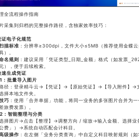
理全流程操作指南
片采集到归档的完整操作路径，含独家效率技巧：
凭证电子化规范
扫描标准
：分辨率≥300dpi，文件大小≤5MB（推荐使用金蝶
具）。
命名规则
：建议采用「凭证类型_日期_金额」格式（如
发票_202
），便于后续检索。
元
快速生成凭证
p 1：批量导入图片
路径：登录精斗云→【凭证】→【原始凭证】→【导入附件】→
荐
销售
选择本地文件夹。
礼
热线
技巧
：使用「合并单据」功能，将同一业务的多张图片合并为一
差旅费发票）。
p 2：智能整理与分类
选择图片→点击【整理】→调整方向 / 缩放→输入金额、选择
户豪礼
400-178-
公费」）→系统自动匹配会计科目。
送
3238
高级操作
：在左侧「业务分类查询」中自定义科目映射规则（如