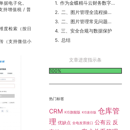
作为金蝶精斗云财务数字化管理的重要模块，云会计图片管理通过智能识别、多端同步和结构化存储，实现原始凭证与财务数据的深度融合。以下为 2025 年最新功能框架：
单据电子化。
持增值税 / 普
二、图片管理全流程操作指南
二、图片管理常见问题解决方案
多维度检索（按日
三、安全合规与数据保护
总结
传（支持微信小
文章进度指示条
100%
热门标签
仓库管
CRM
KIS旗舰版
KIS迷你版
理
公有云
反
优缺点
全电发票接口