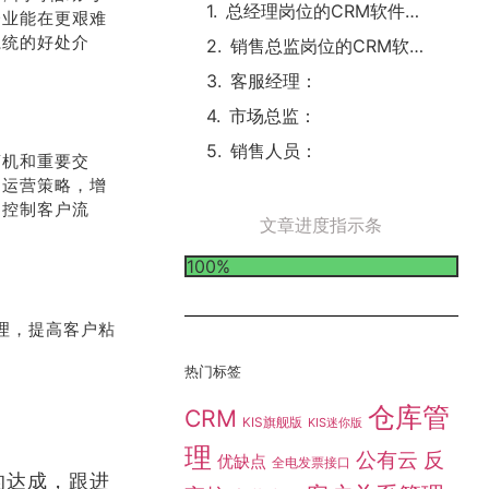
总经理岗位的CRM软件系统应用场景：
企业能在更艰难
系统的好处介
销售总监岗位的CRM软件系统应用场景：
客服经理：
市场总监：
销售人员：
商机和重要交
司运营策略，增
和控制客户流
文章进度指示条
100%
理，提高客户粘
热门标签
仓库管
CRM
KIS旗舰版
KIS迷你版
理
公有云
反
优缺点
全电发票接口
的达成，跟进