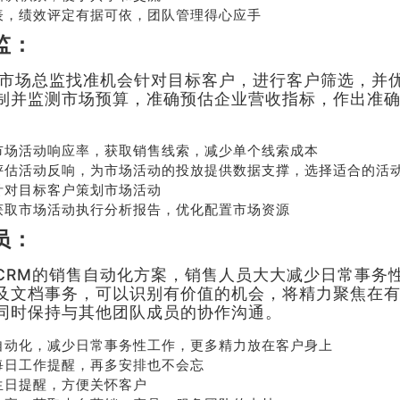
表，绩效评定有据可依，团队管理得心应手
送
3238
监：
系我
在线沟
助市场总监找准机会针对目标客户，进行客户筛选，并
们
通
制并监测市场预算，准确预估企业营收指标，作出准
市场活动响应率，获取销售线索，减少单个线索成本
评估活动反响，为市场活动的投放提供数据支撑，选择适合的活
针对目标客户策划市场活动
获取市场活动执行分析报告，优化配置市场资源
员：
CRM的销售自动化方案，销售人员大大减少日常事务
及文档事务，可以识别有价值的机会，将精力聚焦在
同时保持与其他团队成员的协作沟通。
自动化，减少日常事务性工作，更多精力放在客户身上
每日工作提醒，再多安排也不会忘
生日提醒，方便关怀客户