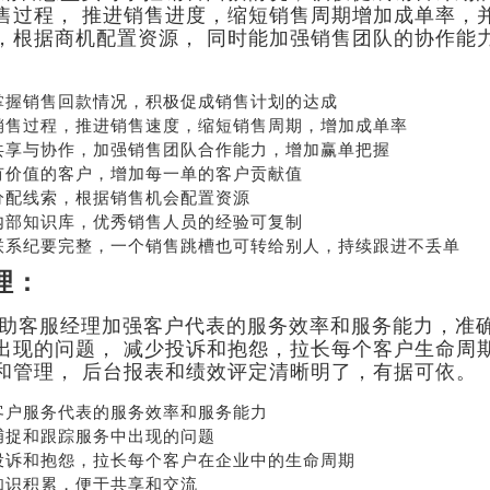
售过程， 推进销售进度，缩短销售周期增加成单率，
，根据商机配置资源， 同时能加强销售团队的协作能
掌握销售回款情况，积极促成销售计划的达成
销售过程，推进销售速度，缩短销售周期，增加成单率
共享与协作，加强销售团队合作能力，增加赢单把握
有价值的客户，增加每一单的客户贡献值
分配线索，根据销售机会配置资源
内部知识库，优秀销售人员的经验可复制
联系纪要完整，一个销售跳槽也可转给别人，持续跟进不丢单
理：
帮助客服经理加强客户代表的服务效率和服务能力，准
出现的问题， 减少投诉和抱怨，拉长每个客户生命周
和管理， 后台报表和绩效评定清晰明了，有据可依。
荐
销售
礼
热线
客户服务代表的服务效率和服务能力
捕捉和跟踪服务中出现的问题
投诉和抱怨，拉长每个客户在企业中的生命周期
知识积累，便于共享和交流
户豪礼
400-178-