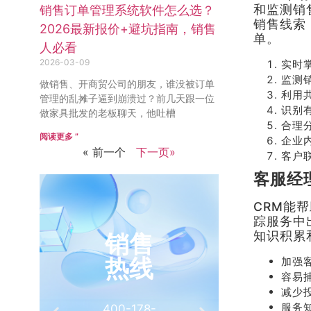
和监测销
销售订单管理系统软件怎么选？
销售线索
2026最新报价+避坑指南，销售
单。
人必看
2026-03-09
实时
监测
做销售、开商贸公司的朋友，谁没被订单
利用
管理的乱摊子逼到崩溃过？前几天跟一位
识别
做家具批发的老板聊天，他吐槽
合理
阅读更多 ”
企业
« 前一个
下一页»
客户
客服经
CRM能
踪服务中
知识积累
销售
推
热线
有
加强
容易
减少
服务
400-178-
介绍客