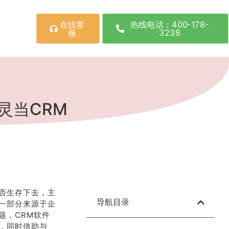
在线客
热线电话：400-178-
服
3238
灵当CRM
否生存下去，主
导航目录
一部分来源于企
题，CRM软件
，同时借助与