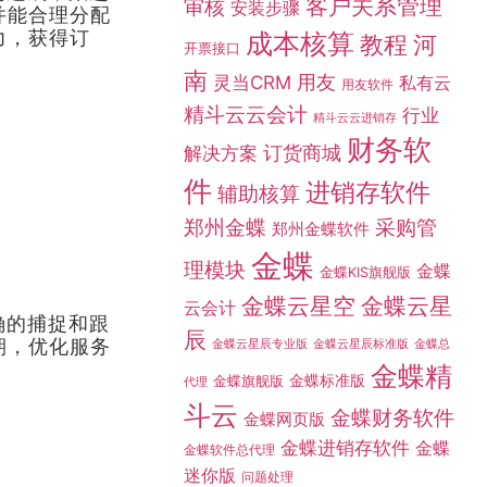
客户关系管理
审核
安装步骤
并能合理分配
力，获得订
成本核算
教程
河
开票接口
南
灵当CRM
用友
私有云
用友软件
精斗云云会计
行业
精斗云云进销存
财务软
订货商城
解决方案
件
进销存软件
辅助核算
采购管
郑州金蝶
郑州金蝶软件
金蝶
理模块
金蝶
金蝶KIS旗舰版
金蝶云星空
金蝶云星
云会计
确的捕捉和跟
辰
期，优化服务
金蝶总
金蝶云星辰专业版
金蝶云星辰标准版
金蝶精
金蝶标准版
金蝶旗舰版
代理
斗云
金蝶财务软件
金蝶网页版
金蝶进销存软件
金蝶
金蝶软件总代理
迷你版
问题处理