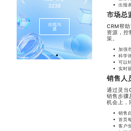
出报
3238
相
市场总
在线沟
联
CRM帮
通
资源，控
策。
加强
科学
可以
实时
销售人
通过灵当
销售步骤
机会上，
销售
首页
客户