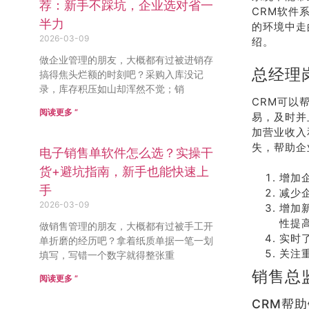
荐：新手不踩坑，企业选对省一
CRM软件
半力
的环境中走
2026-03-09
绍。
做企业管理的朋友，大概都有过被进销存
总经理
搞得焦头烂额的时刻吧？采购入库没记
录，库存积压如山却浑然不觉；销
CRM可以
阅读更多 ”
易，及时并
加营业收入
失，帮助企
电子销售单软件怎么选？实操干
货+避坑指南，新手也能快速上
增加
手
减少
2026-03-09
增加
性提
做销售管理的朋友，大概都有过被手工开
实时
单折磨的经历吧？拿着纸质单据一笔一划
关注
填写，写错一个数字就得整张重
销售总
阅读更多 ”
CRM帮