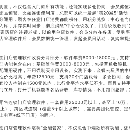
礼
热线
明显，不仅包含入门款所有功能，还能实现多仓协同、会员储值
销品预警。比如连锁便利店，总部可以统一发起“满20减5”活动
分通用，顾客在任意门店消费都能积分、用积分兑换；中心仓向
户豪礼
400-178-
入库，库存实时同步，彻底消除“中心仓说发了、门店说没收到”
送
3238
0家药店的连锁老板，以前用单店软件，会员分散在各店，复购
店管理软件后，会员数据统一管理，发起会员日活动，复购率提
。
系我
在线沟
们
通
锁门店管理软件收费分两部分：软件年费8000-18000元，支持1
理功能包含在内；基础硬件费3000-8000元，包括普通收银机
配通用硬件，不用强制买专用设备。实测下来，金蝶云星辰的中
性价比很高，年费12800元，支持20个门店账号，多仓协同、
套投入控制在1500元以内，比行业平均水平低不少。而且支持
门在外，打开手机就能看各店营收、库存情况，不用跑回总部，
零售连锁门店管理软件，一套费用25000元以上，甚至上10万
以上）、跨区域连锁（覆盖5个以上城市），需要集团化管控、定
上电商+线下门店）的商户。
锁门店管理软件堪称“全能管家”，不仅包含中端款所有功能，还