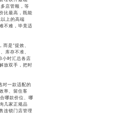
把多店管顺，等
性价比最高，既能
元以上的高端
难不难，毕竟适
，而是“提效、
慢、库存不准、
3小时汇总各店
解放双手，把时
选对一款适配的
效率、留住客
适合哪款价位、哪
询几家正规品
售连锁门店管理