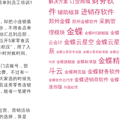
财务软
订货商城
解决方案
简单到员工培训1
件
进销存软件
辅助核算
采购管
郑州金蝶
，却把小连锁最
郑州金蝶软件
步，不用各店单
金蝶
理模块
金蝶
金蝶KIS旗舰版
动汇总到总部，
位开5家零食店
金蝶云星空
金蝶云星
云会计
积压”，用了入
辰
金蝶总
金蝶云星辰专业版
金蝶云星辰标准版
小时对账时间。
金蝶精
金蝶标准版
金蝶旗舰版
代理
个门店账号，部
斗云
金蝶财务软件
金蝶网页版
续费。不过有一
大家选的时候先
金蝶进销存软件
金蝶
金蝶软件总代理
且这类零售连锁
迷你版
问题处理
，能省一笔硬件
化运营、营销活动
的选择，算是