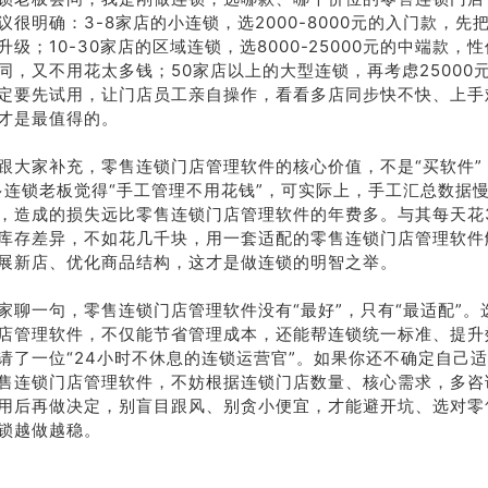
议很明确：3-8家店的小连锁，选2000-8000元的入门款，先
升级；10-30家店的区域连锁，选8000-25000元的中端款，
同，又不用花太多钱；50家店以上的大型连锁，再考虑25000
定要先试用，让门店员工亲自操作，看看多店同步快不快、上手
才是最值得的。
跟大家补充，零售连锁门店管理软件的核心价值，不是“买软件”
多连锁老板觉得“手工管理不用花钱”，可实际上，手工汇总数据
，造成的损失远比零售连锁门店管理软件的年费多。与其每天花
库存差异，不如花几千块，用一套适配的零售连锁门店管理软件
展新店、优化商品结构，这才是做连锁的明智之举。
家聊一句，零售连锁门店管理软件没有“最好”，只有“最适配”。
店管理软件，不仅能节省管理成本，还能帮连锁统一标准、提升
请了一位“24小时不休息的连锁运营官”。如果你还不确定自己
售连锁门店管理软件，不妨根据连锁门店数量、核心需求，多咨
用后再做决定，别盲目跟风、别贪小便宜，才能避开坑、选对零
锁越做越稳。