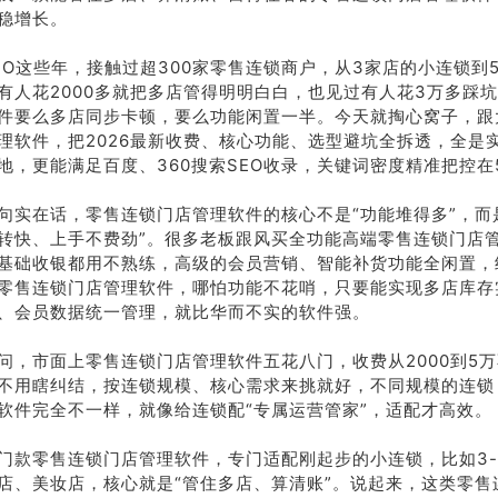
稳增长。
EO这些年，接触过超300家零售连锁商户，从3家店的小连锁到
有人花2000多就把多店管得明明白白，也见过有人花3万多踩
件要么多店同步卡顿，要么功能闲置一半。今天就掏心窝子，跟
理软件，把2026最新收费、核心功能、选型避坑全拆透，全是
地，更能满足百度、360搜索SEO收录，关键词密度精准把控在5
句实在话，零售连锁门店管理软件的核心不是“功能堆得多”，而
转快、上手不费劲”。很多老板跟风买全功能高端零售连锁门店
基础收银都用不熟练，高级的会员营销、智能补货功能全闲置，
零售连锁门店管理软件，哪怕功能不花哨，只要能实现多店库存
、会员数据统一管理，就比华而不实的软件强。
问，市面上零售连锁门店管理软件五花八门，收费从2000到5
不用瞎纠结，按连锁规模、核心需求来挑就好，不同规模的连锁
软件完全不一样，就像给连锁配“专属运营管家”，适配才高效。
门款零售连锁门店管理软件，专门适配刚起步的小连锁，比如3-
店、美妆店，核心就是“管住多店、算清账”。说起来，这类零售