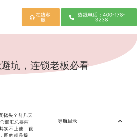
在线客
热线电话：400-178-
服
3238
能避坑，连锁老板必看
夜挠头？前几天
导航目录
，总部汇总要两
其实不止他，很
，图的就是提