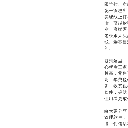
限管控、定
统一管理所
实现线上订
话，高端款
发、高端硬
老板跟风买
钱。选零售
的。
聊到这里，
心就看三点
越高，零售
高，年费也
务，收费也
软件，提供
但用着更放
给大家分享
管理软件，
遇上促销活