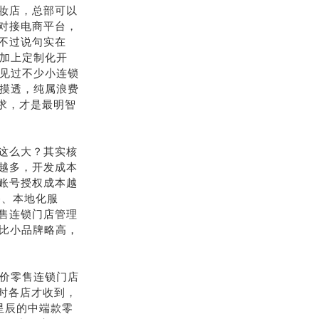
妆店，总部可以
对接电商平台，
不过说句实在
再加上定制化开
我见过不少小连锁
没摸透，纯属浪费
求，才是最明智
这么大？其实核
越多，开发成本
账号授权成本越
移、本地化服
售连锁门店管理
费比小品牌略高，
低价零售连锁门店
小时各店才收到，
星辰的中端款零