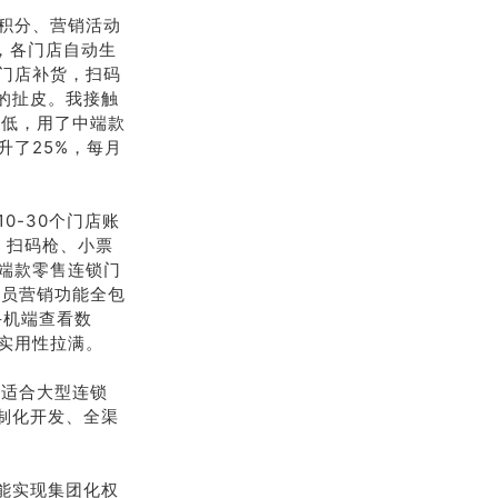
积分、营销活动
，各门店自动生
门店补货，扫码
的扯皮。我接触
率低，用了中端款
升了25%，每月
0-30个门店账
、扫码枪、小票
端款零售连锁门
会员营销功能全包
手机端查看数
实用性拉满。
，适合大型连锁
制化开发、全渠
能实现集团化权