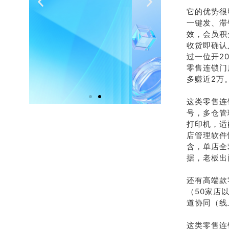
热线
有
它的优势很
一键发、滞
效，会员积
400-178-
介绍客
收货即确认
3238
相
过一位开2
零售连锁门
多赚近2万
在线沟
联
通
这类零售连
号，多仓管
打印机，适
店管理软件
含，单店全
据，老板出
还有高端款
（50家店
道协同（线
这类零售连