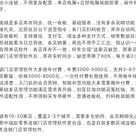
给小连锁，不用复杂配置，单店电脑+总部电脑就能部署，操作
手。
能就是多店库存同步、统一收银、基础报表，没有多余花哨功能
做扎实。总部在后台下进货指令，各门店扫码收货，库存自动同
店收银时，支持微信、支付宝、现金多种支付方式，销售数据自
部就能看当日总营收、各店销量，再也不用手工汇总。我认识一
前用单店软件，各店库存不一致，经常出现“这家店缺货、那家店
锁门店管理软件后，库存实时同步，缺货率降了60%，每天省2
锁门店管理软件大多按年付费，年费2000-5000元，支持3-8
买断版，价格5000-8000元，一次性付费长期使用，不用每年
说清楚，入门款的会员营销、智能补货功能大多需要额外付费，
基础多店管理功能满足需求再升级，别盲目加功能花冤枉钱。而
件适配性强，不用强制买专用硬件，普通收银机、扫码枪就能用
锁有10-30家店，覆盖2-3个城市，需要多仓协同、会员精细
那中端款零售连锁门店管理软件更合适，也是目前多数区域连锁
零售连锁门店管理软件。
荐
销售