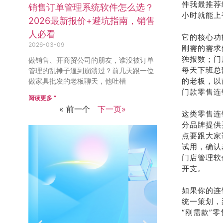
件我最推荐
销售订单管理系统软件怎么选？
小时就能上
2026最新报价+避坑指南，销售
人必看
它的核心功
2026-03-09
刚需的需求
独报数；门
做销售、开商贸公司的朋友，谁没被订单
每天下班总
管理的乱摊子逼到崩溃过？前几天跟一位
的老板，以
做家具批发的老板聊天，他吐槽
门款零售连
阅读更多 ”
« 前一个
下一页»
这类零售连
分品牌提供
点要跟大家
试用，确认
门店管理软
开支。
如果你的连
统一策划，
“刚需款”
销售
推