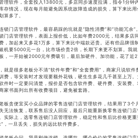
管理软件，全套投入13800元，多店同步速度拉满，指令1分钟
库存情况，现在每月能避免因系统故障造成的损失，算下来比用
划算多了。
连锁门店管理软件，最容易踩的坑就是“隐性消费”和“功能冗余”
锁门店管理软件，表面上报价低，比如年费2000元，结果多店
费，加起来又多花1万多，算下来比中端款还贵。还有些品牌强
银机要5000元一台，比市场价贵2倍，长期下来更不划算。我就
板，一开始被2000元年费吸引，最后加硬件、加功能，花了近
，就是很多老板分不清“软件年费”和“全套费用”，商家只说软件
训费，等安装时才发现要额外花钱，硬生生多花几千甚至上万。
软件时一定要问清楚，报价是否包含软件费、硬件费、安装费、
商家书面列出所有收费项目，避免被套路。
老板贪便宜买小众品牌的零售连锁门店管理软件，结果用了3个
失无法恢复，联系售后没人回应，最后只能重新换零售连锁门店
。实际上，选零售连锁门店管理软件，稳定性和售后比价格更重
脉”，一旦丢失，损失的远比软件费多。
锁老板会问，我是刚做连锁，选哪款、哪个价位的零售连锁门店