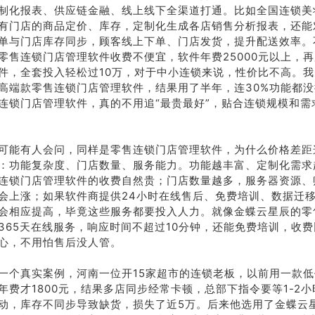
制化报表、供应链金融、线上线下全渠道打通。比如全国连锁美
有门店的商品定价、库存，定制化生成各店销售分析报表，还能
单与门店库存同步，顾客线上下单、门店发货，提升配送效率。
零售连锁门店管理软件收费不便宜，软件年费25000元以上，
件，全套投入轻松过10万，对于中小连锁来说，性价比不高。
高端款零售连锁门店管理软件，结果用了半年，连30%功能都
连锁门店管理软件，真的不用追“最贵最好”，贴合连锁规模和需
可能有人会问，同样是零售连锁门店管理软件，为什么价格差距
：功能复杂度、门店数量、服务能力。功能越丰富、定制化需求
连锁门店管理软件的收费自然贵；门店数量越多，服务器资源、
会上涨；如果软件商提供24小时在线售后、免费培训、数据迁
会相应提高，毕竟这些服务都要投入人力。就像金蝶云星辰的零
365天在线服务，响应时间不超过10分钟，还能免费培训，收
心，不用怕售后没人管。
一个真实案例，河南一位开15家超市的连锁老板，以前用一款
年费才1800元，结果多店同步经常卡顿，总部下指令要等1-2
动，库存不同步导致缺货，损失了近5万。后来他选用了金蝶云