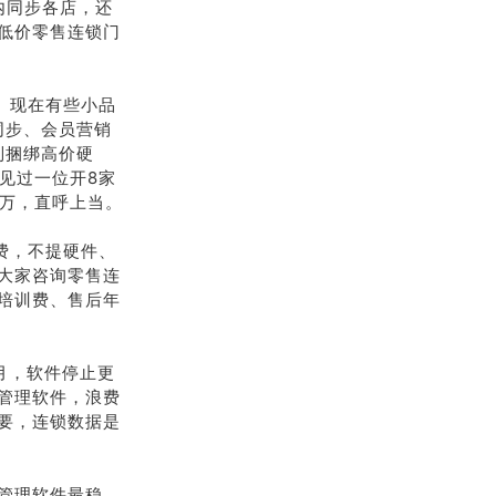
内同步各店，还
低价零售连锁门
。现在有些小品
同步、会员营销
制捆绑高价硬
见过一位开8家
2万，直呼上当。
费，不提硬件、
大家咨询零售连
培训费、售后年
月，软件停止更
管理软件，浪费
要，连锁数据是
管理软件最稳