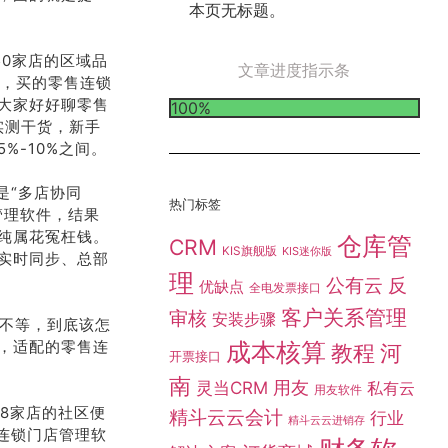
本页无标题。
50家店的区域品
文章进度指示条
坑，买的零售连锁
大家好好聊零售
100%
实测干货，新手
%-10%之间。
是“多店协同
热门标签
管理软件，结果
纯属花冤枉钱。
仓库管
CRM
KIS旗舰版
KIS迷你版
实时同步、总部
理
公有云
反
优缺点
全电发票接口
客户关系管理
审核
安装步骤
万不等，到底该怎
成本核算
，适配的零售连
教程
河
开票接口
南
灵当CRM
用友
私有云
用友软件
8家店的社区便
精斗云云会计
行业
精斗云云进销存
连锁门店管理软