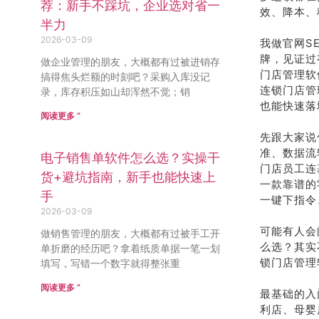
荐：新手不踩坑，企业选对省一
效、降本、
半力
2026-03-09
我做官网S
牌，见证过
做企业管理的朋友，大概都有过被进销存
门店管理软
搞得焦头烂额的时刻吧？采购入库没记
连锁门店管
录，库存积压如山却浑然不觉；销
也能快速落
阅读更多 ”
先跟大家说
准、数据流
电子销售单软件怎么选？实操干
门店员工连
货+避坑指南，新手也能快速上
一款靠谱的
手
一键下指令
2026-03-09
可能有人会
做销售管理的朋友，大概都有过被手工开
么选？其实
单折磨的经历吧？拿着纸质单据一笔一划
锁门店管理
填写，写错一个数字就得整张重
阅读更多 ”
最基础的入
利店、母婴