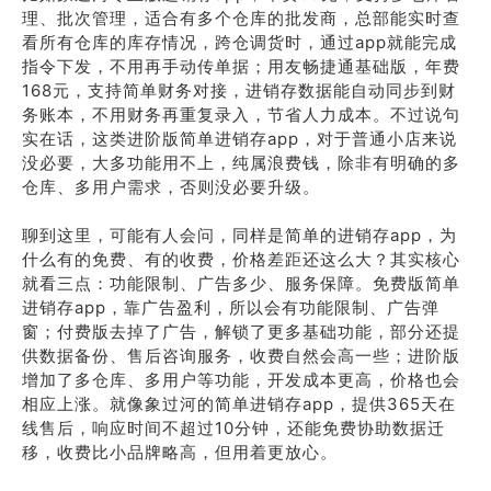
理、批次管理，适合有多个仓库的批发商，总部能实时查
看所有仓库的库存情况，跨仓调货时，通过app就能完成
指令下发，不用再手动传单据；用友畅捷通基础版，年费
168元，支持简单财务对接，进销存数据能自动同步到财
务账本，不用财务再重复录入，节省人力成本。不过说句
实在话，这类进阶版简单进销存app，对于普通小店来说
没必要，大多功能用不上，纯属浪费钱，除非有明确的多
仓库、多用户需求，否则没必要升级。
聊到这里，可能有人会问，同样是简单的进销存app，为
什么有的免费、有的收费，价格差距还这么大？其实核心
就看三点：功能限制、广告多少、服务保障。免费版简单
进销存app，靠广告盈利，所以会有功能限制、广告弹
窗；付费版去掉了广告，解锁了更多基础功能，部分还提
供数据备份、售后咨询服务，收费自然会高一些；进阶版
增加了多仓库、多用户等功能，开发成本更高，价格也会
相应上涨。就像象过河的简单进销存app，提供365天在
线售后，响应时间不超过10分钟，还能免费协助数据迁
移，收费比小品牌略高，但用着更放心。