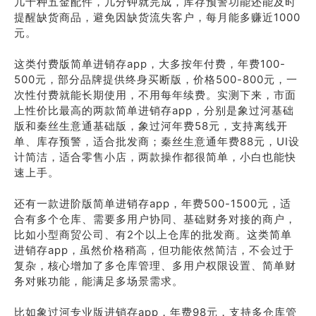
几十种五金配件，几分钟就完成，库存预警功能还能及时
提醒缺货商品，避免因缺货流失客户，每月能多赚近1000
元。
这类付费版简单进销存app，大多按年付费，年费100-
500元，部分品牌提供终身买断版，价格500-800元，一
次性付费就能长期使用，不用每年续费。实测下来，市面
上性价比最高的两款简单进销存app，分别是象过河基础
版和秦丝生意通基础版，象过河年费58元，支持离线开
单、库存预警，适合批发商；秦丝生意通年费88元，UI设
计简洁，适合零售小店，两款操作都很简单，小白也能快
速上手。
还有一款进阶版简单进销存app，年费500-1500元，适
合有多个仓库、需要多用户协同、基础财务对接的商户，
比如小型商贸公司、有2个以上仓库的批发商。这类简单
进销存app，虽然价格稍高，但功能依然简洁，不会过于
复杂，核心增加了多仓库管理、多用户权限设置、简单财
务对账功能，能满足多场景需求。
比如象过河专业版进销存app，年费98元，支持多仓库管