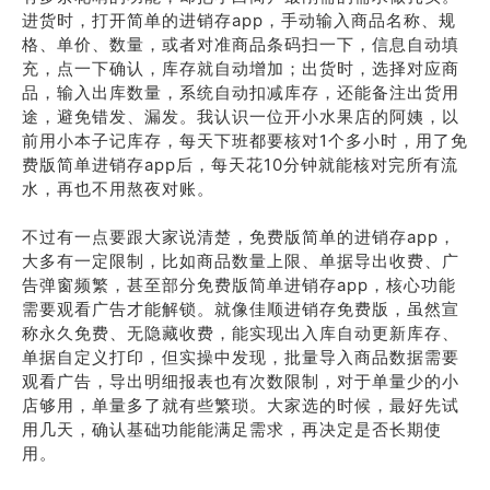
进货时，打开简单的进销存app，手动输入商品名称、规
格、单价、数量，或者对准商品条码扫一下，信息自动填
充，点一下确认，库存就自动增加；出货时，选择对应商
品，输入出库数量，系统自动扣减库存，还能备注出货用
途，避免错发、漏发。我认识一位开小水果店的阿姨，以
前用小本子记库存，每天下班都要核对1个多小时，用了免
费版简单进销存app后，每天花10分钟就能核对完所有流
水，再也不用熬夜对账。
不过有一点要跟大家说清楚，免费版简单的进销存app，
大多有一定限制，比如商品数量上限、单据导出收费、广
告弹窗频繁，甚至部分免费版简单进销存app，核心功能
需要观看广告才能解锁。就像佳顺进销存免费版，虽然宣
称永久免费、无隐藏收费，能实现出入库自动更新库存、
单据自定义打印，但实操中发现，批量导入商品数据需要
观看广告，导出明细报表也有次数限制，对于单量少的小
店够用，单量多了就有些繁琐。大家选的时候，最好先试
用几天，确认基础功能能满足需求，再决定是否长期使
用。