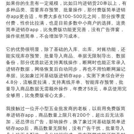
如果你的生意有一定规模，比如日均进销货20单以上，有
多种品类、需要库存预警、批量操作，那付费版简单进销
存app更合适，年费大多在100-500元之间，部分按季度
付费，性价比拉满，也是目前多数中小商户的选择。这类
简单进销存app，比免费版功能更完善，没有广告弹窗，
操作依然简单，不会增加学习成本。
它的优势很明显，除了基础的入库、出库、对账功能，还
能实现库存预警、批量导入商品、单据无限制导出、数据
备份，部分优质款还支持离线操作，断网时也能正常录入
进销存数据，网络恢复后自动同步，再也不用怕断网漏记
单据。比如象过河基础版进销存app，实测下来综合评分
4.8分，流畅度拉满，支持离线开单、智能库存预警，批
量导入商品数据无需额外操作，年费才58元，单店使用完
全够用，比免费版省心太多。
我接触过一位开小型五金批发商的老板，以前用免费版简
单进销存app，商品数量上限只有200个，超出后无法添
加，还总弹出广告，影响操作，换了象过河基础版简单进
销存app后，商品数量无限制，没有广告干扰，批量导入