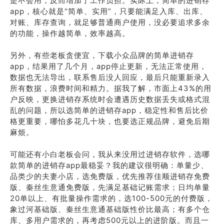
是不会用，反而增加了工作负担。实际上，简单的进销存
app，核心就是“简单、实用”，只要能满足入库、出库、
对账、库存查询，就足够普通商户使用，没必要追求多余
的功能，操作越简单，效率越高。
另外，有些老板贪便宜，下载小众品牌的简单进销存
app，结果用了几个月，app停止更新，无法正常使用，
数据也无法导出，联系售后没人回应，最后只能重新录入
所有数据，浪费时间和精力。据我了解，市面上43%的用
户反映，更换进销存系统时会遭遇历史数据丢失或格式混
乱的问题，所以选简单的进销存app，稳定性和售后比价
格更重要，哪怕多花几十块，也要选正规品牌，避免后期
麻烦。
可能还有小白老板会问，我从来没用过进销存软件，选哪
款简单的进销存app最稳妥？我的建议很明确：单量少、
品类少的夫妻小店，选免费版，优先推荐佳顺进销存免费
版、秦丝生意通免费版，先满足基础记账需求；日均单量
20单以上、有批量操作需求的，选100-500元的付费版，
象过河基础版、秦丝生意通基础版性价比最高；有多个仓
库、多用户需求的，再考虑500元以上的进阶版。而且一