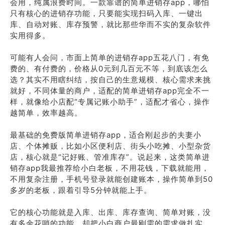
会用，纯属浪费时间。一款靠谱的简单进销存app，哪怕
只有核心的进销存功能，只要能实现扫码入库、一键出
库、自动对账、库存预警，就比那些华而不实的复杂软件
实用得多。
可能有人会问，市面上简单的进销存app五花八门，有免
费的、有付费的，价格从0元到几百元不等，到底该怎么
选？其实不用瞎纠结，按自己的生意规模、核心需求来挑
就好，不同体量的商户，适配的简单进销存app完全不一
样，就像给小店配“专属记账小助手”，适配才省心，操作
越简单，效率越高。
最基础的免费版简单进销存app，适合刚起步的夫妻小
店、个体摊贩，比如小区便利店、街头小吃摊、小型杂货
店，核心就是“记好账、管准库存”。说起来，这类简单进
销存app我最推荐给小白老板，不用花钱，下载就能用，
不用复杂注册，手机号登录就能创建账本，操作简单到50
多岁的老板，跟着引导5分钟就能上手。
它的核心功能就是入库、出库、库存查询、简单对账，没
有多余花哨的功能，却把小白商户最刚需的需求做扎实。