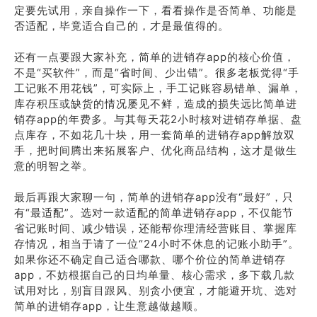
定要先试用，亲自操作一下，看看操作是否简单、功能是
否适配，毕竟适合自己的，才是最值得的。
还有一点要跟大家补充，简单的进销存app的核心价值，
不是“买软件”，而是“省时间、少出错”。很多老板觉得“手
工记账不用花钱”，可实际上，手工记账容易错单、漏单，
库存积压或缺货的情况屡见不鲜，造成的损失远比简单进
销存app的年费多。与其每天花2小时核对进销存单据、盘
点库存，不如花几十块，用一套简单的进销存app解放双
手，把时间腾出来拓展客户、优化商品结构，这才是做生
意的明智之举。
最后再跟大家聊一句，简单的进销存app没有“最好”，只
有“最适配”。选对一款适配的简单进销存app，不仅能节
省记账时间、减少错误，还能帮你理清经营账目、掌握库
存情况，相当于请了一位“24小时不休息的记账小助手”。
如果你还不确定自己适合哪款、哪个价位的简单进销存
app，不妨根据自己的日均单量、核心需求，多下载几款
试用对比，别盲目跟风、别贪小便宜，才能避开坑、选对
简单的进销存app，让生意越做越顺。