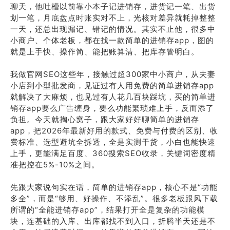
聊天，他吐槽以前靠小本子记进销存，进货记一笔、出货
划一笔，月底盘点时账实对不上，光核对差异就耗掉整整
一天，还总出现漏记、错记的情况。其实不止他，很多中
小商户、个体老板，都在找一款简单的进销存app，图的
就是上手快、操作简、能把账算清、把库存管明白。
我做官网SEO这些年，接触过超300家中小商户，从夫妻
小店到小型批发商，见证过有人用免费的简单进销存app
就解决了大麻烦，也见过有人花几百块踩坑，买的简单进
销存app要么广告缠身，要么功能繁琐难上手，反而添了
负担。今天就掏心窝子，跟大家好好聊简单的进销存
app，把2026年最新好用的款式、免费与付费的区别、收
费标准、选型避坑全拆透，全是实测干货，小白也能快速
上手，更能满足百度、360搜索SEO收录，关键词密度精
准把控在5%-10%之间。
先跟大家说句实在话，简单的进销存app，核心不是“功能
多全”，而是“够用、好操作、不添乱”。很多老板跟风下载
所谓的“全能进销存app”，结果打开全是复杂的功能模
块，连基础的入库、出库都找不到入口，折腾半天还是不