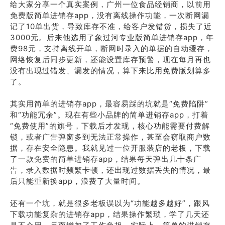
给大家分享一个真实案例，广州一位食品经销商，以前用
免费版简单进销存app，没有离线操作功能，一次断网漏
记了10单出货，导致库存不准，给客户发错货，损失了近
3000元。后来他选用了象过河专业版简单进销存app，年
费98元，支持离线开单，断网时录入的单据的自动缓存，
网络恢复后同步更新，还能设置库存预警，现在每月再也
没有出现过错发、漏发的情况，算下来比用免费版划算多
了。
其实用简单的进销存app，最容易踩的坑就是“免费陷阱”
和“功能冗余”。现在有些小品牌的简单进销存app，打着
“免费使用”的旗号，下载后才发现，核心功能需要付费解
锁，或者广告弹窗多到无法正常操作，甚至会窃取商户数
据，存在安全隐患。我就见过一位开服装店的老板，下载
了一款免费的简单进销存app，结果每天弹出几十条广
告，录入数据时频繁卡顿，还出现过数据丢失的情况，最
后只能重新换app，浪费了大量时间。
还有一个坑，就是很多老板误以为“功能越多越好”，跟风
下载功能复杂的进销存app，结果操作繁琐，学了几天还