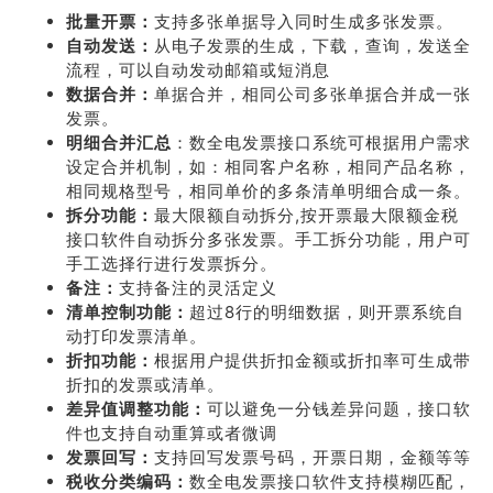
批量开票：
支持多张单据导入同时生成多张发票。
自动发送：
从电子发票的生成，下载，查询，发送全
流程，可以自动发动邮箱或短消息
数据合并：
单据合并，相同公司多张单据合并成一张
发票。
明细合并汇总
：数全电发票接口系统可根据用户需求
设定合并机制，如：相同客户名称，相同产品名称，
相同规格型号，相同单价的多条清单明细合成一条。
拆分功能：
最大限额自动拆分,按开票最大限额金税
接口软件自动拆分多张发票。手工拆分功能，用户可
手工选择行进行发票拆分。
备注：
支持备注的灵活定义
清单控制功能：
超过8行的明细数据，则开票系统自
动打印发票清单。
折扣功能：
根据用户提供折扣金额或折扣率可生成带
折扣的发票或清单。
差异值调整功能：
可以避免一分钱差异问题，接口软
件也支持自动重算或者微调
发票回写：
支持回写发票号码，开票日期，金额等等
税收分类编码：
数全电发票接口软件支持模糊匹配，