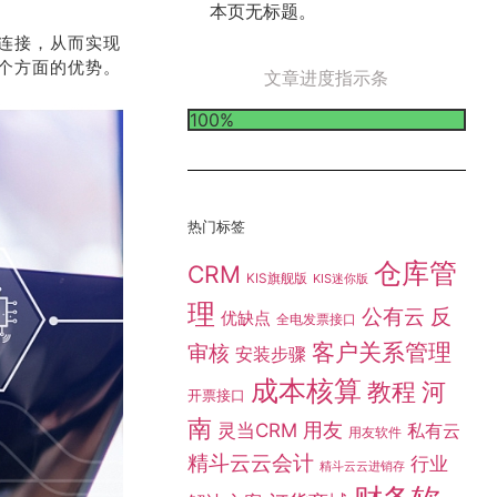
本页无标题。
连接，从而实现
个方面的优势。
文章进度指示条
100%
热门标签
仓库管
CRM
KIS旗舰版
KIS迷你版
理
公有云
反
优缺点
全电发票接口
客户关系管理
审核
安装步骤
成本核算
教程
河
开票接口
南
灵当CRM
用友
私有云
用友软件
精斗云云会计
行业
精斗云云进销存