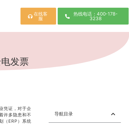
在线客
热线电话：400-178-
服
3238
全电发票
业凭证，对于企
导航目录
着许多隐患和不
（ERP）系统