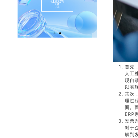
推荐
销
有礼
热
介绍客户豪礼
400-
相送
32
首先
联系我
在
人工
们
现自
以实
其次
理过
面。
ER
发票
对于
解到