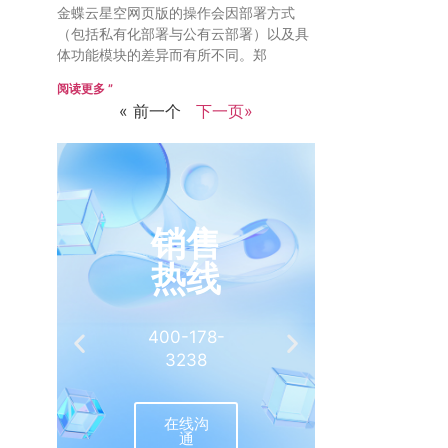
金蝶云星空网页版的操作会因部署方式
（包括私有化部署与公有云部署）以及具
体功能模块的差异而有所不同。郑
阅读更多 ”
« 前一个
下一页»
销售
推
热线
有
400-178-
介绍客
3238
相
在线沟
联
通