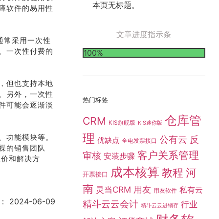
本页无标题。
障软件的易用性
文章进度指示条
，通常采用一次性
。一次性付费的
100%
，但也支持本地
。另外，一次性
热门标签
件可能会逐渐淡
仓库管
CRM
KIS旗舰版
KIS迷你版
理
、功能模块等。
公有云
反
优缺点
全电发票接口
蝶的销售团队
客户关系管理
审核
安装步骤
报价和解决方
成本核算
教程
河
开票接口
南
灵当CRM
用友
私有云
用友软件
：
2024-06-09
精斗云云会计
行业
精斗云云进销存