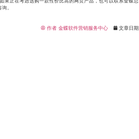
，如果正在考虑选购一款性价比高的网页产品，也可以联系金蝶总代理
咨询。
作者
金蝶软件营销服务中心
文章日期
荐
销售
礼
热线
户豪礼
400-178-
送
3238
系我
在线沟
们
通