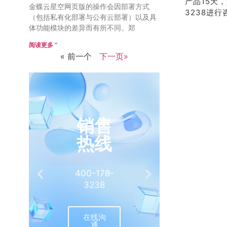
产品15天
金蝶云星空网页版的操作会因部署方式
3238进行
（包括私有化部署与公有云部署）以及具
体功能模块的差异而有所不同。郑
阅读更多 ”
« 前一个
下一页»
销售
推
热线
有
400-178-
介绍客
3238
相
在线沟
联
通