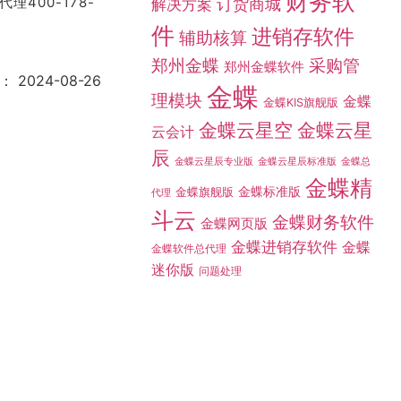
财务软
400-178-
订货商城
解决方案
件
进销存软件
辅助核算
采购管
郑州金蝶
郑州金蝶软件
：
2024-08-26
金蝶
理模块
金蝶
金蝶KIS旗舰版
金蝶云星空
金蝶云星
云会计
辰
金蝶总
金蝶云星辰专业版
金蝶云星辰标准版
金蝶精
金蝶标准版
金蝶旗舰版
代理
斗云
金蝶财务软件
金蝶网页版
金蝶进销存软件
金蝶
金蝶软件总代理
迷你版
问题处理