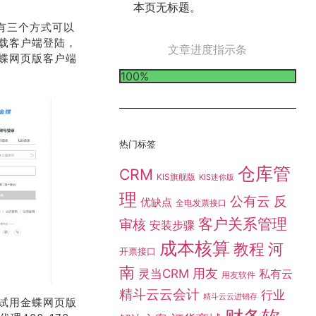
本页无标题。
有三个方式可以
载客户端登陆，
文章进度指示条
蝶网页版客户端
100%
热门标签
仓库管
CRM
KIS旗舰版
KIS迷你版
理
公有云
反
优缺点
全电发票接口
客户关系管理
审核
安装步骤
成本核算
教程
河
开票接口
南
灵当CRM
用友
私有云
用友软件
精斗云云会计
行业
精斗云云进销存
试用金蝶网页版