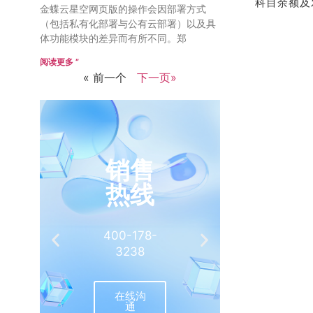
科目余额及
金蝶云星空网页版的操作会因部署方式
（包括私有化部署与公有云部署）以及具
体功能模块的差异而有所不同。郑
阅读更多 ”
« 前一个
下一页»
销售
推
热线
有
400-178-
介绍客
3238
相
在线沟
联
通