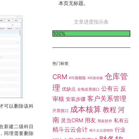
本页无标题。
文章进度指示条
100%
热门标签
仓库管
CRM
KIS旗舰版
KIS迷你版
理
公有云
反
优缺点
全电发票接口
客户关系管理
审核
安装步骤
才可以删除该科
成本核算
教程
河
开票接口
南
灵当CRM
用友
私有云
用友软件
在新建二级科目
精斗云云会计
行业
精斗云云进销存
，同理需要删除