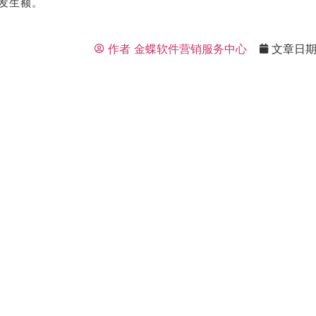
发生额。
作者
金蝶软件营销服务中心
文章日
荐
销售
礼
热线
户豪礼
400-178-
送
3238
系我
在线沟
们
通