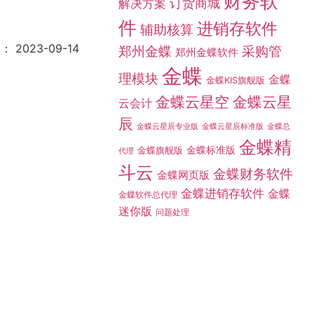
财务软
订货商城
解决方案
件
进销存软件
辅助核算
期：
2023-09-14
采购管
郑州金蝶
郑州金蝶软件
金蝶
理模块
金蝶
金蝶KIS旗舰版
金蝶云星空
金蝶云星
云会计
辰
金蝶总
金蝶云星辰专业版
金蝶云星辰标准版
金蝶精
金蝶标准版
金蝶旗舰版
代理
斗云
金蝶财务软件
金蝶网页版
金蝶进销存软件
金蝶
金蝶软件总代理
迷你版
问题处理