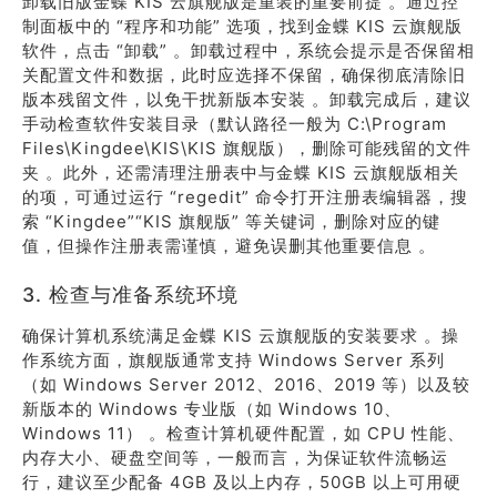
卸载旧版金蝶 KIS 云旗舰版是重装的重要前提 。通过控
制面板中的 “程序和功能” 选项，找到金蝶 KIS 云旗舰版
软件，点击 “卸载” 。卸载过程中，系统会提示是否保留相
关配置文件和数据，此时应选择不保留，确保彻底清除旧
版本残留文件，以免干扰新版本安装 。卸载完成后，建议
手动检查软件安装目录（默认路径一般为 C:\Program
Files\Kingdee\KIS\KIS 旗舰版），删除可能残留的文件
夹 。此外，还需清理注册表中与金蝶 KIS 云旗舰版相关
的项，可通过运行 “regedit” 命令打开注册表编辑器，搜
索 “Kingdee”“KIS 旗舰版” 等关键词，删除对应的键
值，但操作注册表需谨慎，避免误删其他重要信息 。
3. 检查与准备系统环境
确保计算机系统满足金蝶 KIS 云旗舰版的安装要求 。操
作系统方面，旗舰版通常支持 Windows Server 系列
（如 Windows Server 2012、2016、2019 等）以及较
新版本的 Windows 专业版（如 Windows 10、
Windows 11） 。检查计算机硬件配置，如 CPU 性能、
内存大小、硬盘空间等，一般而言，为保证软件流畅运
行，建议至少配备 4GB 及以上内存，50GB 以上可用硬