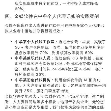
版实现低成本数字化转型，一次性投入成本降低
60%。
四、金蝶软件在中牟个人代理记账的实践案例
金蝶仓库库存出入库进销存软件已在中牟多家个人代理记
账从业者中落地并取得显著成效：
中牟某个人代账工作室
：通过金蝶云・星辰，实现了
50 + 客户仓库的统一管理。条码化作业使单月库存
盘点效率提升 70%，财务核算效率提高 60%。
中牟某兼职代账人员
：借助金蝶 KIS 单机版，在家
即可完成客户仓库数据处理，数据本地存储保障安
全。服务响应时间从 24 小时缩短至 4 小时，客户
续约率提高 30%。
中牟某初创代账机构
：利用金蝶软件的 AI 预测功
能，为客户制定精准采购计划，客户库存周转率平均
提升 35%，服务口碑显著增强。
金蝶软件功能强大，涵盖财务管理、供应链管理、生产制
造、人力资源管理等多个模块，适用于各类企业。无论您
是小型企业还是大型集团，我们都能为您提供合适的金蝶