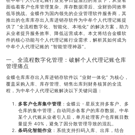
在中牟个人代理记账行业竞争日益激烈的背景下，从业者
面临着客户仓库管理复杂、库存数据滞后、业财协同效率
低等挑战。金蝶作为国内领先的企业管理软件服务商，其
推出的仓库库存出入库进销存软件为中牟个人代理记账提
供了 “全流程数字化、智能化、本地化” 的解决方案，助力
从业者提升服务效率、降低运营成本。本文将结合金蝶软
件的核心功能与个人代理记账行业需求，解析其如何成为
中牟个人代理记账的 “智能管理神器”。
一、全流程数字化管理：破解个人代理记账仓库
管理痛点
金蝶仓库库存出入库进销存软件以 “业财一体化” 为核心，
覆盖采购入库、库存管理、销售出库到财务核算的全流
程，为中牟个人代理记账解决以下关键问题：
多客户仓库集中管理
：金蝶云・星辰支持多客户、多
仓库的集中管理，自动同步各客户的库存数据。中牟
某个人代账从业者引入后，单月处理客户仓库账目数
量提升 40%，避免了因分散管理导致的混乱。
条码化智能作业
：系统支持扫码入库、出库，结合