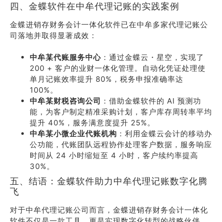
四、金蝶软件在中牟代理记账的实践案例
金蝶进销存财务会计一体化软件已在中牟多家代理记账公
司落地并取得显著成效：
中牟某代账服务中心
：通过金蝶云・星空，实现了
200 + 客户的业财一体化管理。自动化凭证处理使
单月记账效率提升 80%，税务申报准确率达
100%。
中牟某财税咨询公司
：借助金蝶软件的 AI 预测功
能，为客户制定精准采购计划，客户库存周转率平均
提升 40%，服务满意度提升 25%。
中牟某小微企业代账机构
：利用金蝶云会计的移动办
公功能，代账团队远程协作处理客户数据，服务响应
时间从 24 小时缩短至 4 小时，客户续约率提高
30%。
五、结语：金蝶软件助力中牟代理记账数字化腾
飞
对于中牟代理记账公司而言，金蝶进销存财务会计一体化
软件不仅是一款工具，更是实现数字化转型的战略伙伴。