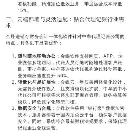
看板功能，精准定位低效业务，季度运营成本降低
15%。
三、云端部署与灵活适配：贴合代理记账行业需
求
金蝶进销存财务会计一体化软件针对中牟代理记账公司的
特点，具备以下显著优势：
随时随地移动办公
：金蝶软件支持网页、APP、企
业微信多端访问，代账人员可随时随地处理客户账
目、审批单据。中牟某连锁代账机构通过移动审批，
业务响应速度提升 50%。
轻量化与易扩展性
：金蝶云・星辰采用轻量化设计，
无需复杂硬件投入，且支持模块化扩展。中牟的中小
代账公司可根据需求逐步部署库存管理、财务核算等
模块，降低数字化转型门槛。
数据安全与合规
：金蝶软件采用 “银行级” 数据加密
技术，服务器部署于国内顶尖云平台，确保客户数据
安全。同时，系统符合最新财税法规要求，保障代理
记账企业合规运营。