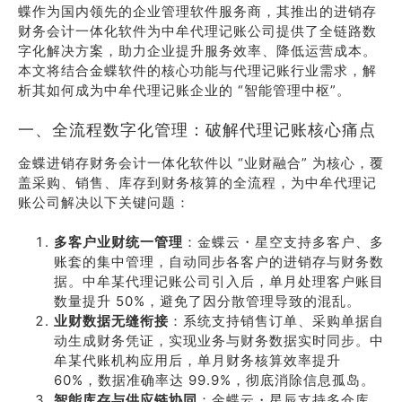
蝶作为国内领先的企业管理软件服务商，其推出的进销存
财务会计一体化软件为中牟代理记账公司提供了全链路数
字化解决方案，助力企业提升服务效率、降低运营成本。
本文将结合金蝶软件的核心功能与代理记账行业需求，解
析其如何成为中牟代理记账企业的 “智能管理中枢”。
一、全流程数字化管理：破解代理记账核心痛点
金蝶进销存财务会计一体化软件以 “业财融合” 为核心，覆
盖采购、销售、库存到财务核算的全流程，为中牟代理记
账公司解决以下关键问题：
多客户业财统一管理
：金蝶云・星空支持多客户、多
账套的集中管理，自动同步各客户的进销存与财务数
据。中牟某代理记账公司引入后，单月处理客户账目
数量提升 50%，避免了因分散管理导致的混乱。
业财数据无缝衔接
：系统支持销售订单、采购单据自
动生成财务凭证，实现业务与财务数据实时同步。中
牟某代账机构应用后，单月财务核算效率提升
60%，数据准确率达 99.9%，彻底消除信息孤岛。
智能库存与供应链协同
：金蝶云・星辰支持多仓库、