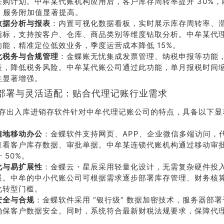
采购计划。中牟某代账机构应用后，客户库存周转率提升 30%，
%，服务附加值显著提高。
数据分析与报表
：内置可视化数据看板，实时展示库存周转率、
指标，支持按客户、仓库、商品类别等维度钻取分析。中牟某代
功能，精准定位低效业务，季度运营成本降低 15%。
化税务与合规管理
：金蝶账无忧集成发票管理、纳税申报等功能
表，降低税务风险。中牟某代账公司通过此功能，单月报税时间缩短
性显著增强。
部署与灵活适配：贴合代理记账行业需求
存出入库进销存软件针对中牟代理记账公司的特点，具备以下显
随地移动办公
：金蝶软件支持网页、APP、企业微信多端访问，
荐
销售
查看客户库存数据、审批单据。中牟某连锁代账机构通过移动审
 50%。
礼
热线
化与易扩展性
：金蝶云・星辰采用轻量化设计，无需复杂硬件投
展。中牟的中小代账公司可根据需求逐步部署库存管理、财务核
化转型门槛。
户豪礼
400-178-
安全与合规
：金蝶软件采用 “银行级” 数据加密技术，服务器部
送
3238
确保客户数据安全。同时，系统符合最新财税法规要求，保障代
。