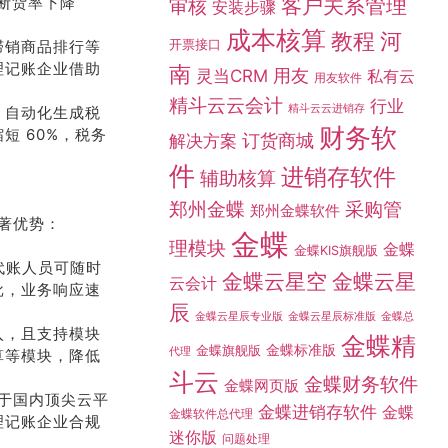
断货率下降
客户关系管理
审核
安装步骤
成本核算
教程
河
开票接口
滞销商品排行等
理记账企业借助
南
灵当CRM
用友
私有云
用友软件
精斗云云会计
行业
精斗云云进销存
，自动化生成税
财务软
 60%，税务
订货商城
解决方案
件
进销存软件
辅助核算
采购管
郑州金蝶
郑州金蝶软件
著优势：
金蝶
理模块
金蝶
金蝶KIS旗舰版
代账人员可随时
金蝶云星空
金蝶云星
云会计
批，业务响应速
辰
金蝶总
金蝶云星辰专业版
金蝶云星辰标准版
入，且支持模块
金蝶精
金蝶标准版
金蝶旗舰版
代理
算等模块，降低
斗云
金蝶财务软件
金蝶网页版
署于国内顶尖云平
金蝶进销存软件
金蝶
金蝶软件总代理
理记账企业合规
迷你版
问题处理