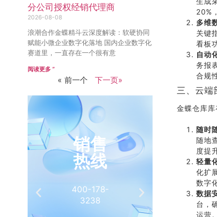
生成
分公司授权经销代理商
20
2026-08-08
多维
浪潮合作金蝶精斗云深度解读：软硬协同
关键
赋能小微企业数字化落地 国内企业数字化
看板
赛道里，一直存在一个很有意
自动
务报
阅读更多 ”
合规
« 前一个
下一页»
三、云端
金蝶仓库库
随时
销售
推
随地
度提升
热线
有
轻量
化扩
数字
400-178-
介绍客
数据
3238
相
台，
运营