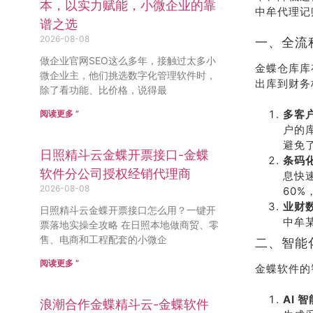
本，以实力赋能，小微企业的靠
中牟代理记
谱之选
2026-08-08
一、全流
做企业官网SEO这么多年，接触过太多小
金蝶仓库库
微企业主，他们挑选数字化管理软件时，
出库到财务
除了看功能、比价格，说得最
多客
阅读更多 ”
户的
避免
日照精斗云金蝶开票接口-金蝶
条码
软件分公司授权经销代理商
息快
2026-08-08
60%
业财
日照精斗云金蝶开票接口怎么用？一键开
中牟
票落地实操全攻略 在日照本地做商贸、零
售、电商和工程配套的小微企
二、智能
阅读更多 ”
金蝶软件的
AI 
浪潮合作金蝶精斗云-金蝶软件