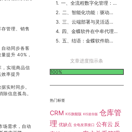
一、全流程数字化管理：破解代理记账仓库管理痛点
二、智能化功能：驱动代理记账服务升级
三、云端部署与灵活适配：贴合代理记账行业需求
库存管理、销售
四、金蝶软件在中牟代理记账的实践案例
五、结语：金蝶软件助力中牟代理记账数字化腾飞
，自动同步各客
量提升 40%，
文章进度指示条
库，实现商品信
100%
点效率提升
数据实时同步。
消除信息孤岛。
热门标签
仓库管
CRM
KIS旗舰版
KIS迷你版
理
公有云
反
优缺点
全电发票接口
市场需求，自动