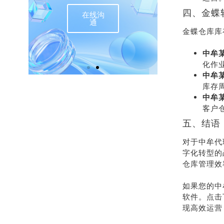
四、金蝶
在线沟
联
通
金蝶仓库库
中牟
化作业
中牟
库存
中牟
客户仓
五、结语
对于中牟代
字化转型的
仓库管理效
如果您的中
软件。点击
现高效运营