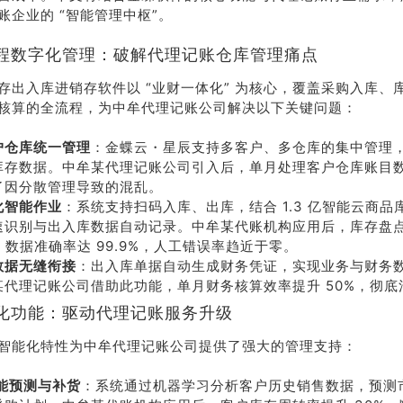
账企业的 “智能管理中枢”。
程数字化管理：破解代理记账仓库管理痛点
存出入库进销存软件以 “业财一体化” 为核心，覆盖采购入库、
核算的全流程，为中牟代理记账公司解决以下关键问题：
户仓库统一管理
：金蝶云・星辰支持多客户、多仓库的集中管理
库存数据。中牟某代理记账公司引入后，单月处理客户仓库账目数
了因分散管理导致的混乱。
化智能作业
：系统支持扫码入库、出库，结合 1.3 亿智能云商品
速识别与出入库数据自动记录。中牟某代账机构应用后，库存盘
，数据准确率达 99.9%，人工错误率趋近于零。
数据无缝衔接
：出入库单据自动生成财务凭证，实现业务与财务
某代理记账公司借助此功能，单月财务核算效率提升 50%，彻底
化功能：驱动代理记账服务升级
智能化特性为中牟代理记账公司提供了强大的管理支持：
智能预测与补货
：系统通过机器学习分析客户历史销售数据，预测