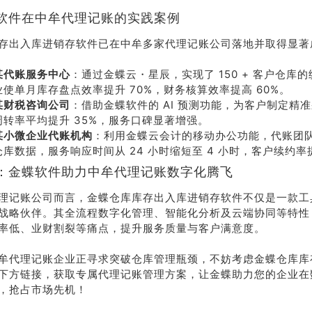
软件在中牟代理记账的实践案例
系我
在线沟
们
通
存出入库进销存软件已在中牟多家代理记账公司落地并取得显著
某代账服务中心
：通过金蝶云・星辰，实现了 150 + 客户仓库
使单月库存盘点效率提升 70%，财务核算效率提高 60%。
某财税咨询公司
：借助金蝶软件的 AI 预测功能，为客户制定精
周转率平均提升 35%，服务口碑显著增强。
某小微企业代账机构
：利用金蝶云会计的移动办公功能，代账团
库数据，服务响应时间从 24 小时缩短至 4 小时，客户续约率提
：金蝶软件助力中牟代理记账数字化腾飞
理记账公司而言，金蝶仓库库存出入库进销存软件不仅是一款工
战略伙伴。其全流程数字化管理、智能化分析及云端协同等特性
率低、业财割裂等痛点，提升服务质量与客户满意度。
牟代理记账企业正寻求突破仓库管理瓶颈，不妨考虑金蝶仓库库
下方链接，获取专属代理记账管理方案，让金蝶助力您的企业在
，抢占市场先机！