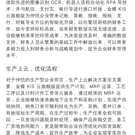
借助先进的图像识别 OCR、机器人流程自动化 RPA 等技
术，并与航信、支付宝、银行等进行接口对接，金蝶 KIS
云旗舰版为仲恺企业带来记账、算账、报账、报税、支
付、对账等全方位的智能化升级。以往繁琐易错的财务工
作，如今变得轻松高效。业务财务数据实现无缝连接，企
业能够精准掌控经营成果，为决策提供及时、准确的数据
支持。财务人员从繁重的基础工作中解放出来，可以将更
多精力投入到财务分析与战略规划中，提升企业财务管理
水平。
生产上云，优化流程
对于仲恺的生产型企业而言，生产上云解决方案至关重
要。金蝶 KIS 云旗舰版提供生产计划、MRP 运算、工艺
工序以及计时计件工资等云服务。通过精准的 MRP 运
算，企业能够快速准确地下达生产和采购计划，实现产供
销协同。销售订单可顺利转化为生产、采购、委外订单，
有效缩短生产周期。在生产过程中，生产任务全程可跟
踪，一旦发现问题能及时处理，确保产品按期交货。多工
厂异地协同能力，更是能帮助企业合理优化内部资源配
置，降低生产成本，提升生产效率，为企业实现零库存为