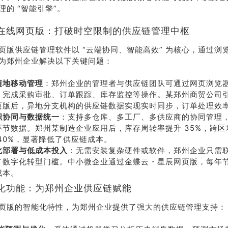
理的 “智能引擎”。
在线网页版：打破时空限制的供应链管理中枢
页版供应链管理软件以 “云端协同、智能高效” 为核心，通过浏
为郑州企业解决以下关键问题：
随地移动管理
：郑州企业的管理者与供应链团队可通过网页浏览
，完成采购审批、订单跟踪、库存监控等操作。某郑州商贸公司
页版后，异地分支机构的供应链数据实现实时同步，订单处理效率提
织协同与数据统一
：支持多仓库、多工厂、多供应商的协同管理
环节数据。郑州某制造企业应用后，库存周转率提升 35%，跨
 40%，显著降低了供应链成本。
化部署与低成本投入
：无需安装复杂硬件或软件，郑州企业只需
了数字化转型门槛。中小微企业通过金蝶云・星辰网页版，每年节省
成本。
化功能：为郑州企业供应链赋能
页版的智能化特性，为郑州企业提供了强大的供应链管理支持：