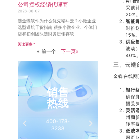
AI 
公司授权经销代理商
采购
2026-08-07
20%
选金蝶软件为什么优先精斗云？小微企业
智能
选型避坑干货指南 很多小微企业、个体门
时推
店和初创团队选财务进销存软
15%
供应
阅读更多 ”
波动
« 前一个
下一页»
40%
三、云端
金蝶在线网
销售
推
银行
确保
热线
有
据丢
灵活
州商
400-178-
介绍客
转率提
3238
相
低成
网页