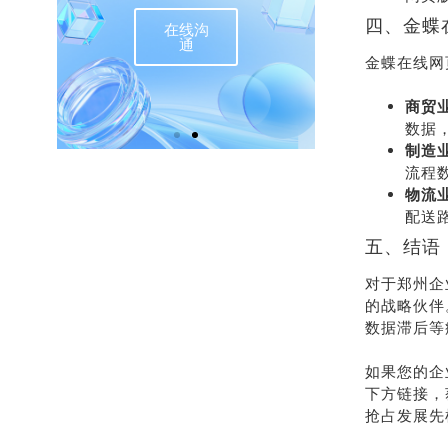
四、金蝶
在线沟
联
通
金蝶在线网
商贸
数据
制造
流程
物流
配送路
五、结语
对于郑州企
的战略伙伴
数据滞后等
如果您的企
下方链接，
抢占发展先