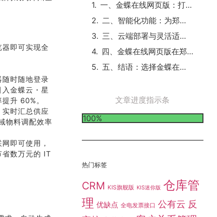
一、金蝶在线网页版：打破时空限制的供应链管理中枢
二、智能化功能：为郑州企业供应链赋能
三、云端部署与灵活适配：贴合郑州企业实际需求
览器即可实现全
四、金蝶在线网页版在郑州企业的实践案例
五、结语：选择金蝶在线网页版，开启郑州企业供应链管理新征程
器随时随地登录
引入金蝶云・星
文章进度指示条
升 60%。
，实时汇总供应
100%
区域物料调配效率
联网即可使用，
数万元的 IT
热门标签
仓库管
CRM
KIS旗舰版
KIS迷你版
理
公有云
反
优缺点
全电发票接口