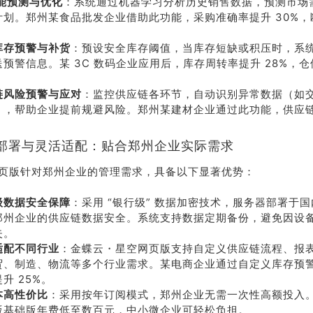
智能预测与优化
：系统通过机器学习分析历史销售数据，预测市场
计划。郑州某食品批发企业借助此功能，采购准确率提升 30%，
。
库存预警与补货
：预设安全库存阈值，当库存短缺或积压时，系
送预警信息。某 3C 数码企业应用后，库存周转率提升 28%，
。
链风险预警与应对
：监控供应链各环节，自动识别异常数据（如
），帮助企业提前规避风险。郑州某建材企业通过此功能，供应
。
部署与灵活适配：贴合郑州企业实际需求
页版针对郑州企业的管理需求，具备以下显著优势：
荐
销售
级数据安全保障
：采用 “银行级” 数据加密技术，服务器部署于
郑州企业的供应链数据安全。系统支持数据定期备份，避免因设
礼
热线
失。
适配不同行业
：金蝶云・星空网页版支持自定义供应链流程、报
贸、制造、物流等多个行业需求。某电商企业通过自定义库存预
户豪礼
400-178-
升 25%。
送
3238
本高性价比
：采用按年订阅模式，郑州企业无需一次性高额投入
版基础版年费低至数百元，中小微企业可轻松负担。