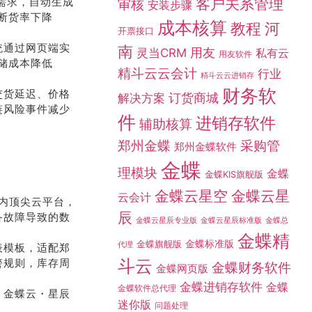
需求，自动生成
客户关系管理
审核
安装步骤
断货率下降
成本核算
教程
河
开票接口
统通过网页端实
南
灵当CRM
用友
私有云
用友软件
仓储成本降低
精斗云云会计
行业
精斗云云进销存
财务软
交货延迟、价格
订货商城
解决方案
链风险事件减少
件
进销存软件
辅助核算
采购管
郑州金蝶
郑州金蝶软件
金蝶
理模块
金蝶
金蝶KIS旗舰版
金蝶云星空
金蝶云星
云会计
国内顶尖云平台，
辰
备故障导致的数
金蝶总
金蝶云星辰专业版
金蝶云星辰标准版
金蝶精
金蝶标准版
金蝶旗舰版
代理
表模板，适配郑
斗云
警规则，库存周
金蝶财务软件
金蝶网页版
金蝶进销存软件
金蝶
金蝶软件总代理
。金蝶云・星辰
迷你版
问题处理