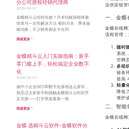
分公司授权经销代理商
业供应链管
2026-08-07
一、金蝶
金蝶精斗云结转失败？月末结账报错终极
排查与一次性解决方法 每到月末、季末做
金蝶在线网
账结账，不少财务都会卡在同
流程管理，
阅读更多 ”
随时
系统
金蝶精斗云入门实操指南：新手
空网
零门槛上手，轻松搞定企业数字
多组
化
链各
2026-08-07
提高
轻量
做中小企业SEO和数字化落地这么多年，
降低
我见过太多新手刚接触金蝶精斗云时的手
维护
足无措——打开界面看着一堆
二、智能
阅读更多 ”
金蝶在线网
金蝶 选精斗云软件-金蝶软件分