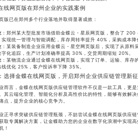
在线网页版在郑州企业的实践案例
系我
在线沟
们
通
页版已在郑州多个行业落地并取得显著成效：
业
：郑州某大型批发市场借助金蝶云・星辰网页版，整合了 200 
，实现统一管理与智能调配，库存周转率提升 40%，采购成本降低
业
：某装备制造企业应用金蝶云・星空网页版后，实现了从原料
数字化追踪，生产计划准确率提高 30%，交货周期缩短 20%。
业
：某物流企业通过金蝶在线网页版，实现了订单、运输、库存
线优化 25%，客户投诉率下降 35%。
：选择金蝶在线网页版，开启郑州企业供应链管理新
业而言，金蝶在线网页版供应链管理软件不仅是一款工具，更是
。其云端化管理、智能化分析及高性价比的特性，能够有效解决
痛点，提升企业的核心竞争力。
业正寻求突破供应链管理瓶颈，不妨尝试金蝶在线网页版供应链
获取专属解决方案，让金蝶助力您的企业在数字化浪潮中实现高
机！