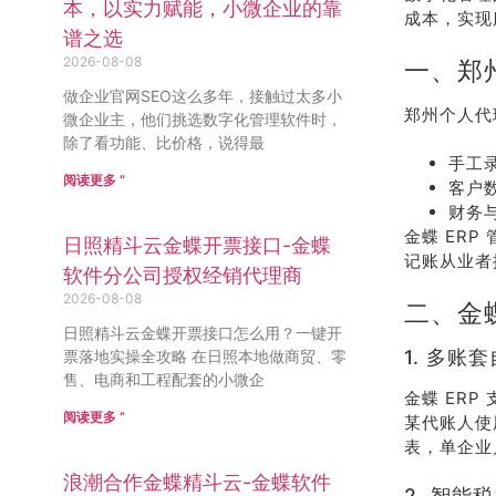
本，以实力赋能，小微企业的靠
成本，实现
谱之选
2026-08-08
一、郑
做企业官网SEO这么多年，接触过太多小
郑州个人代
微企业主，他们挑选数字化管理软件时，
除了看功能、比价格，说得最
手工
阅读更多 ”
客户
财务
金蝶 ER
日照精斗云金蝶开票接口-金蝶
记账从业者
软件分公司授权经销代理商
2026-08-08
二、金
日照精斗云金蝶开票接口怎么用？一键开
1. 多账
票落地实操全攻略 在日照本地做商贸、零
售、电商和工程配套的小微企
金蝶 ER
阅读更多 ”
某代账人使
表，单企业月
浪潮合作金蝶精斗云-金蝶软件
2. 智能