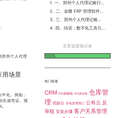
一、郑州个人代理记账行业痛点与 ERP 解决方案
二、金蝶 ERP 管理软件核心功能与个人代理记账应用场景
三、郑州个人代理记账实践：金蝶 ERP 的应用成效
：
四、结语：数字化工具引领郑州个人代理记账新发展
文章进度指示条
100%
助郑州个人代理
应用场景
热门标签
仓库管
CRM
KIS旗舰版
KIS迷你版
集中化。例如，
自动生成凭证、报
理
公有云
反
优缺点
全电发票接口
%。
客户关系管理
审核
安装步骤