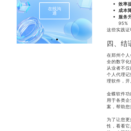
效率
在线沟
联
成本
通
服务
95%
这些实践证
四、结
在郑州个人
全的数字化
从业者不仅
个人代理记
理软件，开
金蝶软件功
用于各类企
案，帮助您
为了让您更
性，看看它