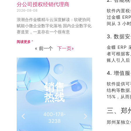
分公司授权经销代理商
软件内置税
2026-08-08
过金蝶 E
浪潮合作金蝶精斗云深度解读：软硬协同
间从 3 
赋能小微企业数字化落地 国内企业数字化
赛道里，一直存在一个很有意
3. 数据
阅读更多 ”
金蝶 ER
« 前一个
下一页»
者可根据客
账人引入后
4. 增值
销售
推
软件提供可
结构等数据
热线
有
15%，从而
三、郑
400-178-
介绍客
3238
相
郑州某独立