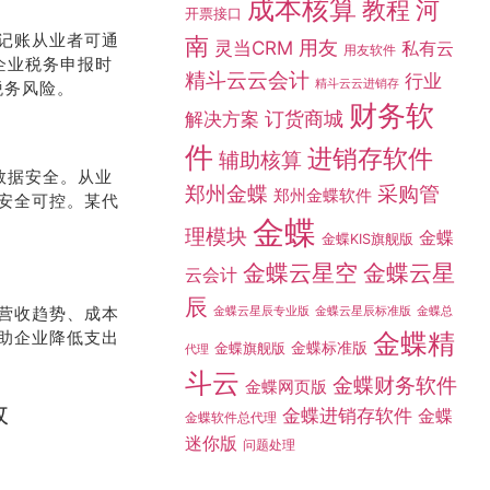
成本核算
教程
河
开票接口
记账从业者可通
南
灵当CRM
用友
私有云
用友软件
企业税务申报时
精斗云云会计
行业
精斗云云进销存
税务风险。
财务软
订货商城
解决方案
件
进销存软件
辅助核算
数据安全。从业
采购管
郑州金蝶
郑州金蝶软件
安全可控。某代
金蝶
理模块
金蝶
金蝶KIS旗舰版
金蝶云星空
金蝶云星
云会计
辰
营收趋势、成本
金蝶总
金蝶云星辰专业版
金蝶云星辰标准版
助企业降低支出
金蝶精
金蝶标准版
金蝶旗舰版
代理
斗云
金蝶财务软件
金蝶网页版
效
金蝶进销存软件
金蝶
金蝶软件总代理
迷你版
问题处理