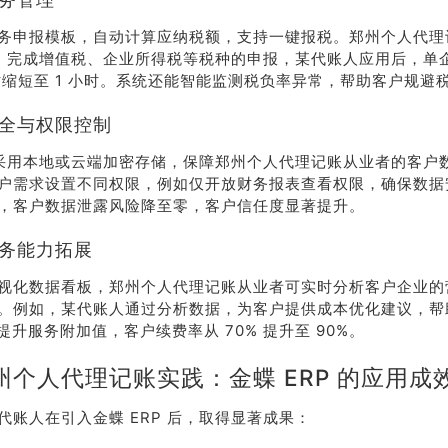
务申报模板，自动计算应纳税额，支持一键报税。郑州个人代理
RP 完成增值税、企业所得税等税种的申报，某代账人应用后，单
小时缩短至 1 小时。系统还能智能监测税负率异常，帮助客户规避
安全与权限控制
P 采用本地或云端加密存储，保障郑州个人代理记账从业者的客户
户需求设置不同权限，例如仅开放财务报表查看权限，确保数据
，客户数据泄露风险降至零，客户信任度显著提升。
服务能力拓展
荐
销售
视化数据看板，郑州个人代理记账从业者可实时分析客户企业的
。例如，某代账人通过分析数据，为客户提供成本优化建议，帮
礼
热线
提升服务附加值，客户续费率从 70% 提升至 90%。
州个人代理记账实践：金蝶 ERP 的应用成
户豪礼
400-178-
送
3238
代账人在引入金蝶 ERP 后，取得显著成果：