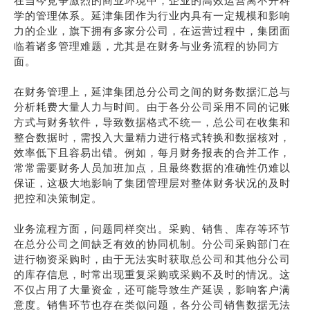
在当今竞争激烈的商业环境中，企业的高效运营离不开科
学的管理体系。延津集团作为行业内具有一定规模和影响
力的企业，旗下拥有多家分公司，在运营过程中，集团面
临着诸多管理难题，尤其是在财务与业务流程的协同方
面。
在财务管理上，延津集团总分公司之间的财务数据汇总与
分析耗费大量人力与时间。由于各分公司采用不同的记账
方式与财务软件，导致数据格式不统一，总公司在收集和
整合数据时，需投入大量精力进行格式转换和数据核对，
效率低下且容易出错。例如，每月财务报表的合并工作，
常常需要财务人员加班加点，且最终数据的准确性仍难以
保证，这极大地影响了集团管理层对整体财务状况的及时
把控和决策制定。
业务流程方面，问题同样突出。采购、销售、库存等环节
在总分公司之间缺乏有效的协同机制。分公司采购部门在
进行物资采购时，由于无法实时获取总公司和其他分公司
的库存信息，时常出现重复采购或采购不及时的情况。这
不仅占用了大量资金，还可能导致生产延误，影响客户满
意度。销售环节也存在类似问题，各分公司销售数据无法