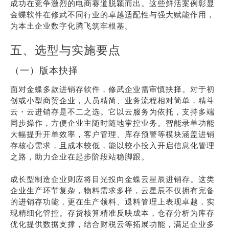
成功在竞争激烈的电商赛道脱颖而出。这些鲜活案例彰显
金蝶软件在修武不同行业的卓越适配性与强大赋能作用，
为本土企业数字化腾飞筑牢根基。
五、选型与实施要点
（一）版本抉择
面对金蝶多款进销存软件，修武企业需审慎抉择。对于初
创或小型商贸企业，人员精简、业务流程相对简单，精斗
云・云进销存是不二之选。它以云服务为依托，支持多端
同步操作，方便企业主随时随地掌控业务。智能录单功能
大幅提升开单效率，客户管理、库存预警等模块涵盖进销
存核心需求，且成本较低，能以较小投入开启信息化管理
之路，助力企业在起步阶段站稳脚跟。
成长型制造企业则应将目光投向金蝶云星辰进销存。这类
企业生产环节复杂，物料需求多样，云星辰不仅拥有完备
的进销存功能，更在生产领料、退料管理上表现卓越，实
现精细化管控。存货核算精准反映成本，仓存分析为库存
优化提供数据支撑，结合财税云等拓展功能，满足企业多