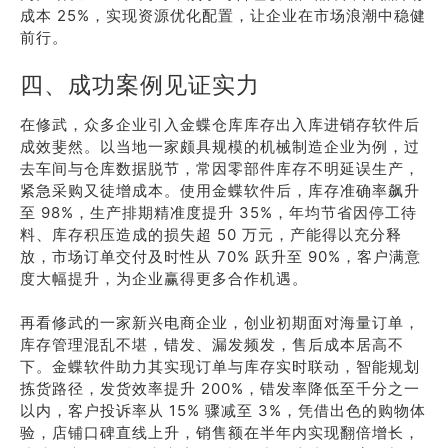
成本 25%，实现资源优化配置，让企业在市场浪潮中稳健
前行。
四、成功案例见证实力
在修武，众多企业引入金蝶仓库库存出入库进销存软件后
成效斐然。以当地一家颇具规模的机械制造企业为例，过
去车间与仓库数据脱节，常因零部件库存不明延误生产，
紧急采购又徒增成本。使用金蝶软件后，库存准确率飙升
至 98%，生产排期精准度提升 35%，年均节省因停工待
料、库存积压造成的损失超 50 万元，产能得以充分释
放，市场订单交付及时性从 70% 跃升至 90%，客户满意
度大幅提升，为企业赢得更多合作机遇。
再看修武的一家新兴电商企业，创业初期面对海量订单，
库存管理混乱不堪，错发、漏发频发，售后成本居高不
下。金蝶软件助力其实现订单与库存实时联动，智能规划
拣货路径，发货效率提升 200%，错发率降低至千分之一
以内，客户投诉率从 15% 骤减至 3%，凭借出色的购物体
验，店铺口碑直线上升，销售额在半年内实现翻倍增长，