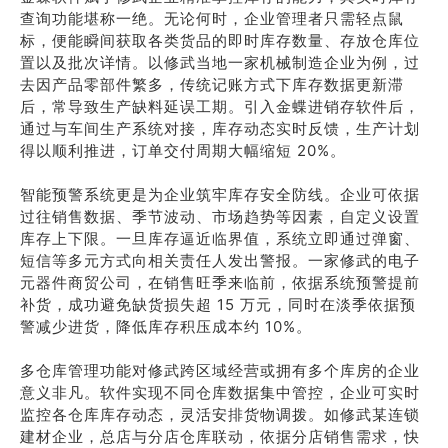
查询功能堪称一绝。无论何时，企业管理者只需轻点鼠
标，便能瞬间获取各类货品的即时库存数量、存放仓库位
置以及批次详情。以修武当地一家机械制造企业为例，过
去因产品零部件繁多，传统记账方式下库存数据更新滞
后，常导致生产缺料延误工期。引入金蝶进销存软件后，
通过与车间生产系统对接，库存动态实时反馈，生产计划
得以顺利推进，订单交付周期大幅缩短 20%。
智能预警系统更是为企业筑牢库存安全防线。企业可依据
过往销售数据、季节波动、市场趋势等因素，自定义设置
库存上下限。一旦库存逼近临界值，系统立即通过弹窗、
短信等多元方式向相关责任人发出警报。一家修武的电子
元器件商贸公司，在销售旺季来临前，依据系统预警提前
补货，成功避免缺货损失超 15 万元，同时在淡季依据预
警减少进货，降低库存积压成本约 10%。
多仓库管理功能对修武跨区域经营或拥有多个库房的企业
意义非凡。软件实现不同仓库数据集中管控，企业可实时
监控各仓库库存动态，灵活安排货物调拨。如修武某连锁
建材企业，总店与分店仓库联动，依据分店销售需求，快