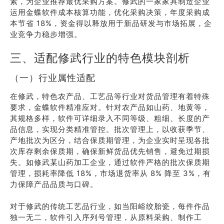
素，为企业推荐最优采购方案。修武的一家家具制造企业
运用金蝶软件成本核算功能，优化采购决策，年度采购成
本节省 18%，资金得以释放用于新品研发与市场拓展，企
业竞争力稳步增强。
三、适配修武行业的特色模块剖析
（一）行业属性适配
在修武，特色农产品、工艺品等行业对货品管理有着特殊
要求，金蝶软件精准应对。针对农产品如山药、地黄等，
其规格多样，软件可详细录入不同等级、粗细、长度的产
品信息，实现分类精准管控。批次管理上，以收获季节、
产地批次为区分，结合保质期管理，为企业实时呈现各批
次库存剩余保质期，确保新鲜货品优先销售，避免过期损
失。如修武某山药加工企业，通过软件严格的批次保质期
管理，损耗率降低 18%，市场退货率从 8% 降至 3%，有
力保障产品品质与口碑。
对于修武的传统工艺品行业，如当阳峪绞胎瓷，每件作品
独一无二，软件引入序列号管理，从原料采购、制作工