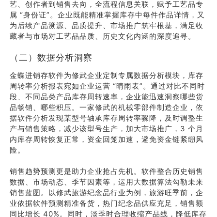
艺、创作者到销售去向，全流程信息关联，赋予工艺品专
属 “身份证”。企业既能精准掌握库存中每件作品详情，又
为后续产品溯源、品质提升、市场推广筑牢根基，满足收
藏者与市场对工艺品品质、历史文化内涵的深度追寻。
（二）数据分析洞察
金蝶进销存软件为修武企业定制专属数据分析模块，库存
周转率分析报表宛如企业运营 “晴雨表”。通过对比不同时
段、不同品类产品库存周转速率，企业能迅速洞察哪些货
品畅销、哪些积压。一家修武的机械零部件制造企业，依
据软件分析发现某型号轴承库存周转率骤降，及时调整生
产与销售策略，减少该型号生产，加大市场推广，3 个月
内库存周转恢复正常，资金回笼加速，避免资金链紧绷风
险。
销售趋势预测更是助力企业抢占先机。软件整合历史销售
数据、市场动态、季节因素等，运用大数据算法勾勒未来
销售蓝图。以修武旅游纪念品行业为例，旅游旺季前，企
业依据软件预测精准备货，热门纪念品供应充足，销售额
同比增长 40%。同时，淡季时合理收缩产品线，降低库存