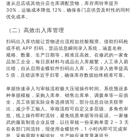
速从总店或其他分店仓库调配货物，库存周转率提升
30%，运输成本降低 12%，确保各门店供货及时性的同时
优化成本。
（二）高效出入库管理
扫码出入库功能让货物进出流程如丝般顺滑。借助扫码枪
或手机 APP 扫码，货品信息瞬间录入系统，涵盖名称、
规格、数量、生产日期等，精准且高效。在修武的一家食
品加工企业，每日原材料与成品出入库频繁，人工录入易
出错，自从启用金蝶软件扫码出入库，不仅录入效率提高
5 倍，且错误率近乎归零，确保库存数据始终精准可靠。
单据快速录入与审核流程极大压缩操作时间。系统预设多
种单据模板，采购入库单、销售出库单、调拨单等一应俱
全，员工依据实际业务选择填写，部分信息自动关联带
出，减少手工输入。审核流程可自定义多层级、多角色审
批，线上操作即时流转，避免纸质单据等待延误。一家修
武的服装制造企业反馈，以往审核一份采购单需 2 – 3 天
在各部门间流转，现使用金蝶软件，1 小时内即可完成审
批，采购周期大幅缩短，生产响应速度显著提升。