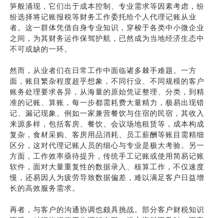
笋般涌现，它们出于成本控制、专业需求等因素考虑，纷
纷选择将记账报税等财务工作委托给个人代理记账从业
者。这一群体凭借自身专业知识，穿梭于各类中小微企业
之间，为其财务运作保驾护航，已然成为当地经济生态中
不可或缺的一环。
然而，从业者们在日常工作中面临诸多棘手难题。一方
面，账目繁杂程度超乎想象，不同行业、不同规模的客户
账务处理要求各异，从海量的原始凭证整理、分类，到精
准的记账、算账，每一步都需耗费大量精力，极易出现错
记、漏记现象。例如一家兼营餐饮与住宿的民宿，其收入
来源多样，包括客房、餐饮、会议场地租赁等，成本构成
复杂，食材采购、客房用品消耗、员工薪酬等账目需精细
区分，这对代理记账人员的细心与专业是极大考验。另一
方面，工作效率亟待提升，传统手工记账或使用简易记账
软件，面对大量重复性的数据录入、核算工作，不仅速度
慢，还易因人为疲劳导致数据偏差，难以满足客户日益增
长的高效服务需求。
再者，与客户的沟通协调也颇具挑战。部分客户财税知识