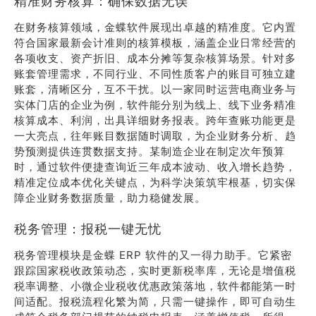
精准财务核算：确保数据无误
在财务核算领域，金蝶软件展现出卓越的精准度。它内置
符合国家最新会计准则的核算模板，涵盖企业日常经营的
各项收支、资产折旧、成本分摊等复杂核算场景。针对多
账套管理需求，不同行业、不同性质客户的账目可独立建
账套，清晰区分，互不干扰。以一家同时运营电商业务与
实体门店的企业为例，软件能分别为线上、线下业务精准
核算成本、利润，出具详细财务报表。跨年查账功能更是
一大亮点，往年账目数据随时调取，为企业财务分析、趋
势预测提供连贯数据支持。某制造企业在制定次年预算
时，通过软件便捷查询近三年成本波动、收入增长趋势，
精准定位成本优化关键点，为科学决策筑牢根基，切实保
障企业财务数据质量，助力稳健发展。
税务管理：报税一键无忧
税务管理模块是金蝶 ERP 软件的又一得力助手。它紧密
跟踪国家税收政策动态，实时更新税率库，无论是增值税
税率调整、小微企业税收优惠政策落地，软件都能第一时
间适配。报税流程化繁为简，只需一键操作，即可自动生