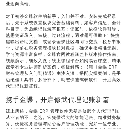
业迈向高端。
对于初涉金蝶软件的新手，入门并不难。安装完成登录
后，先于系统设置板块完善基础资料，如客户信息、会计
科目等，为后续记账筑牢根基；记账时，依循软件引导，
熟悉凭证录入、审核、过账流程，遇难题可借助 F1 快捷
键唤出帮助文档，或登录金蝶社区与同行交流；税务申报
季，提前在税务管理模块核对数据，确保申报精准无误。
学习资源丰富多样，金蝶官网教程涵盖各版本操作指南、
视频演示，细致入微；线上课程平台如网易云课堂、腾讯
课堂有专业讲师剖析案例，答疑解惑；书籍《金蝶 ERP
财务管理从入门到精通》由浅入深，搭配实操案例，是手
边绝佳工具书，多管齐下，助您快速驾驭软件，开启高效
代理记账新征程。
携手金蝶，开启修武代理记账新篇
综上所述，金蝶 ERP 管理软件无疑是修武个人代理记账
从业者的不二之选。它凭借强大的智能记账、精准财务核
算、便捷税务管理与贴心客户管理功能，宛如一位专业、