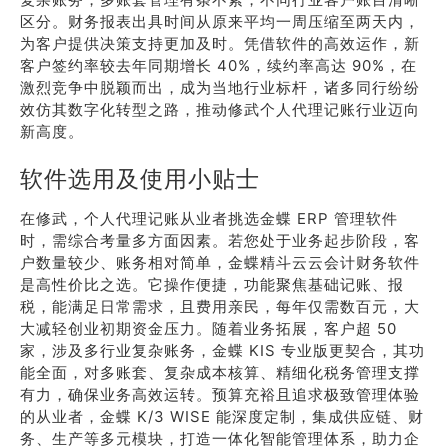
区分。财务报表出具时间从原来平均一周压缩至两天内，
为客户提供决策支持更加及时。凭借软件的高效运作，新
客户签约率较去年同期增长 40%，续约率高达 90%，在
激烈竞争中脱颖而出，成为当地行业标杆，诸多同行纷纷
效仿其数字化转型之路，推动修武个人代理记账行业迈向
新高度。
软件选用及使用小贴士
在修武，个人代理记账从业者挑选金蝶 ERP 管理软件
时，需综合考量多方面因素。若您处于业务起步阶段，客
户数量较少、账务相对简单，金蝶精斗云云会计财务软件
是高性价比之选。它操作便捷，功能聚焦基础记账、报
税，能满足日常需求，且费用亲民，每年仅需数百元，大
大减轻创业初期资金压力。随着业务拓展，客户超 50
家，涉及多行业复杂账务，金蝶 KIS 专业版更契合，其功
能全面，对多账套、复杂成本核算、精细化税务管理支撑
有力，确保业务高效运转。预算充裕且追求极致管理体验
的从业者，金蝶 K/3 WISE 能深度定制，集成供应链、财
务、生产等多元模块，打造一体化智能管理体系，助力企