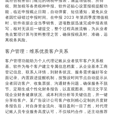
成符合税务部门规范的纳税申报表，涵盖增值税、所得
税、附加税等各类税种申报。软件还贴心设置报税提醒功
能，临近申报截止日期，自动弹窗、短信通知，避免从业
者因忙碌错过申报时间。在申报 2023 年第四季度增值税
时，软件依据企业当季销售、进项数据迅速完成申报表填
写，核对无误后一键提交，整个过程高效流畅，为从业者
免去繁琐计算与资料整理之苦，确保报税及时、准确，远
离税务风险。
客户管理：维系优质客户关系
客户管理功能助力个人代理记账从业者筑牢客户关系根
基。软件为每个客户建立专属信息档案，从企业基本工商
登记信息、联系人详情，到财务状况、服务需求偏好等全
面记录。内置跟进提醒机制，按预设时间节点自动提示从
业者回访客户、收集票据、沟通财务问题，确保服务不脱
节。定期生成个性化财务报告，以直观图表、简洁文字呈
现企业财务健康状况、成本利润分析等关键信息，并一键
分享给客户。某广告设计公司客户收到精心定制的月度财
务报告后，对自身资金流向、项目盈利一目了然，对代理
记账人员专业服务高度认可，不仅续约合作，还主动推荐