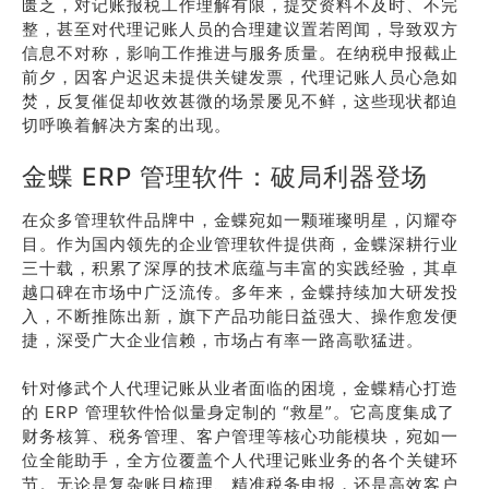
匮乏，对记账报税工作理解有限，提交资料不及时、不完
整，甚至对代理记账人员的合理建议置若罔闻，导致双方
信息不对称，影响工作推进与服务质量。在纳税申报截止
前夕，因客户迟迟未提供关键发票，代理记账人员心急如
焚，反复催促却收效甚微的场景屡见不鲜，这些现状都迫
切呼唤着解决方案的出现。
金蝶 ERP 管理软件：破局利器登场
在众多管理软件品牌中，金蝶宛如一颗璀璨明星，闪耀夺
目。作为国内领先的企业管理软件提供商，金蝶深耕行业
三十载，积累了深厚的技术底蕴与丰富的实践经验，其卓
越口碑在市场中广泛流传。多年来，金蝶持续加大研发投
入，不断推陈出新，旗下产品功能日益强大、操作愈发便
捷，深受广大企业信赖，市场占有率一路高歌猛进。
针对修武个人代理记账从业者面临的困境，金蝶精心打造
的 ERP 管理软件恰似量身定制的 “救星”。它高度集成了
财务核算、税务管理、客户管理等核心功能模块，宛如一
位全能助手，全方位覆盖个人代理记账业务的各个关键环
节。无论是复杂账目梳理、精准税务申报，还是高效客户