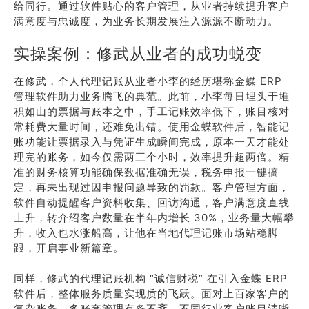
给同行。通过软件贴心的客户管理，从业者持续提升客户
满意度与忠诚度，为业务长期发展注入源源不断动力。
实操案例：修武从业者的成功蜕变
在修武，个人代理记账从业者小李的经历堪称金蝶 ERP
管理软件助力业务腾飞的典范。此前，小李每日埋头于堆
积如山的票据与账本之中，手工记账效率低下，账目核对
常耗费大量时间，还难免出错。使用金蝶软件后，智能记
账功能让票据录入与凭证生成瞬间完成，原本一天才能处
理完的账务，如今仅需两三个小时，效率提升超两倍。精
准的财务核算功能确保数据准确无误，税务申报一键搞
定，再未出现过因申报问题导致的罚款。客户管理方面，
软件自动提醒客户资料收集、回访沟通，客户满意度直线
上升，转介绍客户数量在半年内增长 30%，业务量大幅攀
升，收入也水涨船高，让他在当地代理记账市场站稳脚
跟，开启事业新篇章。
同样，修武的代理记账机构 “诚信财税” 在引入金蝶 ERP
软件后，整体服务质量实现质的飞跃。面对上百家客户的
复杂账务，多账套管理有条不紊，不同行业客户账目清晰