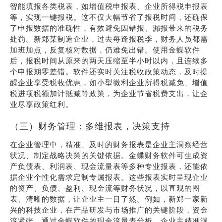
智能填报各类税表，如增值税申报表、企业所得税申报表
等，实现一键报税。这不仅大幅节省了报税时间，还确保
了申报数据的准确性，有效避免因错报、漏报带来的税务
处罚。新郑某制造企业，过去每逢报税季，财务人员都需
加班加点，反复核对数据，仍难免出错。使用金蝶软件
后，报税时间从原来的两天压缩至半小时以内，且连续多
个申报期零差错。软件还实时关注税收政策动态，及时提
醒企业享受税收优惠，如小型微利企业所得税减免、增值
税进项税额加计抵减等政策，为企业节省税费支出，让企
业尽享政策红利。
（三）财务管理：多维报表，决策支持
在企业管理中，精准、及时的财务报表是企业主洞察经营
状况、制定战略决策的关键依据。金蝶财务软件可生成资
产负债表、利润表、现金流量表等多种专业报表，还能依
据企业个性化需求定制专属报表。这些报表实时呈现企业
的资产、负债、盈利、现金流等财务状况，以直观的图
表、清晰的数据，让企业主一目了然。例如，新郑一家新
兴的科技企业，在产品研发与市场推广的关键阶段，资金
流紧张。通过金蝶软件的现金流量表分析，企业主精准洞