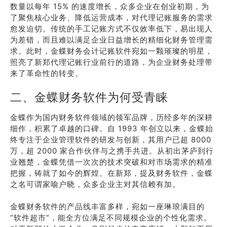
数量以每年 15% 的速度增长，众多企业在创业初期，为
了聚焦核心业务、降低运营成本，对代理记账服务的需求
愈发迫切。传统的手工记账方式不仅效率低下，易出现人
为差错，而且难以满足企业日益增长的精细化财务管理需
求。此时，金蝶财务会计记账软件宛如一颗璀璨的明星，
照亮了新郑代理记账行业前行的道路，为企业财务处理带
来了革命性的转变。
二、金蝶财务软件为何受青睐
金蝶作为国内财务软件领域的领军品牌，历经多年的深耕
细作，积累了卓越的口碑。自 1993 年创立以来，金蝶始
终专注于企业管理软件的研发与创新，其用户已超 8000
万，超 2000 家合作伙伴与之携手共进。从初出茅庐到行
业翘楚，金蝶凭借一次次的技术突破和对市场需求的精准
把握，铸就了如今的辉煌。在新郑，提及财务软件，金蝶
之名可谓家喻户晓，众多企业主对其信赖有加。
金蝶财务软件的产品线丰富多样，宛如一座琳琅满目的
“软件超市”，能全方位满足不同规模企业的个性化需求。