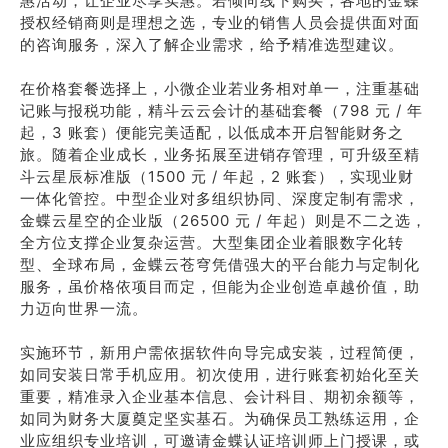
惠活动，让企业尽享实惠。若倾向线下购买，各地的金蝶
授权经销商则是理想之选，专业的销售人员会提供面对面
的咨询服务，深入了解企业需求，给予精准选型建议。
在价格套餐选择上，小微企业若业务相对单一，注重基础
记账与报税功能，精斗云云会计的基础套餐（798 元 / 年
起，3 账套）便能完美适配，以低成本开启智能财务之
旅。随着企业成长，业务拓展至进销存管理，可升级至精
斗云星辰标准版（1500 元 / 年起，2 账套），实现业财
一体化管控。中型企业对多组织协同、深度定制有需求，
金蝶云星空的企业版（26500 元 / 年起）则是不二之选，
全方位支撑企业复杂运营。大型集团企业着眼数字化转
型、全球布局，金蝶云苍穹凭借强大的平台能力与定制化
服务，虽价格依项目而定，但能为企业创造卓越价值，助
力迈向世界一流。
实施环节，新用户需依据软件向导完成安装，过程简便，
如同安装日常手机应用。初次使用，进行账套初始化至关
重要，精准录入企业基本信息、会计科目、期初余额等，
如同为财务大厦奠定坚实基石。为确保员工熟练运用，企
业应组织专业培训，可邀请金蝶认证培训师上门授课，或