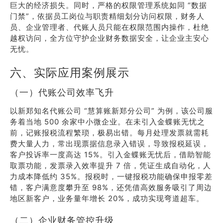
巨大的经济损失。同时，严格的权限管理系统如同 “数据
门禁”，依据员工岗位与职责精细划分访问权限，财务人
员、企业管理者、代账人员只能在权限范围内操作，杜绝
越权访问，全方位守护企业财务数据安全，让企业主安心
无忧。
六、实际应用案例展示
（一）代账公司效率飞升
以新郑知名代账公司 “慧算账新郑分公司” 为例，该公司服
务着当地 500 余家中小微企业。在未引入金蝶账无忧之
前，记账报税流程繁琐，极易出错。每月处理发票就需耗
费大量人力，常出现票据信息录入错误，导致报税延误，
客户投诉率一度高达 15%。引入金蝶账无忧后，借助智能
取票功能，发票录入效率提升 7 倍，凭证生成自动化，人
力成本降低约 35%。报税时，一键报税功能确保申报零差
错，客户满意度攀升至 98%，还凭借高效服务吸引了周边
地区新客户，业务量年增长 20%，成功实现弯道超车。
（二）企业财务管控升级