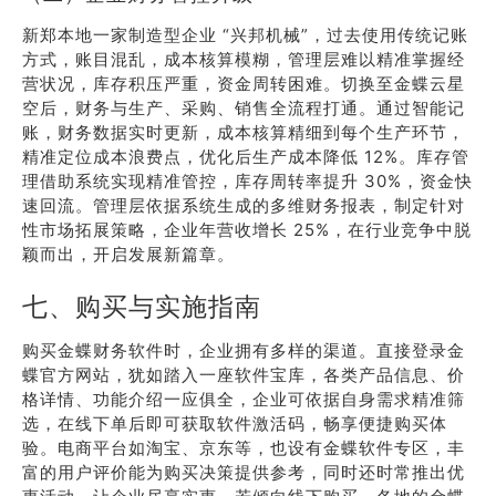
新郑本地一家制造型企业 “兴邦机械”，过去使用传统记账
方式，账目混乱，成本核算模糊，管理层难以精准掌握经
营状况，库存积压严重，资金周转困难。切换至金蝶云星
空后，财务与生产、采购、销售全流程打通。通过智能记
账，财务数据实时更新，成本核算精细到每个生产环节，
精准定位成本浪费点，优化后生产成本降低 12%。库存管
理借助系统实现精准管控，库存周转率提升 30%，资金快
速回流。管理层依据系统生成的多维财务报表，制定针对
性市场拓展策略，企业年营收增长 25%，在行业竞争中脱
颖而出，开启发展新篇章。
七、购买与实施指南
购买金蝶财务软件时，企业拥有多样的渠道。直接登录金
蝶官方网站，犹如踏入一座软件宝库，各类产品信息、价
格详情、功能介绍一应俱全，企业可依据自身需求精准筛
选，在线下单后即可获取软件激活码，畅享便捷购买体
验。电商平台如淘宝、京东等，也设有金蝶软件专区，丰
富的用户评价能为购买决策提供参考，同时还时常推出优