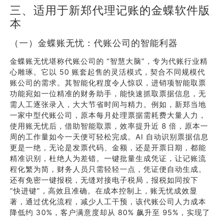
三、适用于新郑代理记账的金蝶软件版
本
（一）金蝶账无忧：代账公司的智能利器
金蝶账无忧堪称代账公司的 “智慧大脑”，专为代账行业精
心雕琢。它以 50 账套起售的灵活模式，契合不同规模代
账公司的需求。其智能化程度令人惊叹，进销项智能取票
功能宛如一位精准的财务助手，能快速抓取票据信息，无
需人工逐张录入，大大节省时间与精力。例如，新郑当地
一家中型代账公司，原本每月处理票据需耗费大量人力，
使用账无忧后，借助智能取票，效率提升近 8 倍，原本一
周的工作量如今一天便可轻松完成。AI 自动识别票据信息
更是一绝，无论是发票代码、金额，还是开票日期，都能
精准识别，杜绝人为差错。一键批量生成凭证，让记账流
程化繁为简，财务人员只需轻轻一点，凭证便自动生成。
还有免密一键报税，无缝对接电子税局，报税如同按下
“快进键”，高效且准确。在成本控制上，账无忧成效显
著，通过优化流程，减少人工干预，该代账公司人力成本
降低约 30%，客户满意度却从 80% 飙升至 95%，实现了