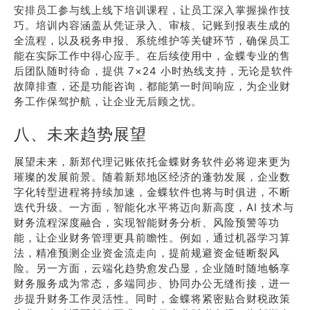
安排员工参与线上线下培训课程，让员工深入掌握操作技
巧。培训内容涵盖从凭证录入、审核、记账到报表生成的
全流程，以及税务申报、系统维护等关键环节，确保员工
能在实际工作中得心应手。在后续使用中，金蝶专业的售
后团队随时待命，提供 7×24 小时热线支持，无论是软件
故障排查，还是功能咨询，都能第一时间响应，为企业财
务工作保驾护航，让企业无后顾之忧。
八、未来趋势展望
展望未来，新郑代理记账依托金蝶财务软件必将迎来更为
璀璨的发展前景。随着新郑地区经济的蓬勃发展，企业数
字化转型进程将持续加速，金蝶软件也将与时俱进，不断
迭代升级。一方面，智能化水平将迈向新高度，AI 技术与
财务流程深度融合，实现智能财务分析、风险预警等功
能，让企业财务管理更具前瞻性。例如，通过机器学习算
法，精准预测企业资金流走向，提前规避资金链断裂风
险。另一方面，云端化趋势愈发凸显，企业随时随地畅享
财务服务成为常态，多端同步、协同办公无缝衔接，进一
步提升财务工作灵活性。同时，金蝶将紧密贴合财税政策