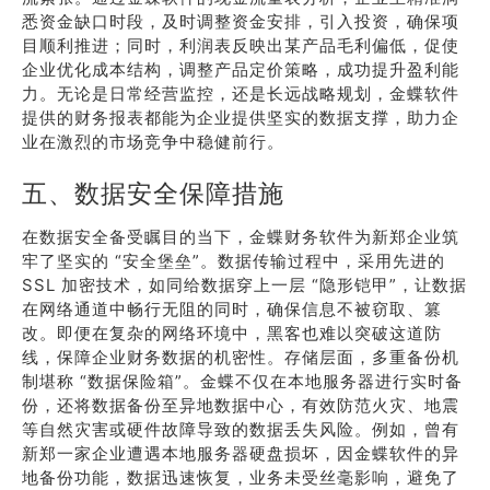
悉资金缺口时段，及时调整资金安排，引入投资，确保项
目顺利推进；同时，利润表反映出某产品毛利偏低，促使
企业优化成本结构，调整产品定价策略，成功提升盈利能
力。无论是日常经营监控，还是长远战略规划，金蝶软件
提供的财务报表都能为企业提供坚实的数据支撑，助力企
业在激烈的市场竞争中稳健前行。
五、数据安全保障措施
在数据安全备受瞩目的当下，金蝶财务软件为新郑企业筑
牢了坚实的 “安全堡垒”。数据传输过程中，采用先进的
SSL 加密技术，如同给数据穿上一层 “隐形铠甲”，让数据
在网络通道中畅行无阻的同时，确保信息不被窃取、篡
改。即便在复杂的网络环境中，黑客也难以突破这道防
线，保障企业财务数据的机密性。存储层面，多重备份机
制堪称 “数据保险箱”。金蝶不仅在本地服务器进行实时备
份，还将数据备份至异地数据中心，有效防范火灾、地震
等自然灾害或硬件故障导致的数据丢失风险。例如，曾有
新郑一家企业遭遇本地服务器硬盘损坏，因金蝶软件的异
地备份功能，数据迅速恢复，业务未受丝毫影响，避免了