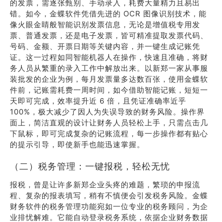
的发票，需逐张甄别、手动录入，耗费大量精力且易出
错。如今，金蝶软件凭借先进的 OCR 图像识别技术，能
像火眼金睛般智能识别发票信息，无论是增值税专用发
票、普通发票，还是电子发票，皆可精准提取发票代码、
号码、金额、开票日期等关键内容，并一键生成记账凭
证。这一过程如同智能机器人在操作，快速且准确，将财
务人员从繁重的录入工作中解放出来。以新郑一家从事服
装批发的企业为例，每月发票量多达数百张，使用金蝶软
件前，记账需耗费一周时间，如今借助智能记账，短短一
天即可完成，效率提升近 6 倍，且凭证准确率近乎
100%，极大减少了因人为失误导致的财务风险。操作界
面上，简洁直观的设计让财务人员轻松上手，只需点击几
下鼠标，即可完成复杂的记账流程，每一步操作都有贴心
的提示引导，即使新手也能迅速掌握。
（二）税务管理：一键报税，轻松无忧
报税，曾是让许多新郑企业头疼的难题，繁琐的申报流
程、复杂的报表填写，稍有不慎便会引发税务风险。金蝶
财务软件的税务管理功能宛如一位专业的税务顾问，为企
业排忧解难。它能自动登录税务系统，依据企业财务数据