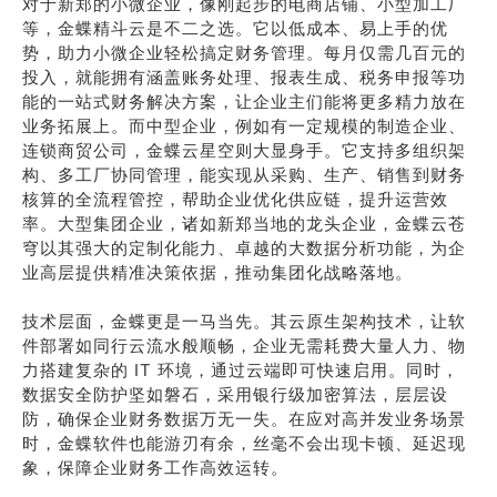
对于新郑的小微企业，像刚起步的电商店铺、小型加工厂
等，金蝶精斗云是不二之选。它以低成本、易上手的优
势，助力小微企业轻松搞定财务管理。每月仅需几百元的
投入，就能拥有涵盖账务处理、报表生成、税务申报等功
能的一站式财务解决方案，让企业主们能将更多精力放在
业务拓展上。而中型企业，例如有一定规模的制造企业、
连锁商贸公司，金蝶云星空则大显身手。它支持多组织架
构、多工厂协同管理，能实现从采购、生产、销售到财务
核算的全流程管控，帮助企业优化供应链，提升运营效
率。大型集团企业，诸如新郑当地的龙头企业，金蝶云苍
穹以其强大的定制化能力、卓越的大数据分析功能，为企
业高层提供精准决策依据，推动集团化战略落地。
技术层面，金蝶更是一马当先。其云原生架构技术，让软
件部署如同行云流水般顺畅，企业无需耗费大量人力、物
力搭建复杂的 IT 环境，通过云端即可快速启用。同时，
数据安全防护坚如磐石，采用银行级加密算法，层层设
防，确保企业财务数据万无一失。在应对高并发业务场景
时，金蝶软件也能游刃有余，丝毫不会出现卡顿、延迟现
象，保障企业财务工作高效运转。