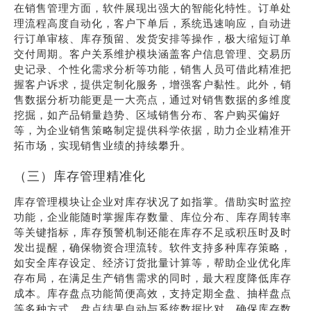
在销售管理方面，软件展现出强大的智能化特性。订单处
理流程高度自动化，客户下单后，系统迅速响应，自动进
行订单审核、库存预留、发货安排等操作，极大缩短订单
交付周期。客户关系维护模块涵盖客户信息管理、交易历
史记录、个性化需求分析等功能，销售人员可借此精准把
握客户诉求，提供定制化服务，增强客户黏性。此外，销
售数据分析功能更是一大亮点，通过对销售数据的多维度
挖掘，如产品销量趋势、区域销售分布、客户购买偏好
等，为企业销售策略制定提供科学依据，助力企业精准开
拓市场，实现销售业绩的持续攀升。
（三）库存管理精准化
库存管理模块让企业对库存状况了如指掌。借助实时监控
功能，企业能随时掌握库存数量、库位分布、库存周转率
等关键指标，库存预警机制还能在库存不足或积压时及时
发出提醒，确保物资合理流转。软件支持多种库存策略，
如安全库存设定、经济订货批量计算等，帮助企业优化库
存布局，在满足生产销售需求的同时，最大程度降低库存
成本。库存盘点功能简便高效，支持定期全盘、抽样盘点
等多种方式，盘点结果自动与系统数据比对，确保库存数