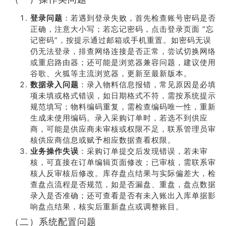
登录问题
：若遇到登录失败，首先检查账号密码是否
正确，注意大小写；若忘记密码，点击登录页面 “忘
记密码”，按提示通过邮箱或手机重置。如密码无误
仍无法登录，排查网络连接是否正常，尝试切换网络
或重启路由器；还可能是浏览器兼容问题，建议使用
谷歌、火狐等主流浏览器，更新至最新版本。
数据录入问题
：录入物料信息报错，常见原因是必填
项未填或格式错误，如日期格式不符，需按系统提示
规范填写；物料编码重复，需检查编码唯一性，重新
生成未使用编码。录入采购订单时，若选不到供应
商，可能是供应商未审核或权限不足，联系管理员审
核供应商信息或赋予相应数据查看权限。
业务操作失误
：采购订单提交后发现错误，若未审
核，可直接在订单编辑页面修改；已审核，需联系审
核人反审核后修改。库存盘点结果与实际偏差大，检
查盘点流程是否规范，如是否漏盘、重盘，盘点数据
录入是否准确；还可查看是否有未入账出入库单据影
响盘点结果，核实后重新盘点或调整账目。
（二）系统配置问题