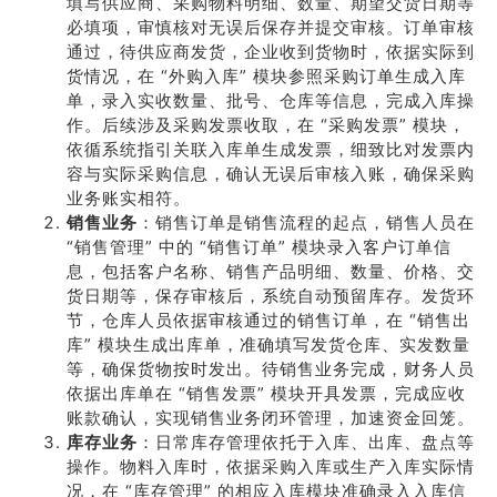
填写供应商、采购物料明细、数量、期望交货日期等
必填项，审慎核对无误后保存并提交审核。订单审核
通过，待供应商发货，企业收到货物时，依据实际到
货情况，在 “外购入库” 模块参照采购订单生成入库
单，录入实收数量、批号、仓库等信息，完成入库操
作。后续涉及采购发票收取，在 “采购发票” 模块，
依循系统指引关联入库单生成发票，细致比对发票内
容与实际采购信息，确认无误后审核入账，确保采购
业务账实相符。
销售业务
：销售订单是销售流程的起点，销售人员在
“销售管理” 中的 “销售订单” 模块录入客户订单信
息，包括客户名称、销售产品明细、数量、价格、交
货日期等，保存审核后，系统自动预留库存。发货环
节，仓库人员依据审核通过的销售订单，在 “销售出
库” 模块生成出库单，准确填写发货仓库、实发数量
等，确保货物按时发出。待销售业务完成，财务人员
依据出库单在 “销售发票” 模块开具发票，完成应收
账款确认，实现销售业务闭环管理，加速资金回笼。
库存业务
：日常库存管理依托于入库、出库、盘点等
操作。物料入库时，依据采购入库或生产入库实际情
况，在 “库存管理” 的相应入库模块准确录入入库信