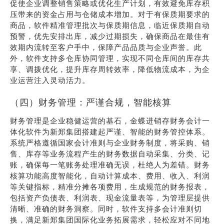
促使企业调整销售策略或优化生产计划，有效避免库存积
压带来的资金占用与仓储成本增加。对于有保质期要求的
商品，软件精准管理批次与保质期信息，临近保质期自动
预警，优先安排出库，减少过期损失，确保商品在最佳有
效期内流转至客户手中，保障产品品质与企业声誉。此
外，软件支持多仓库协同管理，实现不同仓库间的库存共
享、调拨优化，提升库存周转效率，降低物流成本，为企
业运营注入灵动活力。
（四）财务管理：严谨合规，智能核算
财务管理是企业稳健运营的基石，金蝶进销存财务会计一
体化软件为新郑集团搭建起严谨、智能的财务管控体系。
系统严格遵循国家会计准则与企业财务制度，将采购、销
售、库存等业务流程产生的财务数据自动采集、分类、记
账，确保每一笔账务处理准确无误，杜绝人为差错。财务
核算功能高度智能化，自动计算成本、费用、收入、利润
等关键指标，精准分摊各项费用，生成规范的财务报表，
包括资产负债表、利润表、现金流量表等，为管理层提供
清晰、准确的财务洞察。同时，软件支持多会计准则切
换，满足新郑集团国际化业务拓展需求，轻松应对不同地