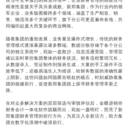
在当今竞争激烈的商业环境中，企业财务管理的高效性与
精准性直接关乎其兴衰成败。新郑集团，作为行业内的领
军企业，业务版图横跨多个领域，涵盖了生产制造、销
售、物流等多个关键环节，旗下分公司更是遍布各地，共
同编织起庞大而复杂的商业网络。
随着集团的蓬勃发展，业务量呈爆炸式增长，传统的财务
管理模式逐渐暴露出诸多弊端。数据分散存储于各个分公
司的独立系统中，宛如一盘散沙，信息流通受阻，管理层
难以实时掌控集团整体的财务状况。财务流程繁琐冗长，
从数据录入、凭证制作到报表生成，大量的手工操作不仅
效率低下，还极易滋生人为错误，给财务数据的准确性蒙
上阴影。这些问题如同隐匿在暗处的礁石，时刻威胁着集
团的稳健前行，促使新郑集团踏上探寻财务管理革新之
路。
在对众多解决方案的层层筛选与审慎评估后，金蝶进销存
财务会计一体化软件脱颖而出，宛如一盏明灯，照亮了新
郑集团财务管理的前行方向，为其注入全新活力，助力集
团在数字化浪潮中破浪前行。