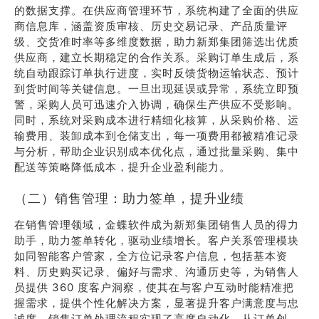
的数据支撑。在供应商管理环节，系统构建了全面的供应
商信息库，涵盖资质审核、历史交易记录、产品质量评
级、交货准时率等多维度数据，助力新郑集团筛选出优质
供应商，建立长期稳定的合作关系。采购订单生成后，系
统自动跟踪订单执行进度，实时反馈货物运输状态、预计
到货时间等关键信息。一旦出现延误或异常，系统立即预
警，采购人员可迅速介入协调，确保生产供应不受影响。
同时，系统对采购成本进行精细化核算，从采购价格、运
输费用、装卸成本到仓储支出，每一项费用都被精准记录
与分析，帮助企业识别成本优化点，通过批量采购、集中
配送等策略降低成本，提升企业盈利能力。
（二）销售管理：助力签单，提升业绩
在销售管理领域，金蝶软件成为新郑集团销售人员的得力
助手，助力签单转化，驱动业绩增长。客户关系管理模块
如同智能客户管家，全方位记录客户信息，包括基本资
料、历史购买记录、偏好与需求、沟通历史等，为销售人
员提供 360 度客户洞察，使其在与客户互动时能精准把
握需求，提供个性化解决方案，显著提升客户满意度与忠
诚度。销售订单处理流程实现了高度自动化，从订单创