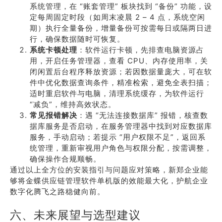
系统管理，在 “账套管理” 板块找到 “备份” 功能，设
定每周固定时段（如周末凌晨 2 – 4 点，系统空闲
期）执行全量备份，增量备份可按需每日或隔两日进
行，确保数据随时可恢复。
系统卡顿处理
：软件运行卡顿，先排查电脑资源占
用，开启任务管理器，查看 CPU、内存使用率，关
闭闲置后台程序释放资源；若因数据量庞大，可在软
件中优化数据查询条件，精准检索，避免全表扫描；
适时重启软件与电脑，清理系统缓存，为软件运行
“减负”，维持高效状态。
常见报错解决
：遇 “无法连接数据库” 报错，核查数
据库服务是否启动，在服务管理器中找到对应数据库
服务，手动启动；若提示 “用户权限不足”，返回系
统管理，重新审视用户角色与权限分配，按需调整，
确保操作合规顺畅。
通过以上全方位的安装指引与问题应对策略，新郑企业能
够将金蝶供应链管理软件单机版的效能最大化，护航企业
数字化腾飞之路稳健向前。
六、未来展望与选型建议