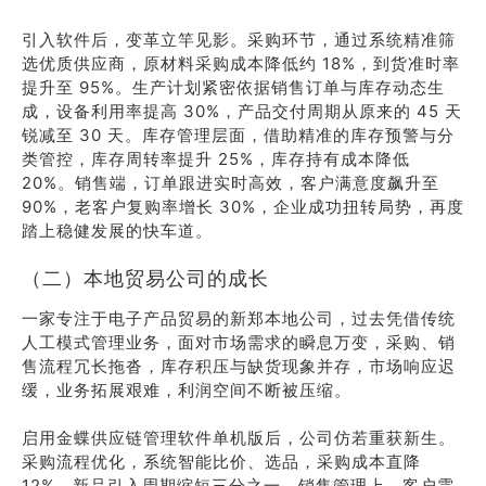
引入软件后，变革立竿见影。采购环节，通过系统精准筛
选优质供应商，原材料采购成本降低约 18%，到货准时率
提升至 95%。生产计划紧密依据销售订单与库存动态生
成，设备利用率提高 30%，产品交付周期从原来的 45 天
锐减至 30 天。库存管理层面，借助精准的库存预警与分
类管控，库存周转率提升 25%，库存持有成本降低
20%。销售端，订单跟进实时高效，客户满意度飙升至
90%，老客户复购率增长 30%，企业成功扭转局势，再度
踏上稳健发展的快车道。
（二）本地贸易公司的成长
一家专注于电子产品贸易的新郑本地公司，过去凭借传统
人工模式管理业务，面对市场需求的瞬息万变，采购、销
售流程冗长拖沓，库存积压与缺货现象并存，市场响应迟
缓，业务拓展艰难，利润空间不断被压缩。
启用金蝶供应链管理软件单机版后，公司仿若重获新生。
采购流程优化，系统智能比价、选品，采购成本直降
12%，新品引入周期缩短三分之一。销售管理上，客户需