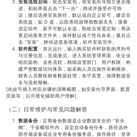
安装流程启动
：双击安装包，依安装向导指引逐步推
进。初始界面点击 “下一步”，阅读并接受许可协
议；随后选择安装路径，默认或自定义皆可，建议非
系统盘，如 D 盘，以防系统故障致数据丢失；接着
选定组件，新手可默认全选，熟稔后按需定制；再设
置启动菜单文件夹，保持默认或个性化命名；最后点
击 “安装”，静待进度条填满，软件安装完毕。
软件配置
：首次运行，输入购买软件时获取的序列号
与注册信息，完成激活。进入系统管理界面，依企业
组织架构、业务流程，精细设置部门、用户权限，构
建严密数据访问体系，如采购人员仅操作采购模块、
财务人员聚焦财务数据处理，各守其责，保障数据安
全与流程顺畅。
[此处可插入对应步骤的清晰截图，如安装向导界面、配置
页面等，以可视化辅助用户理解]
（二）日常维护与常见问题解答
数据备份
：定期备份数据是企业数据安全的 “安全
阀”。于金蝶软件内，设定自动备份任务，路径选外
部存储设备或企业专用备份服务器。操作路径：登录