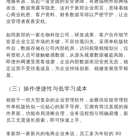
地服务器，筑起一道坚固的安全屏障，有效隔绝外部网络
攻击、数据泄露等隐患。这对于新郑企业而言，意味着核
心商业机密、客户资料、财务数据等得以严密守护，让企
业管理者夜夜安枕。
如同新郑的一家生物科技公司，研发成果、客户合作细节
皆是企业立足市场的关键，不容丝毫闪失。采用单机版软
件后，数据存储在公司内部机房，访问权限精细划分，仅
有授权人员可接触敏感数据，从源头规避数据被盗风险。
即便外网遭受黑客侵袭，企业内部数据依旧安然无恙，稳
定运营不受丝毫波及，为企业持续创新、稳健发展筑牢根
基。
（三）操作便捷性与低学习成本
相较于一些大型复杂的企业管理软件，金蝶供应链管理软
件单机版恰似一位贴心的新手导师。它拥有简洁直观的操
作界面，功能布局清晰合理，业务流程指引明确易懂，新
员工无需漫长摸索，即可快速上手。
拿新郑一家新兴的电商企业来说，员工多为年轻的 90