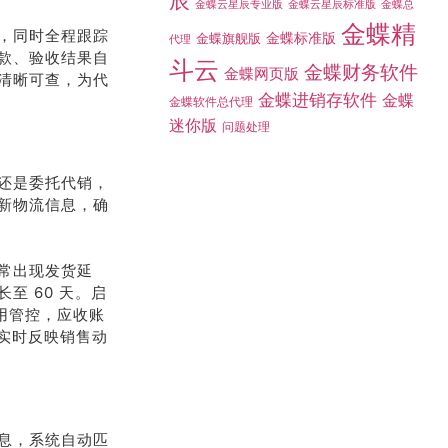
辰
金蝶总
金蝶云星辰专业版
金蝶云星辰标准版
金蝶精
，同时全程跟踪
金蝶标准版
金蝶旗舰版
代理
款、验收结果自
斗云
金蝶财务软件
金蝶网页版
清晰可查，为代
金蝶进销存软件
金蝶
金蝶软件总代理
迷你版
问题处理
还是委托代销，
新物流信息，确
常出现发货延
至 60 天。启
信用管控，应收账
据实时反映销售动
息，系统自动匹