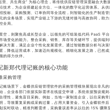
慧运营、共生商业” 为核心理念，将传统供应链管理深度融合大数
沿技术，为企业搭建起全方位、一体化的数字化运营体系。从供
招投标、采购预测、订单协同等全流程，到智能化的生产制造管
元的业务场景，实现产业链上下游的无缝对接与高效协同，助力
控全局。
星空，则聚焦高成长型企业，以领先的可组装低代码 PaaS 平
市场变化的能力。整合采购、销售、库存等关键环节，提供端到
解决方案，满足企业个性化发展需求。通过智能数据分析与决策
置，降低运营成本，加速迈向规模化、精细化发展之路，已然成
颈的得力伙伴。
配新郑代理记账的核心功能
荐
销售
准采购管理
礼
热线
记账场景下，金蝶供应链管理软件的采购管理模块展现出非凡的
始，企业各部门依据实际需求在线提交申请，系统依据预设规则
户豪礼
400-178-
合理性，避免盲目采购。例如，当地一家制造企业，以往采购常
送
3238
明，导致重复采购或采购过量，占用大量资金。引入金蝶软件后
划实时联动，精准判断需求，采购量误差率从以往的 15% 骤降至