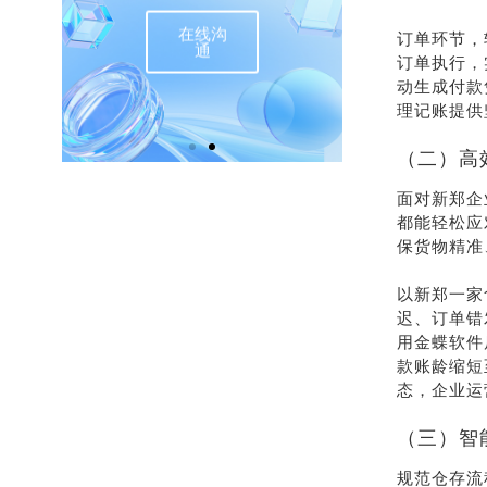
在线沟
联
订单环节，
通
订单执行，
动生成付款
理记账提供
（二）高
面对新郑企
都能轻松应
保货物精准
以新郑一家
迟、订单错
用金蝶软件
款账龄缩短
态，企业运
（三）智
规范仓存流