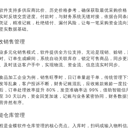
系我
在线沟
软件支持多供应商比价、历史价格参考，确保获取最优采购价格
们
通
实时反馈交货进度。付款时，与财务系统无缝对接，依据合同条
凭证，精准记账，杜绝错付、漏付风险，让每一笔采购资金流向
坚实数据基础。
效销售管理
业多元化销售模式，软件提供全方位支持。无论是现销、赊销，
对。订单生成瞬间，系统自动关联库存，锁定可售商品，同步更
、及时送达客户手中，实现物流、资金流、信息流实时同步。
食品加工企业为例，销售旺季时，日订单量超千单，传统管理下
发等乱象，客户投诉不断，财务记账混乱，应收账款账龄一度拉长
后，订单处理效率提升 80%，发货准确率达 99%，借助智能
至 30 天以内，资金回笼加速，记账与业务紧密协同，财务数
营井然有序。
能仓库管理
程是金蝶软件仓库管理的核心亮点。入库时，扫码或输入物料信