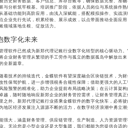
验历史财务数据、客户信息、库存台账等，确保数据完整、准确
算与分析筑牢根基。培训推广阶段，依据人员岗位与系统操作熟
从基础功能到高阶应用，由浅入深赋能，搭配模拟操作、实战演
点企业先行先试，积累经验、展示成效，以点带面推动全面应用
账领域落地生根、绽放活力。
抱数字化未来
管理软件已然成为新郑代理记账行业数字化转型的核心驱动力。
将企业财务管理从繁琐的手工劳作与孤立的数据孤岛中解放出来
的全新篇章。
随着技术的持续迭代，金蝶软件有望深度融合区块链技术，为财
改性保驾护航，进一步增强税务合规性保障；借助更强大的人工
风险预警的精准化，助力企业提前布局战略决策；在云计算架构
卓越，随时随地响应新郑企业的财务管控需求，让财务管理真正
里之外。新郑代理记账行业搭乘金蝶软件的数字化快车，必将驶
为地区经济发展注入源源不断的活力，在数字经济浪潮中勇立潮
能强大，涵盖财务管理、供应链管理、生产制造、人力资源管理
业。无论您是小型企业还是大型集团，我们都能为您提供合适的