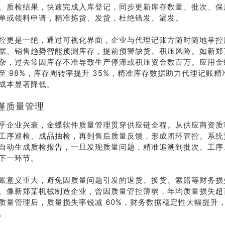
、质检结果，快速完成入库登记，同步更新库存数量、批次、保
单或领料申请，精准拣货、发货，杜绝错发、漏发。
控更是一绝，通过可视化界面，企业与代理记账方随时随地掌控
据、销售趋势智能预测库存，提前预警缺货、积压风险。如新郑
杂，过去常因库存不准导致生产停滞或积压资金数百万。应用金
至 98%，库存周转率提升 35%，精准库存数据助力代理记账
成本显著降低。
谨质量管理
乎企业兴衰，金蝶软件质量管理贯穿供应链全程。从供应商资质
工序巡检、成品抽检，再到售后质量反馈，形成闭环管控。系统
自动生成质检报告，一旦发现质量问题，精准追溯到批次、工序
下一环节。
账意义重大，避免因质量问题引发的退货、换货、索赔等财务损
。像新郑某机械制造企业，曾因质量管控薄弱，年均质量损失超
质量管理后，质量损失率锐减 60%，财务数据稳定性大幅提升
。