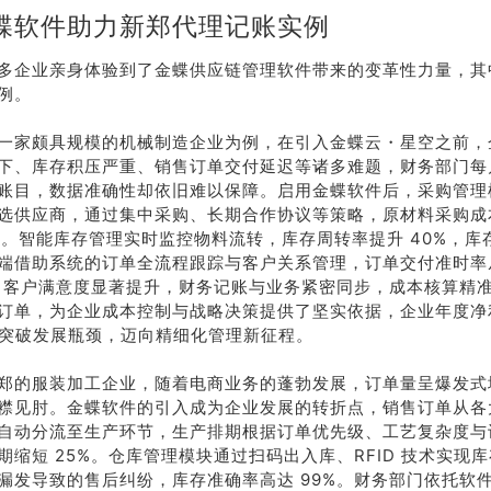
蝶软件助力新郑代理记账实例
多企业亲身体验到了金蝶供应链管理软件带来的变革性力量，其
例。
一家颇具规模的机械制造企业为例，在引入金蝶云・星空之前，
下、库存积压严重、销售订单交付延迟等诸多难题，财务部门每
账目，数据准确性却依旧难以保障。启用金蝶软件后，采购管理
选供应商，通过集中采购、长期合作协议等策略，原材料采购成
2%。智能库存管理实时监控物料流转，库存周转率提升 40%，
端借助系统的订单全流程跟踪与客户关系管理，订单交付准时率从不
%，客户满意度显著提升，财务记账与业务紧密同步，成本核算精
订单，为企业成本控制与战略决策提供了坚实依据，企业年度净
功突破发展瓶颈，迈向精细化管理新征程。
郑的服装加工企业，随着电商业务的蓬勃发展，订单量呈爆发式
襟见肘。金蝶软件的引入成为企业发展的转折点，销售订单从各
自动分流至生产环节，生产排期根据订单优先级、工艺复杂度与
期缩短 25%。仓库管理模块通过扫码出入库、RFID 技术实现
漏发导致的售后纠纷，库存准确率高达 99%。财务部门依托软