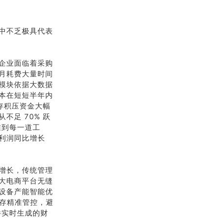
中不乏极具代表
企业面临着采购
月耗费大量时间
模块依据大数据
本在短短半年内
库存积压资金大幅
足 70% 跃
准到每一道工
利润同比增长
增长，传统管理
大电商平台无缝
设备产能智能优
库存精准管控，避
件实时生成的财