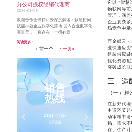
它以 “智
分公司授权经销代理商
物联网等前
2026-08-08
管理，涵盖
浪潮合作金蝶精斗云深度解读：软硬协同
企业复杂多
赋能小微企业数字化落地 国内企业数字化
场竞争中掌
赛道里，一直存在一个很有意
而金蝶云・
阅读更多 ”
业快速应变
« 前一个
下一页»
组装供应链
优化资源配
突破成长瓶
三、适
销售
推
（一）精
热线
有
在新郑代理
申请环节起
400-178-
介绍客
动审核申请
3238
相
畅、需求不
存、生产计