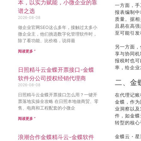
本，以实力赋能，小微企业的靠
一方面，手
谱之选
报表编制中
2026-08-08
质量。据相
且易在高强
做企业官网SEO这么多年，接触过太多小
至可能引发
微企业主，他们挑选数字化管理软件时，
除了看功能、比价格，说得最
另一方面，
阅读更多 ”
享与协同机
报税时也可
率，给企业
日照精斗云金蝶开票接口-金蝶
软件分公司授权经销代理商
二、金
2026-08-08
日照精斗云金蝶开票接口怎么用？一键开
在代理记账
票落地实操全攻略 在日照本地做商贸、零
金蝶，作为
售、电商和工程配套的小微企
业洞察以及
件，如金蝶
阅读更多 ”
转型的核心
金蝶云・星
浪潮合作金蝶精斗云-金蝶软件