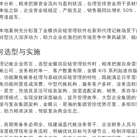
本分析，精准把握资金流向与盈利状况，合理安排资金用于原材
来临之际，企业资金链稳定，产能充足，销售额同比增长 50%
弯道超车。
本地案例充分彰显了金蝶供应链管理软件在新郑代理记账场景下
转型注入澎湃动力，助力企业在激烈的市场竞争中乘风破浪、稳
何选型与实施
理记账企业而言，选型金蝶供应链管理软件时，精准把握自身需
账公司，业务相对单一、客户数量有限，金蝶 KIS 系列如迷你
、功能聚焦账务处理与基础供应链管理的特性，既能满足日常需
免功能闲置造成浪费。中型代账机构，服务客户多样、业务流程
・星空，凭借其灵活可组装架构，按需选配采购、销售、库存等
管理模式，实现业财深度融合，提升管理效率。大型企业集团的
据与复杂集团架构，金蝶云・星瀚的集团管控优势尽显，多组织
，助力精准决策，驾驭复杂商业生态。
，前期筹备务必周全。组建涵盖代账业务骨干、企业财务人员与 I
深度梳理现有业务流程，明确优化目标与关键节点，绘制详细蓝