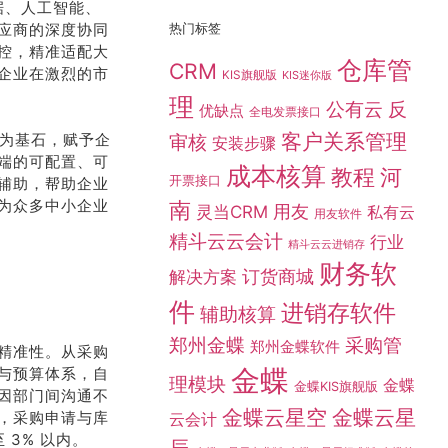
据、人工智能、
应商的深度协同
热门标签
控，精准适配大
仓库管
CRM
企业在激烈的市
KIS旗舰版
KIS迷你版
理
公有云
反
优缺点
全电发票接口
客户关系管理
台为基石，赋予企
审核
安装步骤
端的可配置、可
成本核算
教程
河
开票接口
辅助，帮助企业
为众多中小企业
南
灵当CRM
用友
私有云
用友软件
精斗云云会计
行业
精斗云云进销存
财务软
订货商城
解决方案
件
进销存软件
辅助核算
采购管
郑州金蝶
郑州金蝶软件
精准性。从采购
金蝶
与预算体系，自
理模块
金蝶
金蝶KIS旗舰版
因部门间沟通不
金蝶云星空
金蝶云星
，采购申请与库
云会计
 3% 以内。