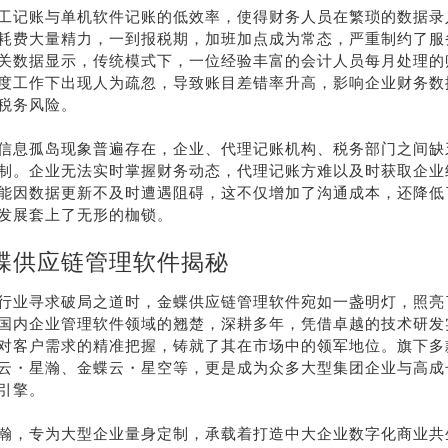
工记账与单机软件记账的低效率，使得财务人员在繁琐的数据录
耗费大量精力，一到报税期，加班加点成为常态，严重制约了服
关数据显示，传统模式下，一位经验丰富的会计人员每月处理的
度工作下出现人为疏忽，导致账目差错率升高，影响企业财务数
税务风险。
信息孤岛现象普遍存在，企业、代理记账机构、税务部门之间缺
制。企业无法实时掌握财务动态，代理记账方难以及时获取企业
能因数据更新不及时遭遇阻碍，这不仅增加了沟通成本，还降低
发展套上了无形的枷锁。
蝶供应链管理软件揭秘
行业寻求破局之道时，金蝶供应链管理软件宛如一盏明灯，照亮
国内企业管理软件领域的翘楚，深耕多年，凭借卓越的技术研发
对客户需求的精准把握，铸就了其在市场中的领军地位。旗下多
云・星瀚、金蝶云・星空等，更是成为众多大型集团企业与高成
引擎。
瀚，专为大型企业量身定制，承载着打造中大企业数字化商业共