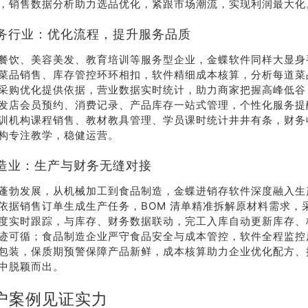
，销售数据分析助力选品优化，紧跟市场潮流，实现利润最大化
务行业：优化流程，提升服务品质
餐饮、美容美发、教育培训等服务型企业，金蝶软件同样大显身
菜品销售、库存管控环环相扣，软件精细成本核算，分析每道菜
采购优化提供依据，营业数据实时统计，助力商家把握高峰低谷
发店会员预约、消费记录、产品库存一站式管理，个性化服务提
训机构课程销售、教材教具管理、学员课时统计井井有条，财务
构专注教学，稳健运营。
造业：生产与财务无缝对接
蓬勃发展，从机械加工到食品制造，金蝶进销存软件深度融入生
依据销售订单生成生产任务，BOM 清单精准拆解原材料需求，
度实时跟踪，与库存、财务数据联动，完工入库自动更新库存、
迹可循；食品制造企业严守食品安全与成本管控，软件全程监控
包装，保质期预警保障产品新鲜，成本核算助力企业优化配方、
中脱颖而出。
户案例见证实力