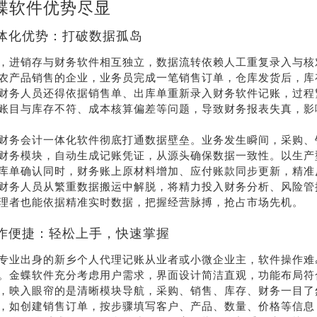
蝶软件优势尽显
体化优势：打破数据孤岛
，进销存与财务软件相互独立，数据流转依赖人工重复录入与核
农产品销售的企业，业务员完成一笔销售订单，仓库发货后，库
财务人员还得依据销售单、出库单重新录入财务软件记账，过程
账目与库存不符、成本核算偏差等问题，导致财务报表失真，影
财务会计一体化软件彻底打通数据壁垒。业务发生瞬间，采购、
财务模块，自动生成记账凭证，从源头确保数据一致性。以生产
库单确认同时，财务账上原材料增加、应付账款同步更新，精准
财务人员从繁重数据搬运中解脱，将精力投入财务分析、风险管
理者也能依据精准实时数据，把握经营脉搏，抢占市场先机。
作便捷：轻松上手，快速掌握
专业出身的新乡个人代理记账从业者或小微企业主，软件操作难
。金蝶软件充分考虑用户需求，界面设计简洁直观，功能布局符
，映入眼帘的是清晰模块导航，采购、销售、库存、财务一目了
，如创建销售订单，按步骤填写客户、产品、数量、价格等信息