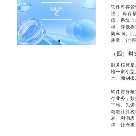
推荐
销
软件库存管
有礼
热
眼”。库存
值，系统自
档，降低损
同车间、门
介绍客户豪礼
400-
质量，让消
相送
32
（四）财
联系我
在
财务核算是
们
地一家小型
本、编制报
软件财务核
存业务，数
平均、先进
精准计算税
表、利润表
撑，让老板