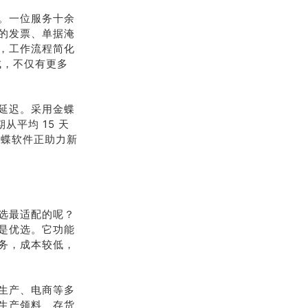
。一位服务十余
的发票、单据淹
，工作流程简化
成，不仅有更多
延迟。采用金蝶
从平均 15 天
金蝶软件正助力新
选最适配的呢？
是优选。它功能
务，成本较低，
生产、电商等多
生产领料、存货