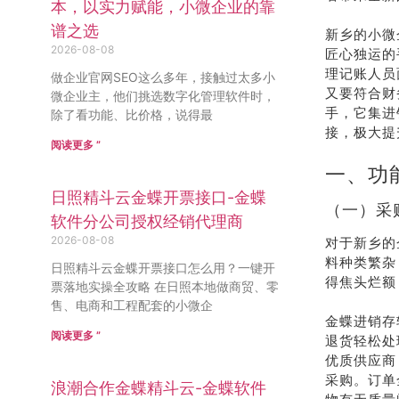
本，以实力赋能，小微企业的靠
谱之选
新乡的小微
2026-08-08
匠心独运的
理记账人员
做企业官网SEO这么多年，接触过太多小
又要符合财
微企业主，他们挑选数字化管理软件时，
手，它集进
除了看功能、比价格，说得最
接，极大提
阅读更多 ”
一、功
日照精斗云金蝶开票接口-金蝶
（一）采
软件分公司授权经销代理商
2026-08-08
对于新乡的
料种类繁杂
日照精斗云金蝶开票接口怎么用？一键开
得焦头烂额
票落地实操全攻略 在日照本地做商贸、零
售、电商和工程配套的小微企
金蝶进销存
阅读更多 ”
退货轻松处
优质供应商
采购。订单
浪潮合作金蝶精斗云-金蝶软件