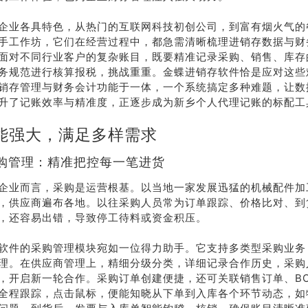
企业各具特色，从热门的互联网科技初创公司，到富有烟火气的
手工作坊，它们在经营过程中，都急需清晰梳理进销存数据与财
面对不同行业客户的复杂账目，既要精准记录采购、销售、库存
务规范进行核算报税，挑战重重。金蝶进销存软件恰是应对这些
销存管理与财务会计功能于一体，一个系统搞定多种难题，让数
升了记账效率与精准度，正逐步成为新乡个人代理记账的标配工
能强大，满足多样需求
购管理：精准把控每一笔进货
企业而言，采购是运营根基。以当地一家发展迅猛的机械配件加
，供应商遍布各地。以往采购人员常为订单跟踪、价格比对、到
，还容易出错，导致停工待料或资金积压。
软件的采购管理模块宛如一位得力助手。它支持多类型采购业务
理。在供应商管理上，精细分级分类，详细记录合作历史，采购
，开启新一轮合作。采购订单创建便捷，还可关联销售订单、BO
全程跟踪，点击鼠标，便能知晓从下单到入库各个环节动态，如