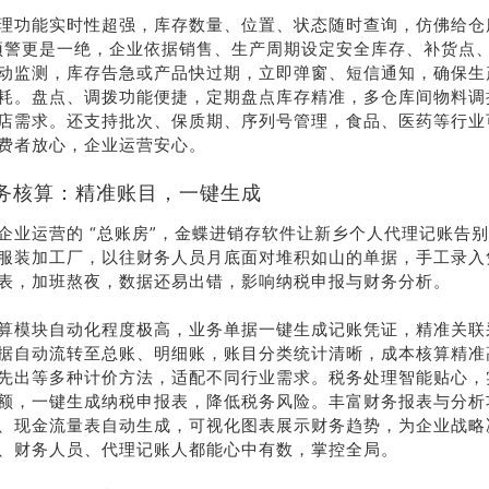
售
理功能实时性超强，库存数量、位置、状态随时查询，仿佛给仓库
线
预警更是一绝，企业依据销售、生产周期设定安全库存、补货点
动监测，库存告急或产品快过期，立即弹窗、短信通知，确保生
耗。盘点、调拨功能便捷，定期盘点库存精准，多仓库间物料调
店需求。还支持批次、保质期、序列号管理，食品、医药等行业
178-
费者放心，企业运营安心。
38
务核算：精准账目，一键生成
线沟
企业运营的 “总账房”，金蝶进销存软件让新乡个人代理记账告
通
服装加工厂，以往财务人员月底面对堆积如山的单据，手工录入
表，加班熬夜，数据还易出错，影响纳税申报与财务分析。
算模块自动化程度极高，业务单据一键生成记账凭证，精准关联
据自动流转至总账、明细账，账目分类统计清晰，成本核算精准
先出等多种计价方法，适配不同行业需求。税务处理智能贴心，
额，一键生成纳税申报表，降低税务风险。丰富财务报表与分析
、现金流量表自动生成，可视化图表展示财务趋势，为企业战略
、财务人员、代理记账人都能心中有数，掌控全局。