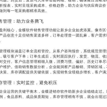
问题。到货后，发票与入库单智能钩稽、核销，确保账目清晰准
析报表，实时呈现采购成本、价格趋势，助力企业与供应商议价
做到每一笔采购都精准高效。
售管理：助力业务腾飞
盈利核心，金蝶软件销售管理功能让新乡企业如虎添翼。像市区
产品创意十足但销售渠道多样，订单处理曾一团乱麻，客户需求
。
管理模块涵盖订单全流程管控。从客户咨询报价，系统规范管理
，吸引客户下单；订单生成后，实时跟踪执行，发货、物流、收
时交付。客户信息管理精细入微，消费习惯、偏好、历史订单尽
户维护。借助销售数据分析，企业能洞察产品畅销、滞销区域，
决策、库存调配提供关键依据，实现销售业绩稳步增长，客户满
存管理：实时监控，避免积压
企业运营的关键平衡木，金蝶进销存软件助新乡企业稳稳走过。
例，食品原料、成品保质期短，库存管理稍有不慎，就会出现过