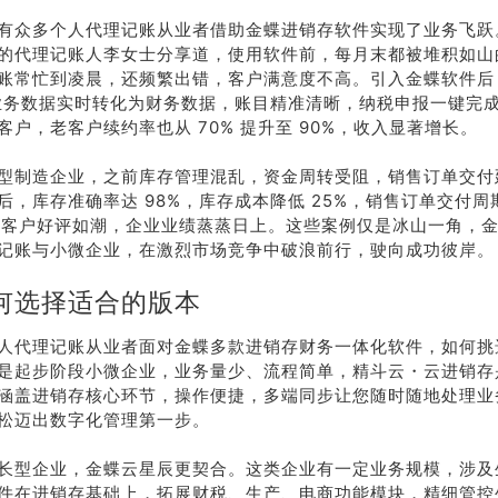
有众多个人代理记账从业者借助金蝶进销存软件实现了业务飞跃
的代理记账人李女士分享道，使用软件前，每月末都被堆积如山
账常忙到凌晨，还频繁出错，客户满意度不高。引入金蝶软件后
，业务数据实时转化为财务数据，账目精准清晰，纳税申报一键完
客户，老客户续约率也从 70% 提升至 90%，收入显著增长。
型制造企业，之前库存管理混乱，资金周转受阻，销售订单交付
后，库存准确率达 98%，库存成本降低 25%，销售订单交付周期
天，客户好评如潮，企业业绩蒸蒸日上。这些案例仅是冰山一角，
记账与小微企业，在激烈市场竞争中破浪前行，驶向成功彼岸。
何选择适合的版本
人代理记账从业者面对金蝶多款进销存财务一体化软件，如何挑
是起步阶段小微企业，业务量少、流程简单，精斗云・云进销存
涵盖进销存核心环节，操作便捷，多端同步让您随时随地处理业
松迈出数字化管理第一步。
长型企业，金蝶云星辰更契合。这类企业有一定业务规模，涉及
件在进销存基础上，拓展财税、生产、电商功能模块，精细管控