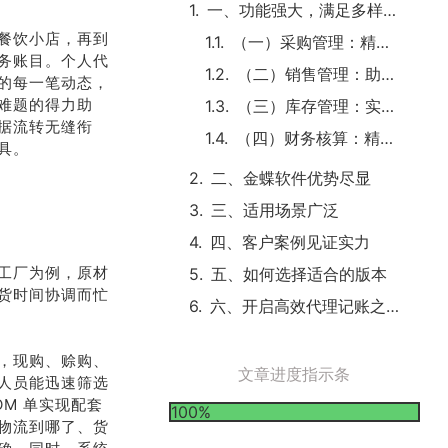
一、功能强大，满足多样需求
餐饮小店，再到
（一）采购管理：精准把控每一笔进货
务账目。个人代
（二）销售管理：助力业务腾飞
的每一笔动态，
难题的得力助
（三）库存管理：实时监控，避免积压
据流转无缝衔
（四）财务核算：精准账目，一键生成
具。
二、金蝶软件优势尽显
三、适用场景广泛
四、客户案例见证实力
工厂为例，原材
五、如何选择适合的版本
货时间协调而忙
六、开启高效代理记账之旅
，现购、赊购、
文章进度指示条
人员能迅速筛选
M 单实现配套
100%
物流到哪了、货