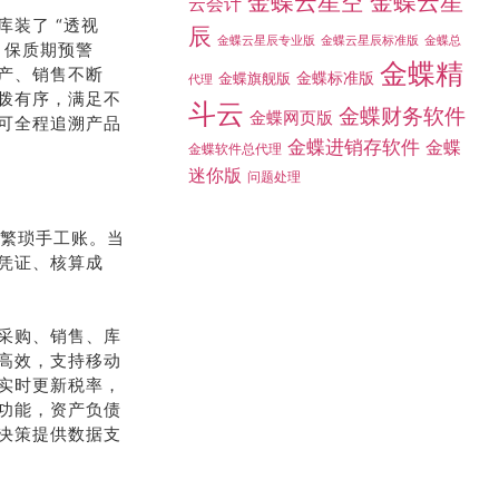
金蝶云星空
金蝶云星
云会计
装了 “透视
辰
金蝶总
金蝶云星辰专业版
金蝶云星辰标准版
、保质期预警
金蝶精
产、销售不断
金蝶标准版
金蝶旗舰版
代理
拨有序，满足不
斗云
金蝶财务软件
金蝶网页版
可全程追溯产品
金蝶进销存软件
金蝶
金蝶软件总代理
迷你版
问题处理
别繁琐手工账。当
凭证、核算成
采购、销售、库
高效，支持移动
实时更新税率，
功能，资产负债
决策提供数据支