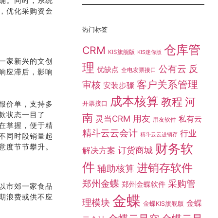
确。同时，系统
，优化采购资金
热门标签
仓库管
CRM
KIS旗舰版
KIS迷你版
一家新兴的文创
理
公有云
反
优缺点
全电发票接口
响应滞后，影响
客户关系管理
审核
安装步骤
成本核算
教程
河
报价单，支持多
开票接口
款状态一目了
南
灵当CRM
用友
私有云
用友软件
在掌握，便于精
精斗云云会计
行业
精斗云云进销存
不同时段销量起
财务软
意度节节攀升。
订货商城
解决方案
件
进销存软件
辅助核算
采购管
郑州金蝶
郑州金蝶软件
以市郊一家食品
期浪费或供不应
金蝶
理模块
金蝶
金蝶KIS旗舰版