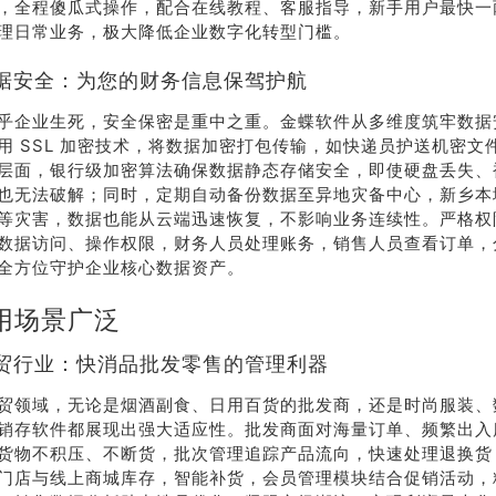
，全程傻瓜式操作，配合在线教程、客服指导，新手用户最快一
理日常业务，极大降低企业数字化转型门槛。
据安全：为您的财务信息保驾护航
乎企业生死，安全保密是重中之重。金蝶软件从多维度筑牢数据
用 SSL 加密技术，将数据加密打包传输，如快递员护送机密文
层面，银行级加密算法确保数据静态存储安全，即使硬盘丢失、
也无法破解；同时，定期自动备份数据至异地灾备中心，新乡本
等灾害，数据也能从云端迅速恢复，不影响业务连续性。严格权
数据访问、操作权限，财务人员处理账务，销售人员查看订单，
全方位守护企业核心数据资产。
用场景广泛
贸行业：快消品批发零售的管理利器
贸领域，无论是烟酒副食、日用百货的批发商，还是时尚服装、
销存软件都展现出强大适应性。批发商面对海量订单、频繁出入
货物不积压、不断货，批次管理追踪产品流向，快速处理退换货
门店与线上商城库存，智能补货，会员管理模块结合促销活动，