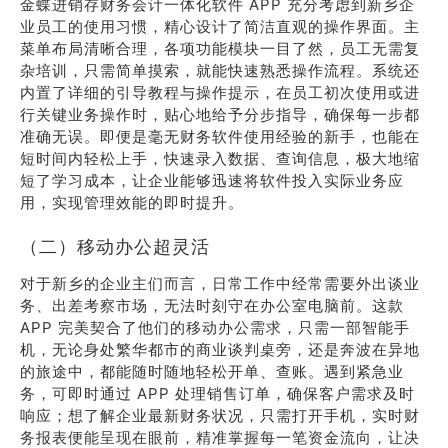
金蝶进销存财务会计一体化软件 APP 充分考虑到新乡企
业员工的使用习惯，精心设计了简洁直观的操作界面。主
菜单布局清晰合理，各项功能模块一目了然，员工无需复
杂培训，只需简单摸索，就能快速熟悉操作流程。系统还
内置了详细的引导教程与操作提示，在员工初次使用或进
行关键业务操作时，贴心地给予分步指导，确保每一步都
准确无误。即便是毫无财务软件使用经验的新手，也能在
短时间内轻松上手，快速录入数据、查询信息，极大地缩
短了学习成本，让企业能够迅速将软件投入实际业务应
用，实现管理效能的即时提升。
（二）移动办公超灵活
对于新乡的企业主们而言，日常工作中经常需要外出谈业
务、出差考察市场，无法时刻守在办公室电脑前。这款
APP 完美契合了他们的移动办公需求，只需一部智能手
机，无论身处繁华都市的商业谈判桌旁，还是奔波在异地
的旅途中，都能随时随地轻松开单、查账。遇到紧急业
务，可即时通过 APP 处理销售订单，确保客户需求及时
响应；想了解企业最新财务状况，只需打开手机，实时财
务报表便能呈现在眼前，精准掌握每一笔资金流向，让决