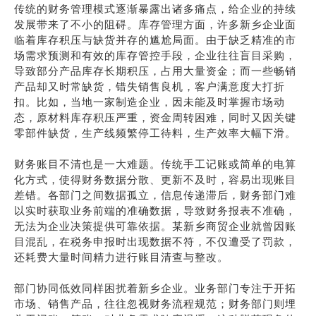
传统的财务管理模式逐渐暴露出诸多痛点，给企业的持续
发展带来了不小的阻碍。库存管理方面，许多新乡企业面
临着库存积压与缺货并存的尴尬局面。由于缺乏精准的市
场需求预测和有效的库存管控手段，企业往往盲目采购，
导致部分产品库存长期积压，占用大量资金；而一些畅销
产品却又时常缺货，错失销售良机，客户满意度大打折
扣。比如，当地一家制造企业，因未能及时掌握市场动
态，原材料库存积压严重，资金周转困难，同时又因关键
零部件缺货，生产线频繁停工待料，生产效率大幅下滑。
财务账目不清也是一大难题。传统手工记账或简单的电算
化方式，使得财务数据分散、更新不及时，容易出现账目
差错。各部门之间数据孤立，信息传递滞后，财务部门难
以实时获取业务前端的准确数据，导致财务报表不准确，
无法为企业决策提供可靠依据。某新乡商贸企业就曾因账
目混乱，在税务申报时出现数据不符，不仅遭受了罚款，
还耗费大量时间精力进行账目清查与整改。
部门协同低效同样困扰着新乡企业。业务部门专注于开拓
市场、销售产品，往往忽视财务流程规范；财务部门则埋