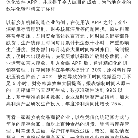
体化软件 APP，并取得了令人瞩目的成效，为当地企业的
数字化转型树立了标杆。
以新乡某机械制造企业为例，在使用该 APP 之前，企业
深受库存管理混乱、财务核算滞后等问题困扰。原材料库
存常年积压，占用资金高达数百万元，同时因关键零部件
缺货，生产线停工时间每月累计长达数十小时，严重影响
生产进度。财务部门每月花费大量时间核对账目、编制报
表，仍时常出现差错，决策层难以获取准确财务数据，企
业运营如盲人摸象。引入金蝶 APP 后，通过精细化的进
销存管理，库存周转率在半年内提升了 30%，原材料库存
积压资金降低了 40%，缺货导致的停工时间锐减至每月不
足 5 小时。财务核算效率大幅提高，报表编制时间从原来
的一周缩短至当天即可生成，数据准确性达到 99% 以
上，基于精准的财务数据，企业及时调整产品结构，加大
高利润产品研发生产投入，年度净利润同比增长 25%。
再看一家新乡的食品商贸企业，以往凭借传统记账方式与
简单的库存台账，面对上百种食品的进货、销售与库存管
理，时常焦头烂额。客户订单响应迟缓，错发、漏发情况
频发，客户投诉率居高不下，一度影响企业声誉与市场份