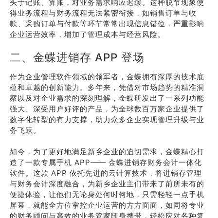
头于记账、算账，对业务需求响应迟缓。这种脱节现象使
得业务流程与财务流程无法紧密衔接，如销售订单与收
款、采购订单与付款等环节常常出现信息错位，严重影响
企业运营效率，增加了管理成本与经营风险。
二、金蝶进销存 APP 登场
作为企业管理软件领域的领军者，金蝶拥有深厚的技术底
蕴和卓越的创新能力。多年来，凭借对市场趋势的精准洞
察以及对企业需求的深刻理解，金蝶研发出了一系列功能
强大、深受用户好评的产品，为全球数百万家企业提供了
数字化转型的有力支撑，助力众多企业实现管理升级与业
务飞跃。
如今，为了更好地满足新乡企业的迫切需求，金蝶精心打
造了一款专属手机 APP—— 金蝶进销存财务会计一体化
软件。这款 APP 依托先进的云计算技术，将进销存管理
与财务会计深度融合，为新乡企业主们带来了前所未有的
便捷体验，让他们无论身处何时何地，只需轻轻一点手机
屏幕，就能全方位掌控企业运营的方方面面，如同将专业
的财务顾问与高效的业务管家随身携带，轻松应对各种复