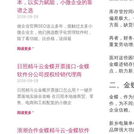
本，以实力赋能，小微企业的靠
谱之选
库存管控同
2026-08-08
偏差极大。
方面，缺货
做企业官网SEO这么多年，接触过太多小
微企业主，他们挑选数字化管理软件时，
再者，财务
除了看功能、比价格，说得最
重复劳动增
阅读更多 ”
面对这些困
金蝶进销存
日照精斗云金蝶开票接口-金蝶
点，助力新
软件分公司授权经销代理商
2026-08-08
二、金
日照精斗云金蝶开票接口怎么用？一键开
票落地实操全攻略 在日照本地做商贸、零
金蝶，作为
售、电商和工程配套的小微企
作，为不同
企业信赖。
阅读更多 ”
新乡电脑单
品牌强大功
浪潮合作金蝶精斗云-金蝶软件