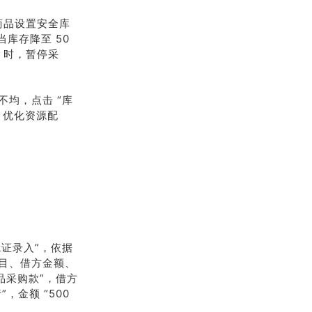
商品设置安全库
库存降至 50
）时，暂停采
均，点击 “库
，优化资源配
凭证录入”，依据
目、借方金额、
品采购款”，借方
”，金额 “500