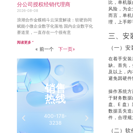
比，单机版
分公司授权经销代理商
风险，为企
2026-08-08
而言，单机
浪潮合作金蝶精斗云深度解读：软硬协同
理，上手即
赋能小微企业数字化落地 国内企业数字化
赛道里，一直存在一个很有意
三、安
阅读更多 ”
（一）安
« 前一个
下一页»
在着手安装
缺。首先，
及以上，内
避免因硬件
销售
推
操作系统方
热线
有
于财务数据
盘、E 盘
数据丢失造
400-178-
介绍客
件，合理规
3238
相
（二）软