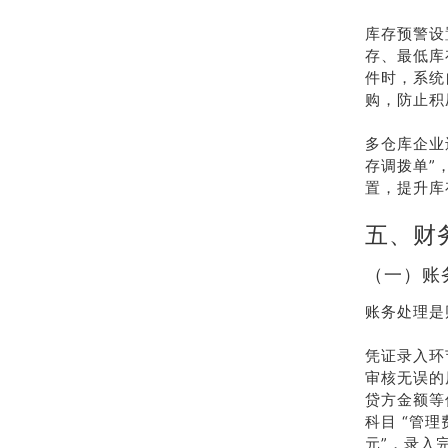
库存预警设
存、最低库
件时，系统
购，防止积
多仓库企业
存调拨单”
置，提升库
五、财
（一）账
账务处理是
凭证录入环节
审核无误的
贷方金额等
科目 “管理费
元”，录入完