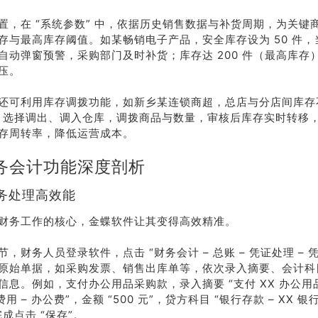
置，在 “系统参数” 中，依据历史销售数据与补货周期，为关键
存与最高库存阈值。如某畅销电子产品，安全库存设为 50 件，当
自动弹窗预警，采购部门及时补货；库存达 200 件（最高库存
压。
还可利用库存调拨功能，如新乡某连锁商超，总店与分店间库存不
，选择调出、调入仓库，调拨商品与数量，审核后库存实时转移
存周转率，降低运营成本。
务会计功能深度剖析
务处理高效能
财务工作的核心，金蝶软件让其变得高效精准。
，财务人员登录软件，点击 “财务会计 – 总账 – 凭证处理 – 
原始单据，如采购发票、销售出库单等，依次录入摘要、会计科
信息。例如，支付办公用品采购款，录入摘要 “支付 XX 办公用
用 – 办公费”，金额 “500 元”，贷方科目 “银行存款 – XX 银行
成点击 “保存”。