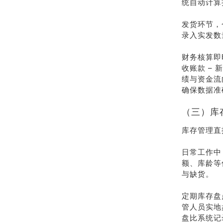
统自动计算
发货环节，
录入实发数
财务核算即
收账款 – 
绩与资金流
确保数据准
（三）库
库存管理直
日常工作中
额、库龄等
与缺货。
定期库存盘
管人员实地
盘比系统记