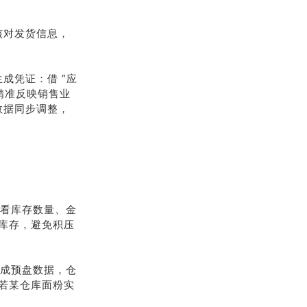
核对发货信息，
成凭证：借 “应
元，精准反映销售业
数据同步调整，
查看库存数量、金
库存，避免积压
生成预盘数据，仓
若某仓库面粉实