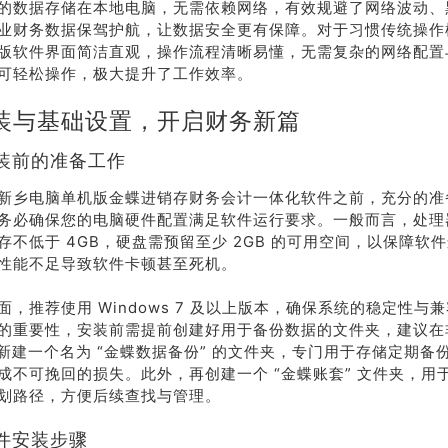
的数据存储在本地电脑，无需依赖网络，有效规避了网络波动、
业财务数据保驾护航，让数据安全更有保障。对于习惯传统操作
版软件界面简洁直观，操作流程清晰易懂，无需复杂的网络配置
可轻松操作，极大提升了工作效率。
装与基础设置，开启财务新篇
装前的准备工作
新乡电脑单机版金蝶进销存财务会计一体化软件之前，充分的准
务必确保您的电脑硬件配置满足软件运行要求。一般而言，处理
存不低于 4GB，硬盘需预留至少 2GB 的可用空间，以保障软
性能不足导致软件卡顿甚至死机。
荐
销售
面，推荐使用 Windows 7 及以上版本，确保系统的稳定性与
礼
热线
的重要性，安装前需提前创建好用于备份数据的文件夹，建议在
）新建一个名为 “金蝶数据备份” 的文件夹，专门用于存储定期备
成不可挽回的损失。此外，再创建一个 “金蝶账套” 文件夹，用
户豪礼
400-178-
划路径，方便后续查找与管理。
送
3238
件安装步骤