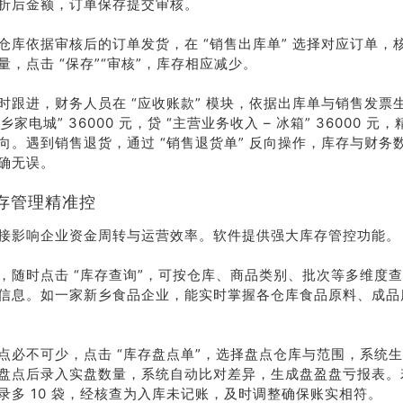
折后金额，订单保存提交审核。
仓库依据审核后的订单发货，在 “销售出库单” 选择对应订单，
量，点击 “保存”“审核”，库存相应减少。
时跟进，财务人员在 “应收账款” 模块，依据出库单与销售发票生
新乡家电城” 36000 元，贷 “主营业务收入 – 冰箱” 36000 
向。遇到销售退货，通过 “销售退货单” 反向操作，库存与财务
确无误。
存管理精准控
接影响企业资金周转与运营效率。软件提供强大库存管控功能。
，随时点击 “库存查询”，可按仓库、商品类别、批次等多维度
信息。如一家新乡食品企业，能实时掌握各仓库食品原料、成品
点必不可少，点击 “库存盘点单”，选择盘点仓库与范围，系统
盘点后录入实盘数量，系统自动比对差异，生成盘盈盘亏报表。
录多 10 袋，经核查为入库未记账，及时调整确保账实相符。