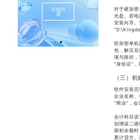
对于硬加密
在线沟
联
通
光盘。若电脑
安装向导。
“D:\Ki
软加密单机
包，解压后找
项与路径，
“身份证”
（三）初
软件安装完
企业名称、
“商业”，
会计科目设
别增设二级
期初余额时
累计贷方、