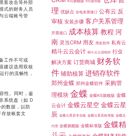
KIS旗舰版
KIS迷你版
黑客攻击等外部
模式的财务人员
理
公有云
反
优缺点
全电发票接口
与云端账号管
客户关系管理
审核
安装步骤
成本核算
教程
河
开票接口
南
灵当CRM
用友
私有云
用友软件
精斗云云会计
行业
精斗云云进销存
财务软
备工作不可或
订货商城
解决方案
器建议选用双核
件
进销存软件
辅助核算
件运行的流畅性，
采购管
郑州金蝶
郑州金蝶软件
金蝶
兼容性。同时，鉴
理模块
金蝶
金蝶KIS旗舰版
非系统盘（如 D
金蝶云星空
金蝶云星
云会计
份的数据，以防
辰
于存放账套文
金蝶总
金蝶云星辰专业版
金蝶云星辰标准版
金蝶精
金蝶标准版
金蝶旗舰版
代理
斗云