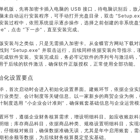
单机版，先将加密卡插入电脑的 USB 接口，待电脑识别后，放
系我
在线沟
们
通
未自动运行安装程序，可手动打开光盘目录，双击 “Setup.ex
安装过程中，依照系统提示逐步操作，选择之前创建的非系统盘
ngdee”，点击 “下一步”，直至安装完成。
版安装与之类似，只是无需插入加密卡。从金蝶官方网站下载对
到 “Setup.exe” 并双击运行，后续同样依据安装向导指示
完成软件安装。安装完成后，务必牢记软件的序列号与激活码，
，用于后续的软件激活，确保软件正版授权，正常使用全部功能。
始化设置要点
毕，首次启动时会进入初始化设置界面。建账环节，依据企业实
行业类型、会计制度等关键信息。以一家新乡的商贸企业为例，
会计制度选用 “小企业会计准则”，确保账套基础信息与企业运营
置环节，遵循企业财务核算需求，增设明细科目。如应收账款科
明细；库存商品科目，依据商品种类、规格设置明细科目，实现
，仔细核对账目，确保数据准确无误，尤其是年中启用账套，需
期初余额等数据，为后续财务核算奠定坚实基础。