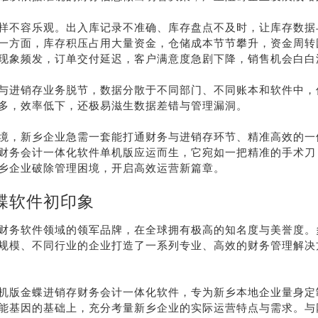
样不容乐观。出入库记录不准确、库存盘点不及时，让库存数据
一方面，库存积压占用大量资金，仓储成本节节攀升，资金周转
现象频发，订单交付延迟，客户满意度急剧下降，销售机会白白
与进销存业务脱节，数据分散于不同部门、不同账本和软件中，
多，效率低下，还极易滋生数据差错与管理漏洞。
境，新乡企业急需一套能打通财务与进销存环节、精准高效的一
财务会计一体化软件单机版应运而生，它宛如一把精准的手术刀
乡企业破除管理困境，开启高效运营新篇章。
蝶软件初印象
财务软件领域的领军品牌，在全球拥有极高的知名度与美誉度。
规模、不同行业的企业打造了一系列专业、高效的财务管理解决
机版金蝶进销存财务会计一体化软件，专为新乡本地企业量身定
能基因的基础上，充分考量新乡企业的实际运营特点与需求。与