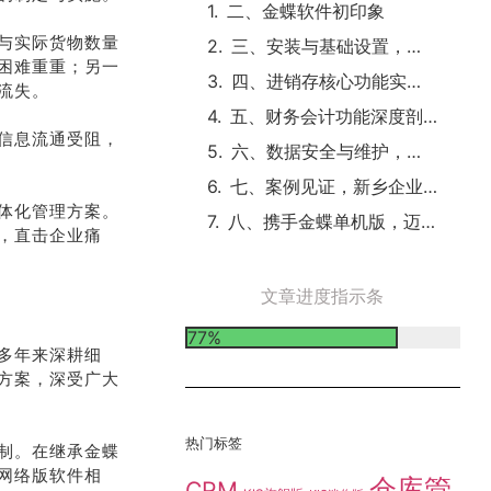
二、金蝶软件初印象
与实际货物数量
三、安装与基础设置，开启财务新篇
困难重重；另一
四、进销存核心功能实战演练
流失。
五、财务会计功能深度剖析
信息流通受阻，
六、数据安全与维护，为企业保驾护航
七、案例见证，新乡企业的蜕变之路
体化管理方案。
八、携手金蝶单机版，迈向新乡企业新征程
，直击企业痛
文章进度指示条
77%
多年来深耕细
方案，深受广大
热门标签
制。在继承金蝶
网络版软件相
仓库管
CRM