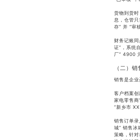
货物到货时
息，仓管只
存” 并 
财务记账同
证”，系统自
厂” 49
（二）销
销售是企业
客户档案创
家电零售商
“新乡市 X
销售订单录
城” 销售冰箱
策略，针对