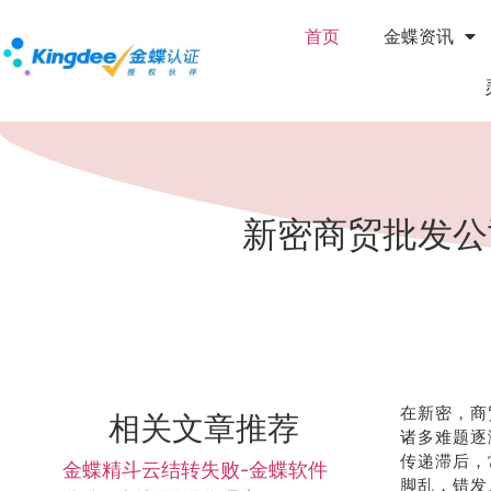
首页
金蝶资讯
新密商贸批发公
在新密，商
相关文章推荐
诸多难题逐
传递滞后，
金蝶精斗云结转失败-金蝶软件
脚乱，错发