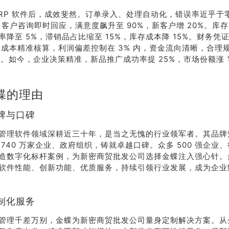
ERP 软件后，成效斐然。订单录入、处理自动化，错误率近乎于
%，客户咨询即时回应，满意度飙升至 90%，新客户增 20%。库
率降至 5%，滞销品占比缩至 15%，库存成本降 15%。财务凭
天，成本精准核算，利润偏差控制在 3% 内，资金流向清晰，合理
0%。如今，企业决策精准，新品推广成功率提 25%，市场份额涨 
蝶的理由
牌与口碑
管理软件领域深耕近三十年，是当之无愧的行业领军者。其品牌
 740 万家企业、政府组织，铸就卓越口碑。众多 500 强企业
造数字化标杆案例，为新密商贸批发公司选择金蝶注入强心针。
软件性能、创新功能、优质服务，持续引领行业发展，成为企业
制化服务
管理千差万别，金蝶为新密商贸批发公司量身定制解决方案。从