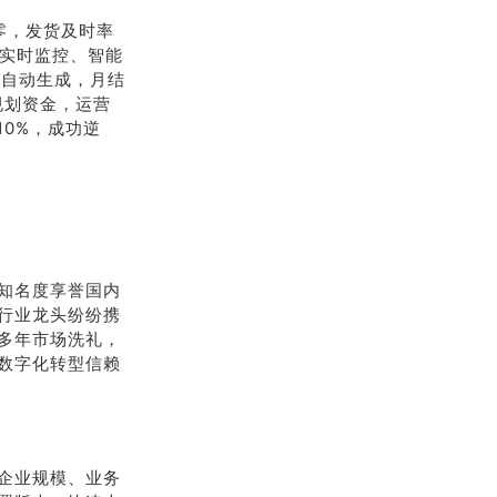
零，发货及时率
存实时监控、智能
证自动生成，月结
规划资金，运营
10%，成功逆
知名度享誉国内
、行业龙头纷纷携
多年市场洗礼，
数字化转型信赖
企业规模、业务