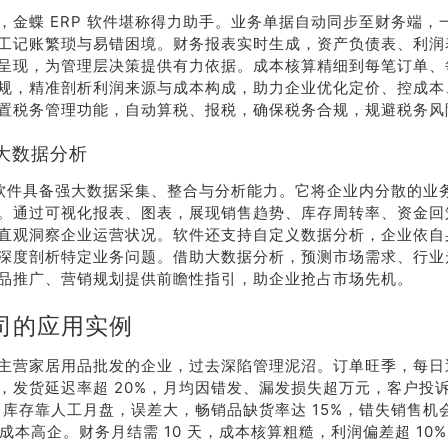
，金蝶 ERP 软件堪称得力助手。业务单据自动同步至财务端，
系我
在线沟
工记账繁琐与易错困境。财务报表实时生成，资产负债表、利润
们
通
呈现，为管理层决策提供有力依据。成本核算精细到每笔订单、
规，精准剖析利润来源与成本构成，助力企业优化定价、控成本
置税务管理功能，自动算税、报税，确保税务合规，规避税务风
大数据分析
P 软件具备强大数据采集、整合与分析能力。它将企业内分散的业
。通过可视化报表、图表，展现销售趋势、库存周转率、资金回
直观洞察企业运营状况。软件还支持自定义数据分析，企业依自
深度剖析特定业务问题。借助大数据分析，预测市场需求、行业
品推广、营销规划提供前瞻性指引，助企业抢占市场先机。
司的应用实例
主营家居用品批发的企业，过去深陷管理泥沼。订单旺季，每日
，发货延迟率超 20%，月均因错发、漏发损失超万元，客户投
%。库存靠人工月盘，误差大，畅销品缺货率达 15%，错失销售机
储成本高企。财务月结需 10 天，成本核算粗糙，利润偏差超 10