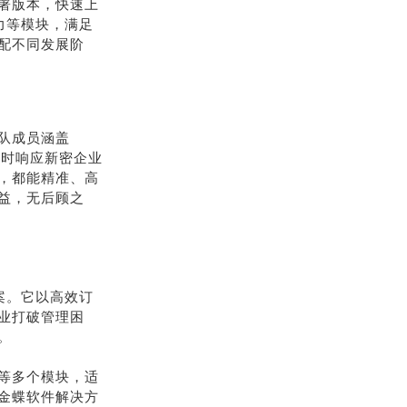
署版本，快速上
力等模块，满足
配不同发展阶
队成员涵盖
随时响应新密企业
，都能精准、高
益，无后顾之
案。它以高效订
业打破管理困
。
等多个模块，适
金蝶软件解决方