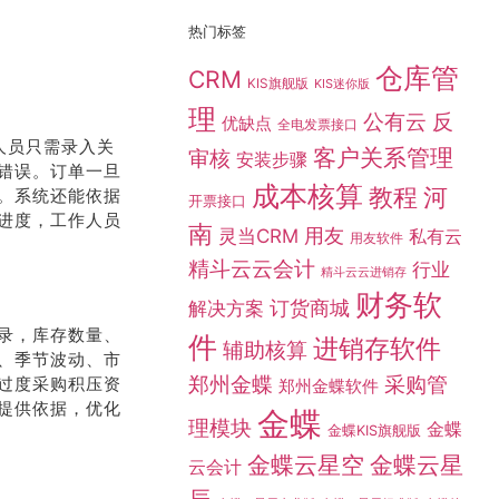
热门标签
仓库管
CRM
KIS旗舰版
KIS迷你版
理
公有云
反
优缺点
全电发票接口
人员只需录入关
客户关系管理
审核
安装步骤
错误。订单一旦
成本核算
教程
河
。系统还能依据
开票接口
进度，工作人员
南
灵当CRM
用友
私有云
用友软件
精斗云云会计
行业
精斗云云进销存
财务软
订货商城
解决方案
录，库存数量、
件
进销存软件
辅助核算
、季节波动、市
采购管
郑州金蝶
过度采购积压资
郑州金蝶软件
提供依据，优化
金蝶
理模块
金蝶
金蝶KIS旗舰版
金蝶云星空
金蝶云星
云会计