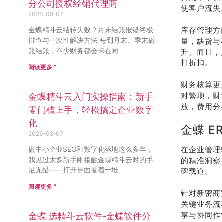
分公司授权经销代理商
使客户流失
2026-08-07
金蝶精斗云结转失败？月末结账报错终极
库存管理方
排查与一次性解决方法 每到月末、季末做
量，缺货与
账结账，不少财务都会卡在同
升。而且，
打折扣。
阅读更多 ”
财务核算更
对繁琐，财
金蝶精斗云入门实操指南：新手
放，费用分
零门槛上手，轻松搞定企业数字
化
金蝶 E
2026-08-07
做中小企业SEO和数字化落地这么多年，
在企业管理
我见过太多新手刚接触金蝶精斗云时的手
的精准洞察
足无措——打开界面看着一堆
碑载道。
阅读更多 ”
针对新密商
关键业务流
享与协同作
金蝶 选精斗云软件-金蝶软件分