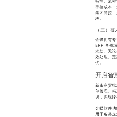
特性、流程
手控成本；
集团管控、
段。
（三）技
金蝶拥有专
ERP 各
求助。无论
效处理。定
忧。
开启智
新密商贸批
单管理、精
境，实现降
金蝶软件功
用于各类企