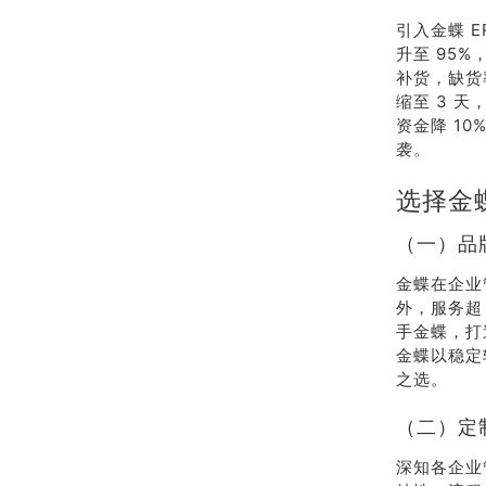
引入金蝶 
升至 95
补货，缺货
缩至 3 
资金降 1
袭。
选择金
（一）品
金蝶在企业
外，服务超
手金蝶，打
金蝶以稳定
之选。
（二）定
深知各企业