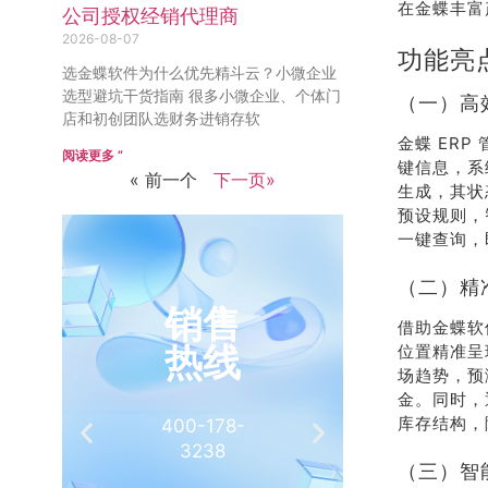
在金蝶丰富
公司授权经销代理商
2026-08-07
功能亮
选金蝶软件为什么优先精斗云？小微企业
选型避坑干货指南 很多小微企业、个体门
（一）高
店和初创团队选财务进销存软
金蝶 ER
阅读更多 ”
键信息，系
« 前一个
下一页»
生成，其状
预设规则，
一键查询，
（二）精
销售
推
借助金蝶软
热线
有
位置精准呈
场趋势，预
金。同时，
库存结构，
400-178-
介绍客
3238
相
（三）智