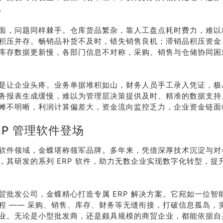
。
面，问题同样棘手。仓库货品繁杂，靠人工盘点耗时费力，难以
积压并存。畅销品补货不及时，错失销售良机；滞销品积压资金
库存数据更新慢，各部门信息不对称，采购、销售与仓储协同困
是让企业头疼。业务单据堆积如山，财务人员手工录入凭证，极
务报表生成缓慢，难以为管理层决策提供及时、精准的数据支持
摊不明晰，利润计算偏差大，资金流向监控乏力，企业资金链面
RP 管理软件登场
软件领域，金蝶堪称领军品牌。多年来，凭借深厚技术沉淀与对
，其研发的系列 ERP 软件，助力无数企业实现数字化转型，提
贸批发公司，金蝶精心打造专属 ERP 解决方案。它宛如一位智
程 —— 采购、销售、库存、财务等无缝衔接，打破信息孤岛，
业。无论是小型批发商，还是颇具规模的商贸企业，都能依据自