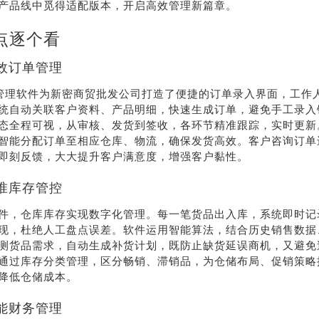
产品线中觅得适配版本，开启高效管理新篇章。
点逐个看
效订单管理
P 管理软件为新密商贸批发公司打造了便捷的订单录入界面，工作
统自动关联客户资料、产品明细，快速生成订单，避免手工录入
态全程可视，从审核、发货到签收，各环节精准跟踪，实时更新
智能分配订单至相应仓库、物流，确保发货高效。客户咨询订单
即刻反馈，大大提升客户满意度，增强客户黏性。
准库存管控
荐
销售
件，仓库库存实现数字化管理。每一笔货品出入库，系统即时记
礼
热线
现，杜绝人工盘点误差。软件运用智能算法，结合历史销售数据
测货品需求，自动生成补货计划，既防止缺货延误商机，又避免
通过库存分类管理，区分畅销、滞销品，为仓储布局、促销策略
降低仓储成本。
户豪礼
400-178-
送
3238
能财务管理