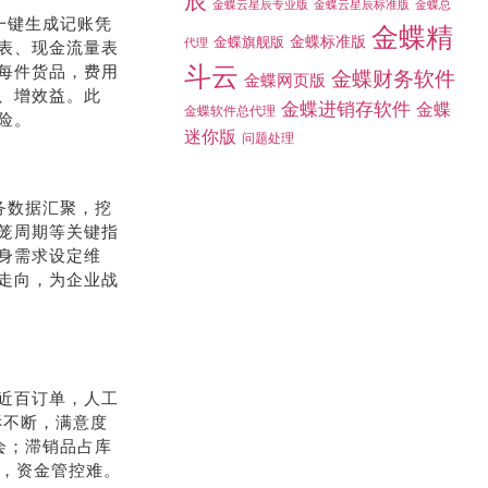
辰
金蝶总
金蝶云星辰专业版
金蝶云星辰标准版
一键生成记账凭
金蝶精
金蝶标准版
金蝶旗舰版
代理
表、现金流量表
斗云
每件货品，费用
金蝶财务软件
金蝶网页版
、增效益。此
金蝶进销存软件
金蝶
金蝶软件总代理
险。
迷你版
问题处理
务数据汇聚，挖
笼周期等关键指
身需求设定维
走向，为企业战
近百订单，人工
诉不断，满意度
会；滞销品占库
%，资金管控难。