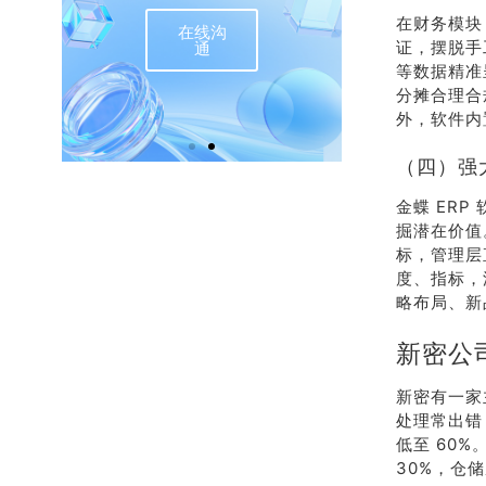
在财务模块
在线沟
联
证，摆脱手
通
等数据精准
分摊合理合
外，软件内
（四）强
金蝶 ER
掘潜在价值
标，管理层
度、指标，
略布局、新
新密公
新密有一家
处理常出错
低至 60
30%，仓