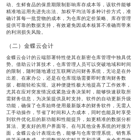
动、生鲜食品的保质期限制影响库存成本等，该软件能够
精准地运用先进先出法、加权平均法等多种计价方式，准
确计算每一批货物的成本，为仓库的定价策略、库存管理
提供可靠的数据支持，有效避免因成本核算不准确而带来
的利润损失风险。
（二）金蝶云会计
金蝶云会计的云端部署特性使其在新密仓库管理中独具优
势。借助云计算技术，仓库管理人员可以突破地域和时间
的限制，随时随地通过互联网访问财务系统，无论是在外
出差、在家办公，还是在仓库现场需要即时查询财务数
据，都能轻松实现。这种便捷性极大地提高了工作效率，
尤其在应对突发情况或紧急业务决策时，能够快速获取所
需财务信息，为决策提供及时支持。软件的自动更新升级
功能，确保了仓库始终使用最新版本的财务软件，无需人
工手动操作，节省了时间和人力成本，同时也能及时享受
到软件优化后的新功能和性能提升，如更精准的数据分析
算法、更友好的用户界面等。在与其他业务系统的对接方
面，金蝶云会计表现出色，能够与仓库管理系统、销售系
统等无缝集成，实现数据的实时共享和流通。当仓库货物