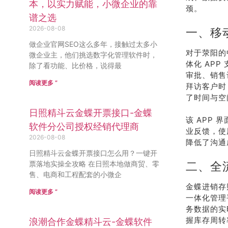
本，以实力赋能，小微企业的靠
颈。
谱之选
2026-08-08
一、移
做企业官网SEO这么多年，接触过太多小
对于荥阳的
微企业主，他们挑选数字化管理软件时，
体化 AP
除了看功能、比价格，说得最
审批、销售
阅读更多 ”
拜访客户时
了时间与空
日照精斗云金蝶开票接口-金蝶
该 APP
软件分公司授权经销代理商
业反馈，使
2026-08-08
降低了沟通
日照精斗云金蝶开票接口怎么用？一键开
票落地实操全攻略 在日照本地做商贸、零
二、全
售、电商和工程配套的小微企
金蝶进销存
阅读更多 ”
一体化管理
务数据的实
握库存周转
浪潮合作金蝶精斗云-金蝶软件