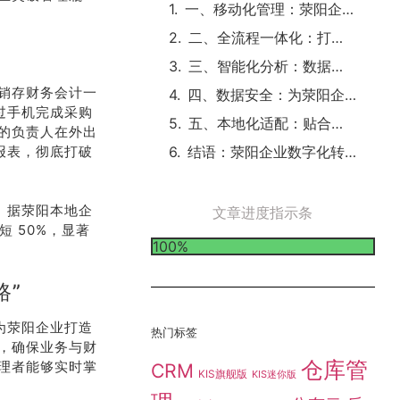
一、移动化管理：荥阳企业的 “掌上管理中枢”
二、全流程一体化：打通荥阳企业的 “业财融合通路”
三、智能化分析：数据驱动荥阳企业的 “精准决策”
销存财务会计一
四、数据安全：为荥阳企业筑牢 “数字化防护墙”
过手机完成采购
五、本地化适配：贴合荥阳企业的 “个性化需求”
的负责人在外出
报表，彻底打破
结语：荥阳企业数字化转型的 “核心引擎”
。据荥阳本地企
文章进度指示条
短 50%，显著
100%
路”
为荥阳企业打造
热门标签
，确保业务与财
仓库管
理者能够实时掌
CRM
KIS旗舰版
KIS迷你版