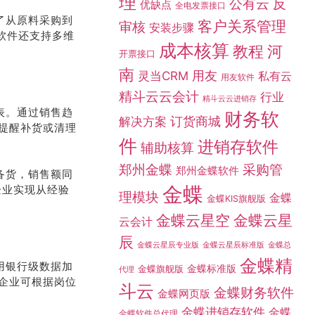
理
公有云
反
优缺点
全电发票接口
了从原料采购到
客户关系管理
审核
安装步骤
。软件还支持多维
成本核算
教程
河
开票接口
南
灵当CRM
用友
私有云
用友软件
精斗云云会计
行业
精斗云云进销存
表。通过销售趋
财务软
订货商城
解决方案
提醒补货或清理
件
进销存软件
辅助核算
采购管
郑州金蝶
郑州金蝶软件
备货，销售额同
金蝶
企业实现从经验
理模块
金蝶
金蝶KIS旗舰版
金蝶云星空
金蝶云星
云会计
辰
金蝶总
金蝶云星辰专业版
金蝶云星辰标准版
金蝶精
用银行级数据加
金蝶标准版
金蝶旗舰版
代理
企业可根据岗位
斗云
金蝶财务软件
金蝶网页版
金蝶进销存软件
金蝶
金蝶软件总代理