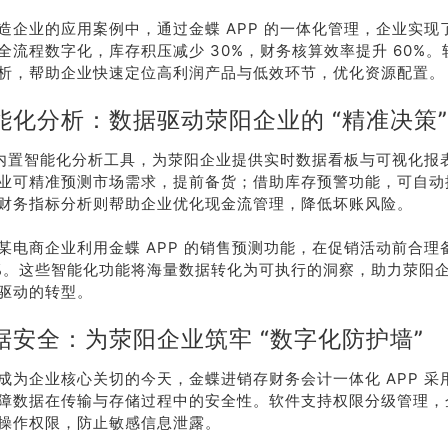
造企业的应用案例中，通过金蝶 APP 的一体化管理，企业实现
全流程数字化，库存积压减少 30%，财务核算效率提升 60%
析，帮助企业快速定位高利润产品与低效环节，优化资源配置。
能化分析：数据驱动荥阳企业的 “精准决策”
P 内置智能化分析工具，为荥阳企业提供实时数据看板与可视化报
业可精准预测市场需求，提前备货；借助库存预警功能，可自动
财务指标分析则帮助企业优化现金流管理，降低坏账风险。
某电商企业利用金蝶 APP 的销售预测功能，在促销活动前合理
0%。这些智能化功能将海量数据转化为可执行的洞察，助力荥阳
荐
销售
驱动的转型。
礼
热线
据安全：为荥阳企业筑牢 “数字化防护墙”
成为企业核心关切的今天，金蝶进销存财务会计一体化 APP 采
户豪礼
400-178-
障数据在传输与存储过程中的安全性。软件支持权限分级管理，
送
3238
操作权限，防止敏感信息泄露。