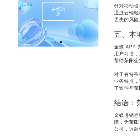
针对移动设
在线沟
联
通过云端轻
通
丢失的风险
五、本
金蝶 AP
用户习惯，
帮助荥阳企
对于有特殊
业务特点，
了软件与荥
结语：
金蝶进销存
障，为荥阳
公司，这款