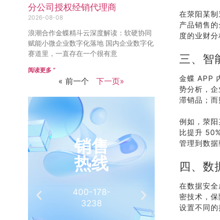
分公司授权经销代理商
在荥阳某制
2026-08-08
产品销售的
浪潮合作金蝶精斗云深度解读：软硬协同
度的业财分
赋能小微企业数字化落地 国内企业数字化
赛道里，一直存在一个很有意
三、智
阅读更多 ”
金蝶 AP
« 前一个
下一页»
势分析，企
滞销品；而
例如，荥阳
比提升 5
销售
推
管理到数据
热线
有
四、数
在数据安全
400-178-
介绍客
密技术，保
3238
相
设置不同的