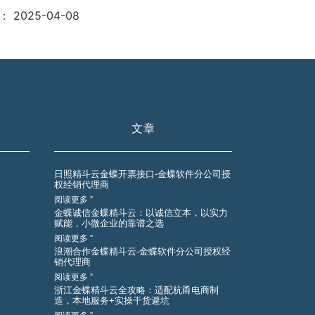
：
2025-04-08
文章
日照精斗云金蝶开票接口-金蝶软件分公司授
权经销代理商
阅读更多 ”
金蝶诚信金蝶精斗云：以诚信立本，以实力
赋能，小微企业的靠谱之选
阅读更多 ”
浪潮合作金蝶精斗云-金蝶软件分公司授权经
销代理商
阅读更多 ”
浙江金蝶精斗云全攻略：适配杭甬电商制
造，本地服务+实操干货避坑