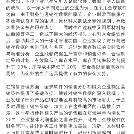
在荥阳，不少企业已率先引入金蝶软件，收获了令人瞩目
的成果 。以一家从事制造业的企业为例，在采用金蝶软件
之前，由于财务与进销存数据的脱节，企业时常面临库存
积压与缺货并存的困境。原材料采购缺乏精准规划，导致
大量资金被占用在库存上，同时生产过程中又因原材料短
缺而频繁停工，造成了巨大的经济损失。在引入金蝶软件
后，借助其强大的一体化管理功能，企业实现了财务与进
销存数据的实时同步与共享。通过对库存数据的实时监控
与精准分析，企业能够依据生产需求和销售订单，合理制
定采购计划，有效降低了库存水平。库存周转率较之前提
升了 30%，库存成本降低了 20%，资金得以更加高效地
周转，为企业的生产运营提供了有力的资金支持。
在销售管理方面，金蝶软件的销售分析功能为企业制定营
销策略提供了关键依据。通过对销售数据的深入挖掘，企
业发现了部分产品在特定地区具有较高的市场潜力，于是
及时调整了销售策略，加大了在这些地区的市场推广力
度。这一举措使得相关产品的销售额在短短半年内增长了
25%，企业整体利润也随之显著提升。此外，金蝶软件的
财务管理功能让财务工作变得更加高效、准确。以往财务
人员每月需花费大量时间进行手工记账和报表编制，且容