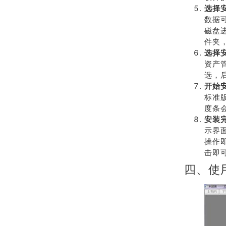
选择
数据
磁盘
件夹，
选择
资产
选，
开始
标准
度条
安装
示界
操作
击即
四、使