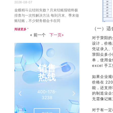
2026-08-07
金蝶精斗云结转失败？月末结账报错终极
排查与一次性解决方法 每到月末、季末做
账结账，不少财务都会卡在同
（一）适
阅读更多 ”
« 前一个
下一页»
对于荥阳的
设计，价格
凭证录入、
荥阳众多小
单，使用金
excel 手
如果企业规
价格在 2
能，还支持
的制造业企
无需像记账
对于有一定