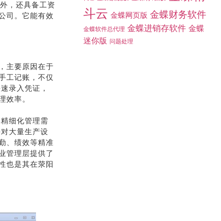
金蝶精
金蝶标准版
金蝶旗舰版
代理
能外，还具备工资
公司。它能有效
斗云
金蝶财务软件
金蝶网页版
金蝶进销存软件
金蝶
金蝶软件总代理
迷你版
问题处理
，主要原因在于
手工记账，不仅
快速录入凭证，
理效率。
其精细化管理需
块对大量生产设
勤、绩效等精准
业管理层提供了
性也是其在荥阳