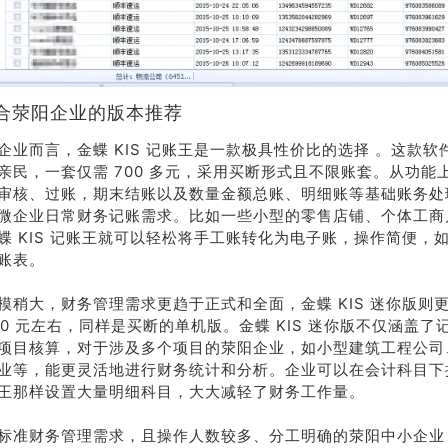
合荥阳企业的版本推荐
企业而言，金蝶 KIS 记账王是一款极具性价比的选择 。这款软
亲民，一套仅需 700 多元，采用买断形式且不限账套。从功能
审核、过账，期末结账以及数量金额总账、明细账等基础账务处
微企业日常财务记账需求。比如一些小型的零售店铺、个体工商
蝶 KIS 记账王就可以轻松将手工账转化为电子账，操作简便，
工账表。
模稍大，财务管理需求更趋于正式和全面，金蝶 KIS 迷你版则
200 元左右，同样是买断的单机版。金蝶 KIS 迷你版不仅涵盖
项目核算，对于涉及多个项目的荥阳企业，如小型建筑工程公司
业等，能更灵活地进行财务统计和分析。企业可以在会计科目下
王那样设置大量明细科目，大大减轻了财务工作量。
标准财务管理需求，且操作人数较多、分工明确的荥阳中小企业，金