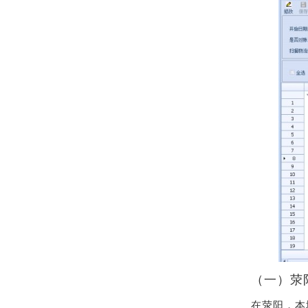
（一）荥
在荥阳，本