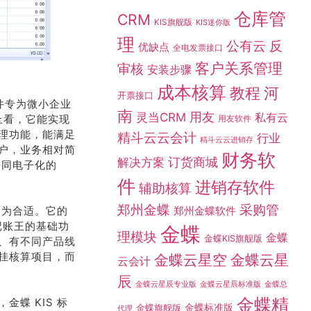
仓库管
CRM
KIS旗舰版
KIS迷你版
理
公有云
反
优缺点
全电发票接口
客户关系管理
审核
安装步骤
成本核算
教程
河
开票接口
件专为微小企业
上看，它能实现
南
灵当CRM
用友
私有云
用友软件
理功能，能满足
精斗云云会计
行业
精斗云云进销存
户，业务相对简
财务软
如同电子化的
订货商城
解决方案
件
进销存软件
辅助核算
更为合适。它的
采购管
郑州金蝶
郑州金蝶软件
了记账王的基础功
金蝶
、有不同产品线
理模块
金蝶
金蝶KIS旗舰版
挂核算项目，而
金蝶云星空
金蝶云星
云会计
辰
金蝶总
金蝶云星辰专业版
金蝶云星辰标准版
蝶 KIS 标