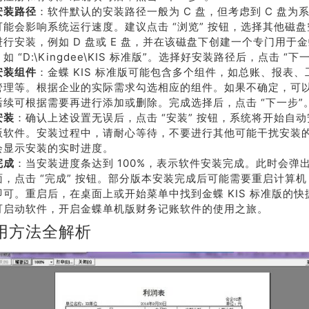
安装路径
：软件默认的安装路径一般为 C 盘，但考虑到 C 盘为
可能会影响系统运行速度。建议点击 “浏览” 按钮，选择其他磁
进行安装，例如 D 盘或 E 盘，并在该磁盘下创建一个专门用于
如 “D:\Kingdee\KIS 标准版”。选择好安装路径后，点击 “下
安装组件
：金蝶 KIS 标准版可能包含多个组件，如总账、报表
管理等。根据企业的实际需求勾选相应的组件。如果不确定，可
后续可根据需要再进行添加或删除。完成选择后，点击 “下一步”
安装
：确认上述设置无误后，点击 “安装” 按钮，系统将开始自动安
版软件。安装过程中，请耐心等待，不要进行其他可能干扰安装
会显示安装的实时进度。
完成
：当安装进度条达到 100%，表示软件安装完成。此时会弹
面，点击 “完成” 按钮。部分版本安装完成后可能需要重启计算
即可。重启后，在桌面上或开始菜单中找到金蝶 KIS 标准版的
可启动软件，开启金蝶单机版财务记账软件的使用之旅。
用方法全解析