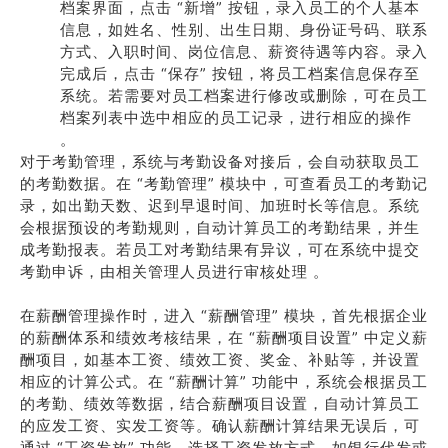
档案界面，点击 “新增” 按钮，录入员工的个人基本
信息，如姓名、性别、出生日期、身份证号码、联系
方式、入职时间、岗位信息、薪资待遇等内容。录入
完成后，点击 “保存” 按钮，将员工档案信息保存至
系统。若需要对员工档案进行修改或删除，可在员工
档案列表中选中相应的员工记录，进行相应的操作
。
对于考勤管理，系统与考勤设备对接后，会自动获取员工
的考勤数据。在 “考勤管理” 模块中，可查看员工的考勤记
录，如出勤天数、迟到早退时间、加班时长等信息。系统
会根据预设的考勤规则，自动计算员工的考勤结果，并生
成考勤报表。若员工对考勤结果有异议，可在系统中提交
考勤申诉，由相关管理人员进行审核处理 。
在薪酬管理操作时，进入 “薪酬管理” 模块，首先根据企业
的薪酬体系和绩效考核结果，在 “薪酬项目设置” 中定义薪
酬项目，如基本工资、绩效工资、奖金、补贴等，并设置
相应的计算公式。在 “薪酬计算” 功能中，系统会根据员工
的考勤、绩效等数据，结合薪酬项目设置，自动计算员工
的应发工资、实发工资等。确认薪酬计算结果无误后，可
通过 “工资发放” 功能，选择工资发放方式，如银行代发或