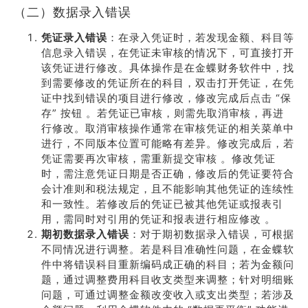
（二）数据录入错误
凭证录入错误
：在录入凭证时，若发现金额、科目等
信息录入错误，在凭证未审核的情况下，可直接打开
该凭证进行修改。具体操作是在金蝶财务软件中，找
到需要修改的凭证所在的科目，双击打开凭证，在凭
证中找到错误的项目进行修改，修改完成后点击 “保
存” 按钮 。若凭证已审核，则需先取消审核，再进
行修改。取消审核操作通常在审核凭证的相关菜单中
进行，不同版本位置可能略有差异。修改完成后，若
凭证需要再次审核，需重新提交审核 。修改凭证
时，需注意凭证日期是否正确，修改后的凭证要符合
会计准则和税法规定，且不能影响其他凭证的连续性
和一致性。若修改后的凭证已被其他凭证或报表引
用，需同时对引用的凭证和报表进行相应修改 。
期初数据录入错误
：对于期初数据录入错误，可根据
不同情况进行调整。若是科目准确性问题，在金蝶软
件中将错误科目重新编码成正确的科目；若为金额问
题，通过调整费用科目收支类型来调整；针对明细账
问题，可通过调整金额改变收入或支出类型；若涉及