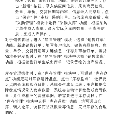
模块，选择 “采购订单” 功能。在采购订单界面，点
击 “新增” 按钮，录入供应商信息、采购商品信息、
数量、单价、交货日期等内容。信息录入完毕后，点
击 “保存” 并 “审核” 采购订单。当供应商发货后，在
“采购管理” 模块中选择 “采购入库” 功能，根据采购
订单生成入库单，录入实际入库的数量、仓库等信
息，完成入库操作 。
对于销售管理，进入 “销售管理” 模块，选择 “销售订单”
功能。新建销售订单，填写客户信息、销售商品信息、数
量、单价、交货日期等关键信息，保存并审核订单。当货
物准备好发货时，在 “销售管理” 模块中选择 “销售出库”
功能，根据销售订单生成出库单，记录货物的出库情况 。
库存管理操作时，在 “库存管理” 模块中，可通过 “库存盘
点” 功能定期对库存进行盘点。点击 “库存盘点”，选择要
盘点的仓库和盘点日期，系统会生成盘点表，用户根据实
际盘点情况录入盘点数量，系统会自动计算盘盈或盘亏数
量，并生成相应的调整单据。若需要进行库存调拨，在
“库存管理” 模块中选择 “库存调拨” 功能，填写调出仓
库、调入仓库、调拨商品及数量等信息，完成库存的合理
调配 。