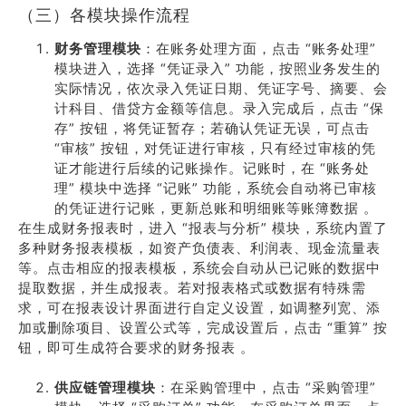
（三）各模块操作流程
财务管理模块
：在账务处理方面，点击 “账务处理”
模块进入，选择 “凭证录入” 功能，按照业务发生的
实际情况，依次录入凭证日期、凭证字号、摘要、会
计科目、借贷方金额等信息。录入完成后，点击 “保
存” 按钮，将凭证暂存；若确认凭证无误，可点击
“审核” 按钮，对凭证进行审核，只有经过审核的凭
证才能进行后续的记账操作。记账时，在 “账务处
理” 模块中选择 “记账” 功能，系统会自动将已审核
的凭证进行记账，更新总账和明细账等账簿数据 。
在生成财务报表时，进入 “报表与分析” 模块，系统内置了
多种财务报表模板，如资产负债表、利润表、现金流量表
等。点击相应的报表模板，系统会自动从已记账的数据中
提取数据，并生成报表。若对报表格式或数据有特殊需
求，可在报表设计界面进行自定义设置，如调整列宽、添
加或删除项目、设置公式等，完成设置后，点击 “重算” 按
钮，即可生成符合要求的财务报表 。
供应链管理模块
：在采购管理中，点击 “采购管理”