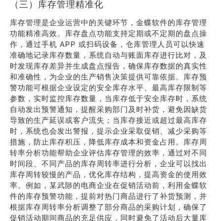
（三）库存管理精准化
库存管理是企业运营中的关键环节，金蝶软件的库存管理
功能精准高效。库存盘点功能支持定期或不定期的盘点操
作，通过手机 APP 或扫码设备，仓库管理人员可以快速
准确地记录库存数量，系统自动与账面库存进行比对，及
时发现库存差异并生成盘点报告，确保库存数据的真实性
和准确性，为企业的生产销售决策提供可靠依据。库存预
警功能可根据企业设定的安全库存水平、最高库存限制等
参数，实时监控库存数量，当库存低于安全库存时，系统
自动发出预警通知，提醒采购部门及时补货，避免因缺货
导致的生产延误或客户流失；当库存接近或超过最高库存
时，系统也会发出警报，提示企业采取促销、减少采购等
措施，防止库存积压，降低库存成本和资金占用。库存周
转率分析功能帮助企业评估库存管理的效率，通过对不同
时间段、不同产品的库存周转率进行分析，企业可以找出
库存周转较慢的产品，优化库存结构，提高资金的使用效
率。例如，某武陟的电商企业在促销活动前，利用金蝶软
件的库存预警功能，提前对热门商品进行了补货预测，并
根据库存周转率分析调整了部分商品的采购计划，确保了
促销活动期间商品的充足供应，同时避免了活动后大量库