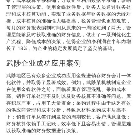
错，成本核算不够精确，导致企业利润数据不准确，影响
了管理层的决策。使用金蝶软件后，财务人员通过账务处
理和成本核算功能，实现了业务数据与财务数据的无缝对
接，成本核算的准确性大幅提高，税务管理也更加规范，
每月的财务报表编制时间从原来的一周缩短到了两天，管
理层能够及时获取准确的财务信息，做出了一系列优化生
产流程、降低成本的决策，使得企业的净利润在半年内增
长了 18%，为企业的稳定发展奠定了坚实的基础。
武陟企业成功应用案例
武陟地区已有众多企业成功应用金蝶进销存财务会计一体
化软件，并取得了显著成效。例如，武陟某机械制造企业
在使用金蝶软件之前，面临着库存管理混乱、采购成本
高、销售订单处理不及时以及财务核算不准确等问题。库
存积压严重，占用了大量资金；采购过程中由于缺乏有效
的供应商管理和成本分析，导致原材料采购成本居高不
下；销售订单从签订到发货的周期较长，客户满意度低；
财务核算依赖手工记账，效率低下且容易出错，管理层难
以获取准确的财务数据进行决策。