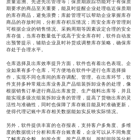
质量追溯、先进先出管理等；保质期跟踪功能对于有保质
期要求的商品至关重要，能及时提醒企业处理临近保质期
的库存商品，避免浪费；库龄管理可以帮助企业掌握库存
商品的存放时间，分析库存积压情况；而安全库存管理则
可根据企业的销售情况、采购周期等因素设定合理的安全
库存值，当库存数量低于或高于安全库存时，软件自动发
出预警提示，辅助企业及时补货或调整库存策略，确保库
存处于合理水平。
仓库选择及出库效率提升方面，软件也有着出色表现。企
业如果有多个仓库，可方便地在软件中进行仓库选择操
作，实现不同仓库间的库存调配、管理。在出库环节，软
件支持多种常规出库业务及产品组装拆卸业务的处理，像
根据销售订单进行商品出库发货、生产领料出库等，并且
能实现多级次组装拆卸业务的管理，提高了货物出库的灵
活性与准确性，同时也保障了库存账目能及时准确更新，
使得代理记账中库存相关数据能如实反映实际情况。
另外，软件提供丰富的仓存报表，支持客户多角度、多维
度的数据统计分析和库存台账查看，企业可以从不同角度
了解库存全貌，如按仓库、按产品类别、按时间段等分析