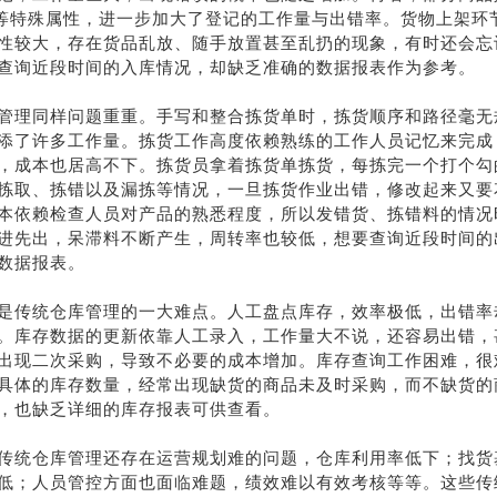
码等特殊属性，进一步加大了登记的工作量与出错率。货物上架环
性较大，存在货品乱放、随手放置甚至乱扔的现象，有时还会忘
查询近段时间的入库情况，却缺乏准确的数据报表作为参考。
管理同样问题重重。手写和整合拣货单时，拣货顺序和路径毫无
添了许多工作量。拣货工作高度依赖熟练的工作人员记忆来完成
，成本也居高不下。拣货员拿着拣货单拣货，每拣完一个打个勾
拣取、拣错以及漏拣等情况，一旦拣货作业出错，修改起来又要
本依赖检查人员对产品的熟悉程度，所以发错货、拣错料的情况
进先出，呆滞料不断产生，周转率也较低，想要查询近段时间的
数据报表。
是传统仓库管理的一大难点。人工盘点库存，效率极低，出错率
。库存数据的更新依靠人工录入，工作量大不说，还容易出错，
出现二次采购，导致不必要的成本增加。库存查询工作困难，很
具体的库存数量，经常出现缺货的商品未及时采购，而不缺货的
，也缺乏详细的库存报表可供查看。
传统仓库管理还存在运营规划难的问题，仓库利用率低下；找货
低；人员管控方面也面临难题，绩效难以有效考核等等。这些传