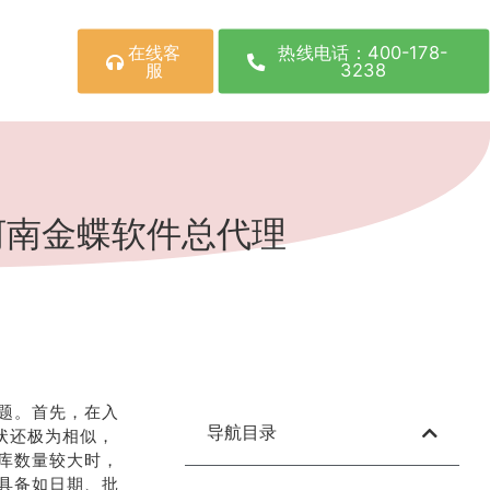
在线客
热线电话：400-178-
服
3238
河南金蝶软件总代理
题。首先，在入
导航目录
状还极为相似，
库数量较大时，
具备如日期、批