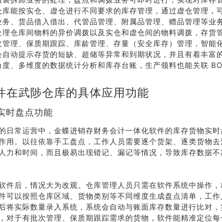
仓库能按实仓、虚仓进行不同要求的库存管理，通过虚仓管理，
业务、货品借入借出、代管品管理、附属品管理、赠品管理等业
处理仓库间物料的异价调拨以及实仓和虚仓间的物料调拨，存货
次管理、保质期跟踪、库龄管理、存量（安全库存）管理，智能
会自动提示存货的短缺、超储等异常和到期状况，并且有着丰富
角度、多维度的数据统计分析和库存台账，生产领料也能关联 BO
。
件在武陟仓库的具体应用功能
实时盘点功能
的日常运营中，金蝶进销存财务会计一体化软件的库存货物实时
作用。以往依靠手工盘点，工作人员需要逐个货架、逐类货物去
人力和时间，而且极易出现错记、漏记等情况，导致库存数据不
软件后，情况大为改观。仓库管理人员只需在软件系统中操作，
件可以按照仓库区域、货物类别等不同维度生成盘点清单，工作
后将实际数量录入系统，系统会自动与账面库存数量进行比对，
，对于有批次管理、保质期跟踪需求的货物，软件能精准定位每