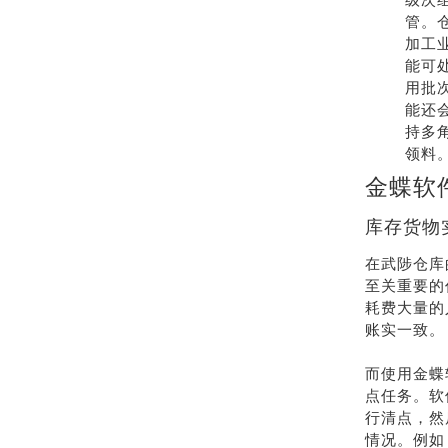
管。
加工
能可
用批
能还
持多
领料
金蝶软
库存货物
在武陟仓库
至关重要的
耗费大量的
账实一致。
而使用金蝶
点任务。软
行清点，然
情况。例如