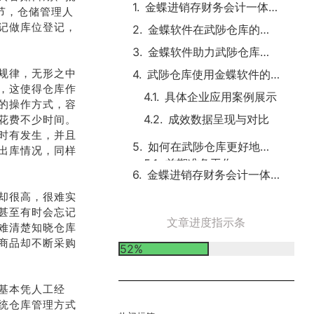
金蝶进销存财务会计一体化软件概述
节，仓储管理人
记做库位登记，
金蝶软件在武陟仓库的具体应用功能
金蝶软件助力武陟仓库管理的优势体现
规律，无形之中
武陟仓库使用金蝶软件的实际案例与成效
，这使得仓库作
具体企业应用案例展示
的操作方式，容
成效数据呈现与对比
花费不少时间。
时有发生，并且
如何在武陟仓库更好地启用金蝶软件
出库情况，同样
金蝶进销存财务会计一体化软件的未来展望
却很高，很难实
甚至有时会忘记
文章进度指示条
难清楚知晓仓库
商品却不断采购
52%
基本凭人工经
统仓库管理方式
热门标签