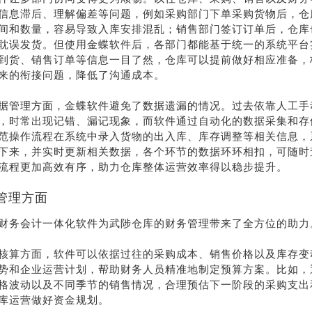
信息滞后、理解偏差等问题，例如采购部门下单采购货物后，仓
间和数量，容易导致入库安排混乱；销售部门签订订单后，仓库
耽误发货。但使用金蝶软件后，各部门都能基于统一的系统平台
到货、销售订单等信息一目了然，仓库可以提前做好相应准备，
来的衔接问题，降低了沟通成本。
据管理方面，金蝶软件避免了数据遗漏的情况。过去依靠人工手
，时常出现记错、漏记现象，而软件通过自动化的数据采集和存
范操作流程在系统中录入货物的出入库、库存调整等相关信息，
下来，并实时更新相关数据，各个环节的数据环环相扣，可随时
流程更加高效有序，助力仓库整体运营效率得以稳步提升。
管理方面
财务会计一体化软件为武陟仓库的财务管理带来了全方位的助力
核算方面，软件可以依据过往的采购成本、销售价格以及库存变
势和企业运营计划，帮助财务人员精准地制定预算方案。比如，
格波动以及不同季节的销售情况，合理预估下一阶段的采购支出
库运营做好资金规划。