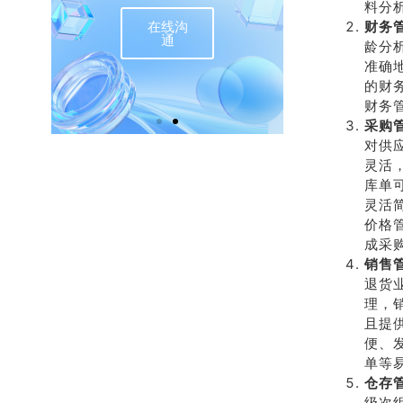
料分
在线沟
财务
联
通
龄分
准确
的财
财务
采购
对供
灵活
库单
灵活
价格
成采购
销售
退货
理，
且提
便、
单等
仓存
级次