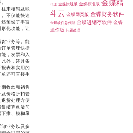
金蝶精
金蝶标准版
策。
金蝶旗舰版
代理
，往来核销及账
斗云
金蝶财务软件
金蝶网页版
》。不仅能快速
金蝶进销存软件
金蝶
金蝶软件总代理
，还预设了丰富
迷你版
图形化功能，让
问题处理
退货业务等。能
购订单管理快捷
功能，发票和入
。此外，还具备
析报表和实用的
订单还可直接生
分期收款和销售
析及价格折扣管
及退货处理方便
销售结算灵活简
据下推、模糊录
拆卸业务以及多
管理全过程的监