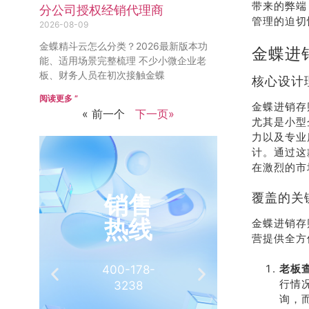
带来的弊端
分公司授权经销代理商
管理的迫切
2026-08-09
金蝶精斗云怎么分类？2026最新版本功
金蝶进
能、适用场景完整梳理 不少小微企业老
板、财务人员在初次接触金蝶
核心设计
阅读更多 ”
金蝶进销存
« 前一个
下一页»
尤其是小型
力以及专业
计。通过这
在激烈的市
销售
覆盖的关
推
热线
有
金蝶进销存
营提供全方
老板
400-178-
介绍客
行情
3238
相
询，