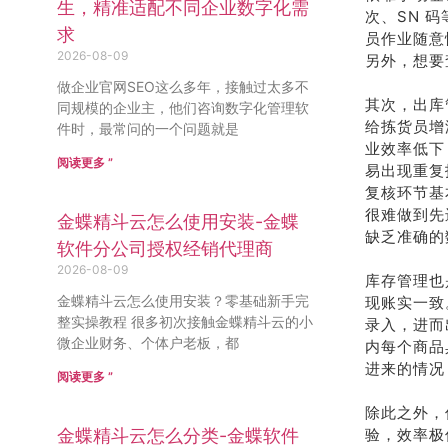
生，精准适配不同企业数字化需
次、SN 
求
员作业随意
2026-08-09
另外，想要
做企业官网SEO这么多年，接触过太多不
其次，出库
同规模的企业主，他们咨询数字化管理软
给拣货员增
件时，最常问的一个问题就是
业效率低下
阅读更多 ”
易出现重复
复核环节基
很难做到先
金蝶精斗云怎么使用安装-金蝶
缺乏准确的
软件分公司授权经销代理商
2026-08-09
库存管理也
金蝶精斗云怎么使用安装？零基础新手完
现账实一致
整实操教程 很多初次接触金蝶精斗云的小
录入，进而
微企业财务、个体户老板，都
内每个商品
进来的情况
阅读更多 ”
除此之外，
金蝶精斗云怎么分类-金蝶软件
验，效率极