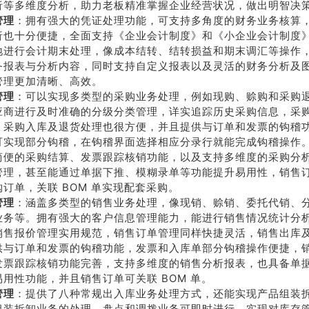
析等多维度分析，助力老板精准掌握企业经营状况，做出明智决
管理
系我
：拥有强大的凭证处理功能，可支持多角度的财务业务核算
在线沟
们
通
析也十分便捷，全面支持《企业会计制度》和《小企业会计制度
地进行会计期末处理，像成本结转、结转损益和期末调汇等操作
务报表与分析内容，同时支持自定义报表以及灵活的财务分析及
管理更加清晰、高效。
管理
：可以实现多类型的采购业务处理，例如现购、赊购和采购
应商进行及时准确的分级分类管理，详实追踪历史采购信息，采
，采购入库及退货处理也很方便，并且提供与订单和发票的钩稽
可实现部分钩稽，在钩稽界面选择相应分录行就能完成钩稽操作
简便的采购结算、发票跟踪核销功能，以及支持多维度的采购分
管理，甚至能通过单据下推、模糊录单等功能提升易用性，销售
订单，关联 BOM 单实现配套采购。
管理
：涵盖多类型的销售业务处理，像现销、赊销、委托代销、
业务等。拥有强大的客户信息管理能力，能进行销售情况统计分
销售报价管理实用规范，销售订单管理同样快捷灵活，销售出库
供与订单和发票的钩稽功能，发票和入库单部分钩稽操作便捷，
发票跟踪核销功能完善，支持多维度的销售分析报表，也具备单
易用性功能，并且销售订单可关联 BOM 单。
管理
：提供了八种常规出入库业务处理方式，还能实现产品组装
组装拆卸业务的处理，盘点和调拨业务可即时进行，实现对库存