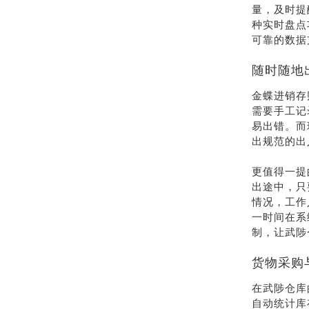
量，及时提
种实时盘点
可靠的数据
随时随地
金蝶进销存
需要手工记
易出错。而
出规范的出
更值得一提
出途中，只
情况，工作
一时间在系
制，让武陟
货物采购
在武陟仓库
自动统计库