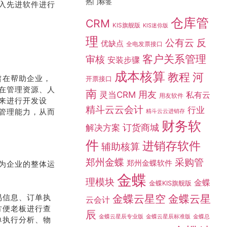
入先进软件进行
仓库管
CRM
KIS旗舰版
KIS迷你版
理
公有云
反
优缺点
全电发票接口
客户关系管理
审核
安装步骤
成本核算
教程
河
开票接口
旨在帮助企业，
南
在管理资源、人
灵当CRM
用友
私有云
用友软件
来进行开发设
精斗云云会计
行业
精斗云云进销存
管理能力，从而
财务软
订货商城
解决方案
件
进销存软件
辅助核算
采购管
郑州金蝶
郑州金蝶软件
为企业的整体运
金蝶
理模块
金蝶
金蝶KIS旗舰版
金蝶云星空
金蝶云星
云会计
易信息、订单执
方便老板进行查
辰
金蝶总
金蝶云星辰专业版
金蝶云星辰标准版
单执行分析、物