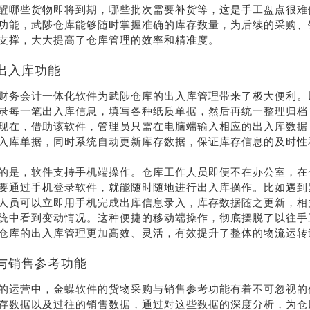
醒哪些货物即将到期，哪些批次需要补货等，这是手工盘点很难
功能，武陟仓库能够随时掌握准确的库存数量，为后续的采购、
支撑，大大提高了仓库管理的效率和精准度。
出入库功能
财务会计一体化软件为武陟仓库的出入库管理带来了极大便利。
录每一笔出入库信息，填写各种纸质单据，然后再统一整理归档
现在，借助该软件，管理员只需在电脑端输入相应的出入库数据
入库单据，同时系统自动更新库存数据，保证库存信息的及时性
的是，软件支持手机端操作。仓库工作人员即便不在办公室，在
要通过手机登录软件，就能随时随地进行出入库操作。比如遇到
人员可以立即用手机完成出库信息录入，库存数据随之更新，相
统中看到变动情况。这种便捷的移动端操作，彻底摆脱了以往手
仓库的出入库管理更加高效、灵活，有效提升了整体的物流运转
与销售参考功能
的运营中，金蝶软件的货物采购与销售参考功能有着不可忽视的
存数据以及过往的销售数据，通过对这些数据的深度分析，为仓