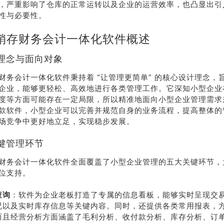
，严重影响了仓库的正常运转以及企业的运营效率，也凸显出引
性与必要性。
销存财务会计一体化软件概述
理念与面向对象
财务会计一体化软件秉持着 “让管理更简单” 的核心设计理念，
企业，能够更轻松、高效地进行各类管理工作。它深知小型企业
度等方面可能存在一定局限，所以精准地面向小型企业管理需求
款软件，小型企业可以完善并规范自身的业务流程，提高整体的
场竞争中更好地立足，实现稳步发展。
键管理环节
荐
销售
礼
热线
财务会计一体化软件全面覆盖了小型企业管理的五大关键环节，
位支持。
查询
：软件为企业老板打造了专属的信息看板，能够实时呈现交
户豪礼
400-178-
况以及实时库存信息等关键内容。同时，还提供各类常用报表，
送
3238
而且经营分析方面涵盖了毛利分析、收付款分析、库存分析、订