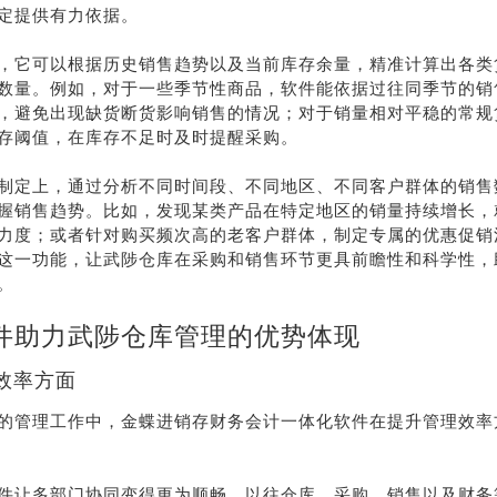
定提供有力依据。
，它可以根据历史销售趋势以及当前库存余量，精准计算出各类
数量。例如，对于一些季节性商品，软件能依据过往同季节的销
，避免出现缺货断货影响销售的情况；对于销量相对平稳的常规
存阈值，在库存不足时及时提醒采购。
制定上，通过分析不同时间段、不同地区、不同客户群体的销售
握销售趋势。比如，发现某类产品在特定地区的销量持续增长，
力度；或者针对购买频次高的老客户群体，制定专属的优惠促销
这一功能，让武陟仓库在采购和销售环节更具前瞻性和科学性，
。
件助力武陟仓库管理的优势体现
效率方面
的管理工作中，金蝶进销存财务会计一体化软件在提升管理效率
件让多部门协同变得更为顺畅。以往仓库、采购、销售以及财务