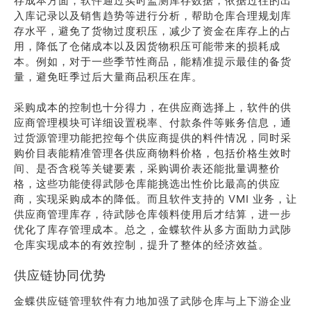
存成本方面，软件通过实时监测库存数据，依据过往的出
入库记录以及销售趋势等进行分析，帮助仓库合理规划库
存水平，避免了货物过度积压，减少了资金在库存上的占
用，降低了仓储成本以及因货物积压可能带来的损耗成
本。例如，对于一些季节性商品，能精准提示最佳的备货
量，避免旺季过后大量商品积压在库。
采购成本的控制也十分得力，在供应商选择上，软件的供
应商管理模块可详细设置税率、付款条件等账务信息，通
过货源管理功能把控每个供应商提供的料件情况，同时采
购价目表能精准管理各供应商物料价格，包括价格生效时
间、是否含税等关键要素，采购调价表还能批量调整价
格，这些功能使得武陟仓库能挑选出性价比最高的供应
商，实现采购成本的降低。而且软件支持的 VMI 业务，让
供应商管理库存，待武陟仓库领料使用后才结算，进一步
优化了库存管理成本。总之，金蝶软件从多方面助力武陟
仓库实现成本的有效控制，提升了整体的经济效益。
供应链协同优势
金蝶供应链管理软件有力地加强了武陟仓库与上下游企业