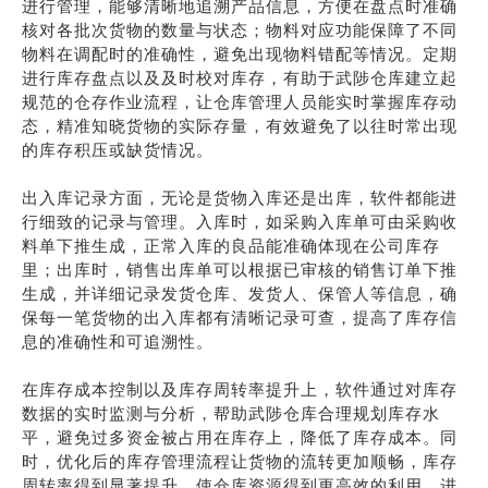
进行管理，能够清晰地追溯产品信息，方便在盘点时准确
核对各批次货物的数量与状态；物料对应功能保障了不同
物料在调配时的准确性，避免出现物料错配等情况。定期
进行库存盘点以及及时校对库存，有助于武陟仓库建立起
规范的仓存作业流程，让仓库管理人员能实时掌握库存动
态，精准知晓货物的实际存量，有效避免了以往时常出现
的库存积压或缺货情况。
出入库记录方面，无论是货物入库还是出库，软件都能进
行细致的记录与管理。入库时，如采购入库单可由采购收
料单下推生成，正常入库的良品能准确体现在公司库存
里；出库时，销售出库单可以根据已审核的销售订单下推
生成，并详细记录发货仓库、发货人、保管人等信息，确
保每一笔货物的出入库都有清晰记录可查，提高了库存信
息的准确性和可追溯性。
在库存成本控制以及库存周转率提升上，软件通过对库存
数据的实时监测与分析，帮助武陟仓库合理规划库存水
平，避免过多资金被占用在库存上，降低了库存成本。同
时，优化后的库存管理流程让货物的流转更加顺畅，库存
周转率得到显著提升，使仓库资源得到更高效的利用，进