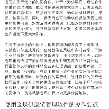
之间在供应链上的协同合作。对于上游供应商，通过软件
的采购管理功能，能实时传递采购需求信息，让供应商及
时知晓订单情况、交货时间等要求，确保原材料按时、按
质、按量供应。同时，供应商也可借助软件反馈供货过程
中的相关问题，双方及时沟通协调，比如遇到原材料生产
延迟等突发情况，可迅速协商解决方案，保障武陟仓库的
生产运营不受太大影响。
在与下游企业的协同上，销售管理功能发挥了关键作用。
从销售订单生成开始，信息就能在系统中实时共享，下游
企业能清楚了解货物的发货进度、预计到货时间等，武陟
仓库也能依据下游的销售情况及时调整库存和补货计划。
而且软件支持的多种销售业务处理功能，如信用赊销、价
格、折扣、促销等，有助于根据下游企业的实际情况制定
灵活的销售策略，增强合作的紧密性。这种良好的供应链
协同合作，提升了整体供应链的稳定性，让各个环节衔接
更顺畅，减少了断链风险，也提高了整个供应链在市场中
的竞争力，使得武陟仓库在行业内更具优势地位。
使用金蝶供应链管理软件的操作要点