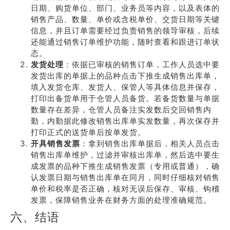
日期、购货单位、部门、业务员等内容，以及表体的
销售产品、数量、单价或含税单价、交货日期等关键
信息，并且订单需要经过负责销售的领导审核，后续
还能通过销售订单维护功能，随时查看和跟进订单状
态。
发货处理
：依据已审核的销售订单，工作人员选中要
发货出库的单据上的品种点击下推生成销售出库单，
填入发货仓库、发货人、保管人等具体信息并保存，
打印出备货单用于仓管人员备货。若备货数量与单据
数量存在差异，仓管人员备注实发数后交回销售内
勤，内勤据此修改销售出库单实发数量，再次保存并
打印正式的送货单后按单发货。
开具销售发票
：拿到销售出库单据后，相关人员点击
销售出库单维护，过滤并审核出库单，然后选中要生
成发票的品种下推生成销售发票（专用或普通），确
认发票日期与销售出库单在同月，同时仔细核对销售
单价和税率是否正确，核对无误后保存、审核、钩稽
发票，保障销售业务在财务方面的处理准确规范。
六、结语