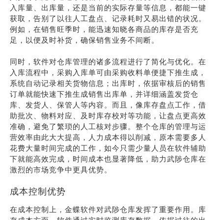
入库量、出库量，还是当前的实际存量等信息，都能一键
获取，告别了以往人工盘点、记录耗时又易出错的状况。
例如，在销售旺季时，能迅速知晓各商品的库存是否充
足，以便及时补货，确保销售业务不间断。
同时，软件对仓库管理的诸多流程进行了简化与优化。在
入库流程中，采购入库单可由采购收料单便捷下推生成，
系统自动记录相关货物信息；出库时，依据审核后的销售
订单就能快速下推生成销售出库单，并详细涵盖发货仓
库、发货人、保管人等内容。而且，像库存盘点工作，借
助批次、物料对应、及时库存校对等功能，让盘点更高效
准确，避免了繁琐的人工核对步骤。整个仓库的管理与运
营效率由此大大提高，人力成本得以削减，原本需要多人
花费大量时间完成的工作，如今只需少量人员在软件辅助
下就能高效完成，时间成本也显著降低，助力武陟仓库在
激烈的市场竞争中更具优势。
成本控制优势
在成本控制上，金蝶软件对武陟仓库发挥了重要作用。库