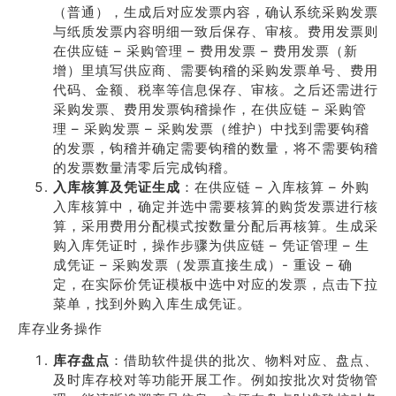
（普通），生成后对应发票内容，确认系统采购发票
与纸质发票内容明细一致后保存、审核。费用发票则
在供应链 – 采购管理 – 费用发票 – 费用发票（新
增）里填写供应商、需要钩稽的采购发票单号、费用
代码、金额、税率等信息保存、审核。之后还需进行
采购发票、费用发票钩稽操作，在供应链 – 采购管
理 – 采购发票 – 采购发票（维护）中找到需要钩稽
的发票，钩稽并确定需要钩稽的数量，将不需要钩稽
的发票数量清零后完成钩稽。
入库核算及凭证生成
：在供应链 – 入库核算 – 外购
入库核算中，确定并选中需要核算的购货发票进行核
算，采用费用分配模式按数量分配后再核算。生成采
购入库凭证时，操作步骤为供应链 – 凭证管理 – 生
成凭证 – 采购发票（发票直接生成）- 重设 – 确
定，在实际价凭证模板中选中对应的发票，点击下拉
菜单，找到外购入库生成凭证。
库存业务操作
库存盘点
：借助软件提供的批次、物料对应、盘点、
及时库存校对等功能开展工作。例如按批次对货物管