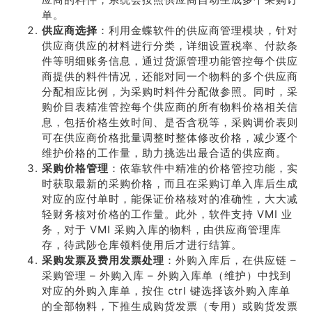
单。
供应商选择
：利用金蝶软件的供应商管理模块，针对
供应商供应的材料进行分类，详细设置税率、付款条
件等明细账务信息，通过货源管理功能管控每个供应
商提供的料件情况，还能对同一个物料的多个供应商
分配相应比例，为采购时料件分配做参照。同时，采
购价目表精准管控每个供应商的所有物料价格相关信
息，包括价格生效时间、是否含税等，采购调价表则
可在供应商价格批量调整时整体修改价格，减少逐个
维护价格的工作量，助力挑选出最合适的供应商。
采购价格管理
：依靠软件中精准的价格管控功能，实
时获取最新的采购价格，而且在采购订单入库后生成
对应的应付单时，能保证价格核对的准确性，大大减
轻财务核对价格的工作量。此外，软件支持 VMI 业
务，对于 VMI 采购入库的物料，由供应商管理库
存，待武陟仓库领料使用后才进行结算。
采购发票及费用发票处理
：外购入库后，在供应链 –
采购管理 – 外购入库 – 外购入库单（维护）中找到
对应的外购入库单，按住 ctrl 键选择该外购入库单
的全部物料，下推生成购货发票（专用）或购货发票