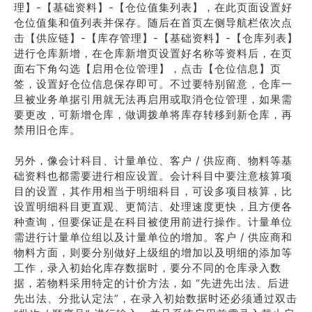
理】-【基础资料】-【仓位值集列表】，在此页面设置好
仓位值集和值列表并保存。随后在首页左侧导航栏依次点
击【供应链】-【库存管理】-【基础资料】-【仓库列表】
进行仓库新增，在仓库新增页设置好名称等资料后，在页
面右下角勾选【启用仓位管理】，点击【仓位信息】页
签，设置好仓位信息保存即可。不过要特别留意，仓库一
旦被业务单据引用就无法再启用或取消仓位管理，如果需
要更改，可新增仓库，做调拨单将库存转移到新仓库，再
禁用旧仓库。
另外，像会计科目、计量单位、客户 / 供应商、物料等基
础资料也都需要进行相应设置。会计科目中要注意核算项
目的设置，其作用相当于明细科目，可设多项目核算，比
设置明细科目更直观、更简洁、处理速度更快，且方便各
种查询，但要保证是在科目被使用前进行操作。计量单位
需进行计量单位组以及计量单位的增加。客户 / 供应商和
物料方面，则要分别做好上级组的增加以及明细的添加等
工作，录入初始化库存数据时，要分不同的仓库录入数
据，若物料采用特定的计价方法，如 “先进先出法、后进
先出法、分批认定法”，在录入初始数据时还必须通过双击