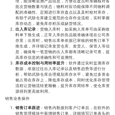
理，能清晰追溯产品信息，方便在盘点时准确核对各
批次货物数量与状态；物料对应功能保障不同物料调
配的准确性。定期进行库存盘点以及及时校对库存，
有助于武陟仓库建立规范的仓存作业流程，实时掌握
库存动态，避免库存积压或缺货情况。
出入库记录
：货物入库时，如采购入库单可由采购收
料单下推生成，正常入库的良品能准确体现在公司库
存里；出库时，销售出库单依据已审核的销售订单下
推生成，并详细记录发货仓库、发货人、保管人等信
息，确保每一笔货物的出入库都有清晰记录可查，提
高库存信息的准确性和可追溯性。
库存成本控制与周转率提升
：软件通过实时监测库存
数据，依据过往出入库记录以及销售趋势等进行分
析，帮助武陟仓库合理规划库存水平，避免过多资金
被占用在库存上，降低库存成本，同时优化库存管理
流程让货物流转更顺畅，提升库存周转率，使仓库资
源得到更高效利用。
销售业务操作
销售订单跟进
：销售内勤接到客户订单后，在软件的
销售管理模块中新增销售订单，详细填写订单表头的