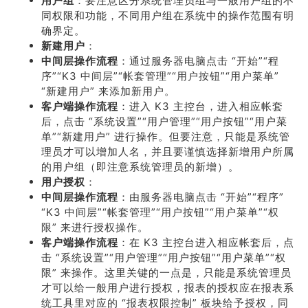
用户组
：要注意区分系统管理员组与一般用户组的不
同权限和功能，不同用户组在系统中的操作范围有明
确界定。
新建用户
：
中间层操作流程
：通过服务器电脑点击 “开始”“程
序”“K3 中间层”“帐套管理”“用户按钮”“用户菜单”
“新建用户” 来添加新用户。
客户端操作流程
：进入 K3 主控台，进入相应帐套
后，点击 “系统设置”“用户管理”“用户按钮”“用户菜
单”“新建用户” 进行操作。但要注意，只能是系统管
理员才可以增加人名，并且要谨慎选择新增用户所属
的用户组（即注意系统管理员的新增）。
用户授权
：
中间层操作流程
：由服务器电脑点击 “开始”“程序”
“K3 中间层”“帐套管理”“用户按钮”“用户菜单”“权
限” 来进行授权操作。
客户端操作流程
：在 K3 主控台进入相应帐套后，点
击 “系统设置”“用户管理”“用户按钮”“用户菜单”“权
限” 来操作。这里关键的一点是，只能是系统管理员
才可以给一般用户进行授权，报表的授权应在报表系
统工具里对应的 “报表权限控制” 板块给予授权，同