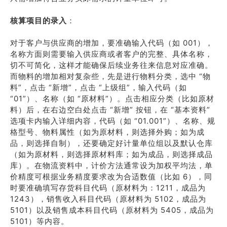
核算项目的录入
：
对于客户与供应商的增加，要准确输入代码（如 001），
名称方面则需要输入供应商或者客户的完整、具体名称，
切不可简化，这样才能确保后续业务往来信息对应准确。
而物料的增加相对复杂些，先是进行物料分类，选中 “物
料”，点击 “新增”，点击 “上级组”，输入代码（如
“01”）、名称（如 “原材料”）。点击相应分类（比如原材
料）后，在右边空白处点击 “新增” 按钮，在 “基本资料”
选项卡内输入详细内容，代码（如 “01.001”）、名称、规
格型号、物料属性（如为原材料，则选择外购；如为成
品，则选择自制），还要确定好计量单位组以及默认仓库
（如为原材料，则选择原材料库；如为成品，则选择成品
库）。在物流资料中，计价方法通常设为加权平均法，单
价精度可根据业务精度要求改为合适数值（比如 6），同
时要准确填写存货科目代码（原材料为：1211，成品为
1243），销售收入科目代码（原材料为 5102，成品为
5101）以及销售成本科目代码（原材料为 5405，成品为
5101）等内容。