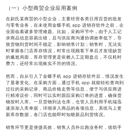
（一）小型商贸企业应用案例
在尉氏某商贸的小型企业，主要经营各类日用百货的批发
与零售业务，在未使用金蝶手机 app 进销存软件之前，企
业面临着诸多管理难题。比如，采购环节中，由于人工记
录商品信息容易出错，且与供应商沟通协调效率低下，导
致货物到货时间不稳定，影响销售计划；销售时，无法实
时掌握各门店库存情况，时常出现顾客下单后才发现缺货
的尴尬局面，库存管理更是依赖人工定期盘点，不仅耗时
费力，还经常出现账实不符的情况。
然而，自从引入了金蝶手机 app 进销存软件后，情况发生
了显著变化。在采购方面，通过手机 app 就能轻松查询到
过往的采购记录、商品价格走势等信息，便于与供应商进
行精准议价，同时可以实时跟踪采购订单的进度，确保货
物按时入库。一旦货物到达仓库，仓管人员利用手机端迅
速添加入库单据，详细录入商品的各项信息，系统马上更
新库存数据，各门店也能即时知晓新品到货情况。
销售环节更是便捷高效，销售人员外出跑业务时，借助手