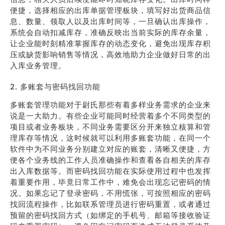
便捷，选择相应的出库单据管理板块，填写好出货商品信
息、数量、领取人以及出库时间等，一旦确认出库操作，
系统会自动扣减库存，准确反映出当前实际的库存余量，
让企业能时刻精准掌握库存的动态变化，避免出现库存积
压或缺货影响销售等情况，高效地助力企业做好日常的出
入库业务管理。
2. 多账套与密码找回功能
多账套管理功能对于尉氏那些有着多样业务需求的企业来
说是一大助力。有些企业可能同时经营着多个不同类型的
项目或者业务板块，不同业务需要区分开来独立核算和管
理库存等情况，这时候就可以利用多账套功能，在同一个
软件中为不同业务分别建立对应的账套，清晰又便捷，方
便各个业务线的工作人员准确操作和查看各自相关的库存
出入库数据等。而密码找回功能在实际使用过程中也发挥
着重要作用，毕竟日常工作中，难免会出现忘记密码的情
况。如果忘记了登录密码，不用慌张，可按照相应的密码
找回流程操作，比如联系管理员进行密码重置，或者通过
预留的密码找回方式（如绑定的手机号、邮箱等接收验证