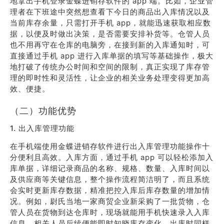
地拿出手机登录金蝶进销存软件的 app 端。比如，企业管
理者在下班途中突然想查看下今日的商品出入库情况以及
当前库存余量，只需打开手机 app，就能迅速获取相应数
据，以便及时做出决策，是否需要安排补货等。仓管人员
也不用再守在仓库的电脑旁，在接到新的入库通知时，可
直接通过手机 app 进行入库单据的填写等基础操作，极大
地打破了传统办公时间和空间的限制，真正实现了库存管
理的即时性和灵活性，让企业的相关业务处理变得更加高
效、便捷。
（二）功能优势
1. 出入库管理功能
在手机端使用金蝶进销存软件进行出入库管理功能操作十
分便利且高效。入库方面，通过手机 app 可以轻松添加入
库单据，详细记录商品的名称、规格、数量、入库时间以
及供应商等关键信息，整个操作流程简洁明了，而且系统
会实时更新库存数据，精准把控入库后库存数量的增加情
况。例如，尉氏当地一家商贸企业新采购了一批货物，仓
管人员在货物到达仓库时，现场就能用手机快速录入入库
信息，相关人员后续便能即时知晓库存变化。出库时同样