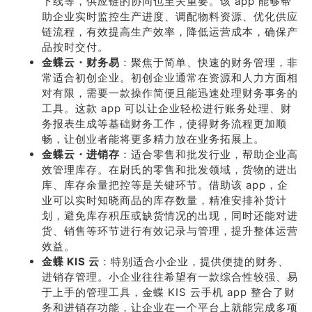
下线等，供应链的协同也至关重要。该 app 能够帮
助企业实时监控生产进度、调配物料资源、优化供应
链流程，有效提高生产效率，降低运营成本，确保产
品按时交付。
金蝶云・财务易
：聚焦于简单、快速的财务管理，非
常适合初创企业。初创企业通常在资源和人力方面相
对有限，需要一款操作简便且能迅速处理财务事务的
工具。这款 app 可以让企业轻松进行账务处理、财
务报表生成等基础财务工作，使得财务流程更加顺
畅，让创业者能将更多精力放在业务拓展上。
金蝶云・进销存
：适合零售和批发行业，帮助企业高
效管理库存。在尉氏的零售和批发领域，货物的进出
库、库存余量把控等是关键环节。借助该 app，企
业可以实时知晓商品的库存数量，精准安排补货计
划，避免库存积压或缺货情况的出现，同时还能对进
货、销售等环节进行有效记录与管理，提升整体运营
效益。
金蝶 KIS 云
：特别适合小企业，提供便捷的财务、
进销存管理。小企业往往希望有一款综合性较强、易
于上手的管理工具，金蝶 KIS 云手机 app 整合了财
务和进销存功能，让企业在一个平台上就能完成多项