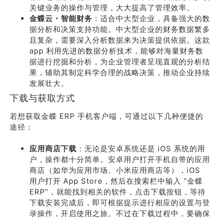
关键业务的操作与管理，大大提高了管理效率。
金蝶云・智能财务
：适合中大型企业，具备强大的数
据分析和决策支持功能。中大型企业的财务数据繁多
且复杂，需要深入分析数据来为决策提供依据。这款
app 利用先进的数据分析技术，能够对海量财务数
据进行挖掘和分析，为企业管理者呈现直观的分析结
果，辅助其制定科学合理的战略决策，推动企业持续
发展壮大。
下载与获取方式
若想获取金蝶 ERP 手机客户端，可通过以下几种便捷的
途径：
应用商店下载
：无论是安卓系统还是 iOS 系统的用
户，操作都十分简单。安卓用户打开手机自带的应用
商店（如华为应用市场、小米应用商店等），iOS
用户打开 App Store，然后在搜索栏中输入 “金蝶
ERP”，就能找到相关的软件，点击下载按钮，等待
下载安装完成后，即可根据提示进行相应的设置与登
录操作，开启使用之旅。不过在下载过程中，要确保