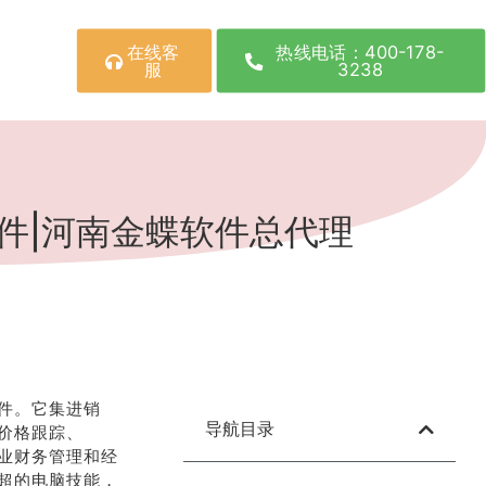
在线客
热线电话：400-178-
服
3238
件|河南金蝶软件总代理
件。它集进销
导航目录
、价格跟踪、
企业财务管理和经
超的电脑技能，