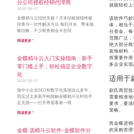
分公司授权经销代理商
就能轻松上
2026-08-07
金蝶精斗云结转失败？月末结账报错终极
该软件巧妙
排查与一次性解决方法 每到月末、季末做
体，相当于
账结账，不少财务都会卡在同
分资金、每
范围广泛，
阅读更多 ”
绝大部分商
装饰材料、
挥重要作用
金蝶精斗云入门实操指南：新手
多企业实现
零门槛上手，轻松搞定企业数字
化
适用于
2026-08-07
做中小企业SEO和数字化落地这么多年，
尉氏商贸批
我见过太多新手刚接触金蝶精斗云时的手
需要精准地
足无措——打开界面看着一堆
要求，要清
策略。
阅读更多 ”
而金蝶进销
的采购管理
金蝶 选精斗云软件-金蝶软件分