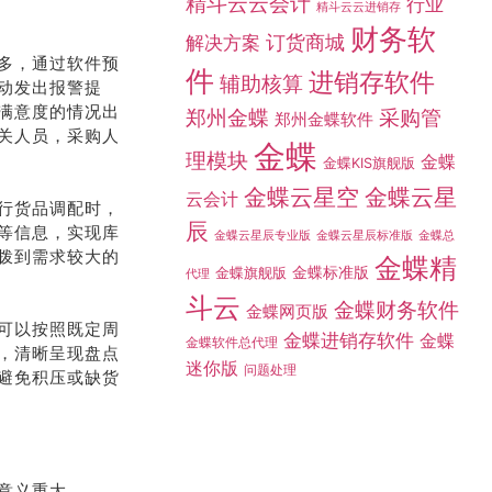
精斗云云会计
行业
精斗云云进销存
财务软
订货商城
解决方案
多，通过软件预
动发出报警提
件
进销存软件
辅助核算
满意度的情况出
采购管
郑州金蝶
关人员，采购人
郑州金蝶软件
金蝶
理模块
金蝶
金蝶KIS旗舰版
行货品调配时，
金蝶云星空
金蝶云星
云会计
等信息，实现库
辰
金蝶总
金蝶云星辰专业版
金蝶云星辰标准版
拨到需求较大的
金蝶精
金蝶标准版
金蝶旗舰版
代理
斗云
金蝶财务软件
金蝶网页版
可以按照既定周
，清晰呈现盘点
金蝶进销存软件
金蝶
金蝶软件总代理
避免积压或缺货
迷你版
问题处理
意义重大。