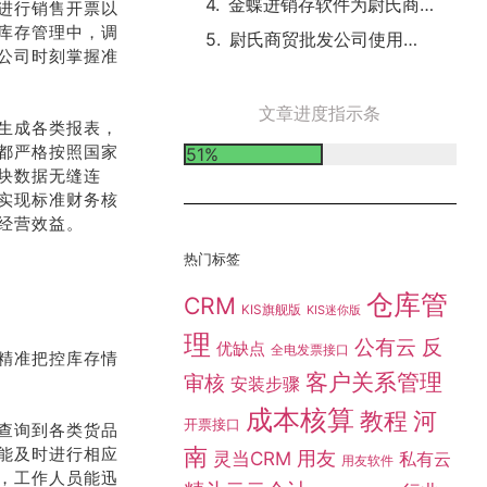
进行销售开票以
金蝶进销存软件为尉氏商贸批发公司带来的优势
库存管理中，调
尉氏商贸批发公司使用金蝶进销存软件的案例分享
公司时刻掌握准
生成各类报表，
文章进度指示条
都严格按照国家
51%
块数据无缝连
实现标准财务核
经营效益。
热门标签
仓库管
CRM
KIS旗舰版
KIS迷你版
理
精准把控库存情
公有云
反
优缺点
全电发票接口
客户关系管理
审核
安装步骤
成本核算
查询到各类货品
教程
河
开票接口
能及时进行相应
南
灵当CRM
用友
私有云
，工作人员能迅
用友软件