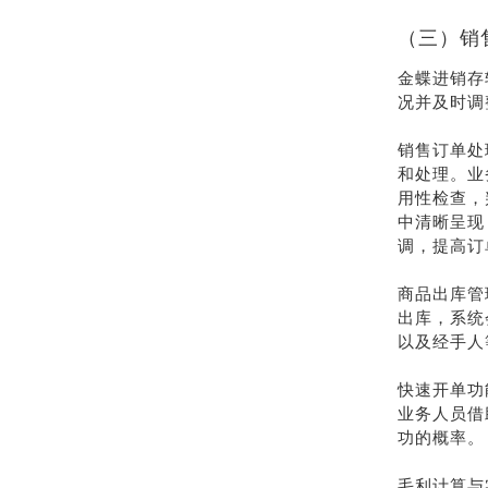
（三）销
金蝶进销存
况并及时调
销售订单处
和处理。业
用性检查，
中清晰呈现
调，提高订
商品出库管
出库，系统
以及经手人
快速开单功
业务人员借
功的概率。
毛利计算与