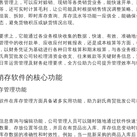
售管理上，可以应对赊销、现销等各类销货业务，能快速开单、
等，还可实时计算毛利，让公司能及时根据销售情况调整策略。
组装、拆卸、即时库存查询、库存流水等功能一应俱全，能确保
态，避免货物积压或缺货情况出现。
要求上，它能通过各业务模块收集的数据，快速、有效、准确地
管理中的收付款单、应收应付对账报表，还是成本核算等方面，
，以财务凭证为基础进行各种日常核算和期末核算，与各业务模
氏商贸批发公司轻松理清资金收支、往来账款等关键财务信息，
日常运营管理及财务处理要求，全方位助力公司提升管理效率与
销存软件的核心功能
售
存管理功能
线
软件在库存管理方面具备诸多实用功能，助力尉氏商贸批发公司
178-
信息查询与编辑功能，公司管理人员可以随时随地通过软件快速
38
数量、存放位置等信息，并且在有货品出入库、库存信息变动时
库存数据的准确性和时效性。例如，当一批新采购的商品入库后