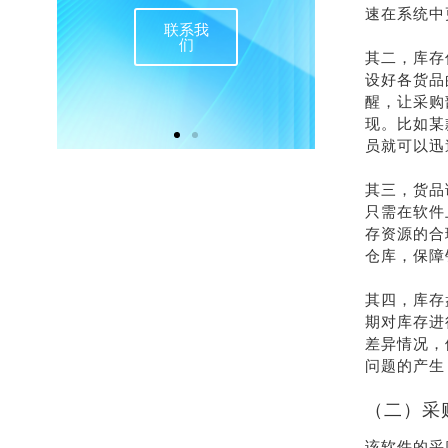
速在系统中
联系我
在
们
其二，库存
设好各货品
醒，让采购
现。比如某
员就可以迅
其三，货品
只需在软件
存资源的合
仓库，保障
其四，库存
期对库存进
差异情况，
问题的产生
（二）采
该软件的采