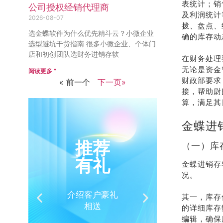
表统计；销
公司授权经销代理商
及利润统计
2026-08-07
拨、盘点、
选金蝶软件为什么优先精斗云？小微企业
确的库存动
选型避坑干货指南 很多小微企业、个体门
店和初创团队选财务进销存软
在财务处理
无论是资金
阅读更多 ”
财政部要求
« 前一个
下一页»
接，帮助尉
算，满足其
金蝶进
推荐
销
（一）库
有礼
热
金蝶进销存
况。
介绍客户豪礼
400-
其一，库存
相送
32
的详细库存
编辑，确保