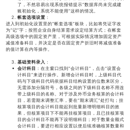
了，不然容易出现系统报错提示“数据库尚未完成建
账初始化，系统不能使用”这样的情况。
帐套选项设置
：
进入到初始化设置里的“帐套选项”板块，比如将凭证字改
为“记”字；按照企业自身结算需求设定结算方式；在帐套
高级选项中的固定资产里，可根据实际情况增加固定资产
减值准备科目，并决定是否在固定资产折旧时将减值准备
的值计算在内等操作。
基础资料录入
：
会计科目
：在主窗口找到“会计科目”，点击“设置会
计科目”来进行操作。新增会计科目时，上级科目代
码与下级科目代码依据科目结构设置的位数来区分，
无需添加分隔符号，各级之间的下级科目名称不用连
带上级科目的名称。对于涉及外币业务核算的会计科
目，若需期末调整汇率，要在“期末调汇”处打勾；挂
核算项目的会计科目能起到批量新增明细科目的效
果，但核算项目下不能再挂核算项目，且已挂核算项
目的会计科目不能再下设明细科目；对于数量金额式
会计科目，要进行相应设置以便后续准确核算数量和