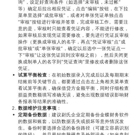
询”，设定好查询条件（如选择“未审核，未过帐”
等）确定后拉出相应凭证，点击“编辑”按钮，在下拉
菜单里选择“成批审核”，或者对单张凭证单独点击
“审核”按钮进行审核并签章，完成审核工作。需要注
意的是，审核时只能查看凭证内容，不能进行修改，
如果审核后发现凭证需要修改，要先进行凭证反审核
操作（更换成审核人的名字，再点“凭证审核”点“成
批审核”或“单张审核”，确定以后选中一张凭证点一
下“审核”让这张凭证回到没审核之前），然后关闭更
换成制单人的名字到“凭证查询”里修改或者删除这张
凭证。
试算平衡检查
：在初始数据录入完成后以及每期期末
结账前等关键节点，都要通过点击左上角相关菜单查
看试算平衡表，确保借贷方金额平衡，同时仔细检查
损益类数额填写准确无误，避免出现数据错误影响财
务报表等结果的准确性。
数据维护注意事项
：
定期备份数据
：建议尉氏企业定期备份金蝶财务软件
的数据和账套，以防数据丢失或损坏等意外情况发
生。备份时要选择合适的备份路径（可建立容易识别
的路径），并且最好电脑硬盘及外部设备（如光盘刻