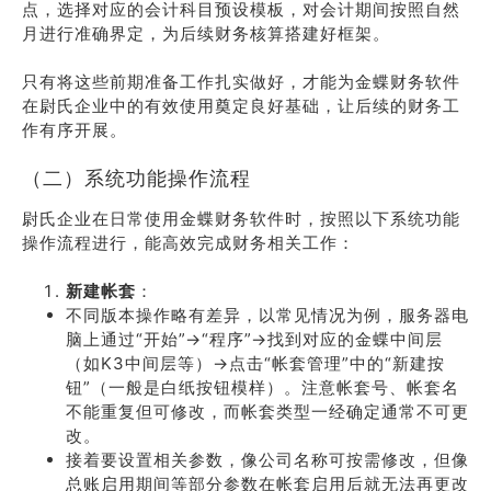
点，选择对应的会计科目预设模板，对会计期间按照自然
月进行准确界定，为后续财务核算搭建好框架。
只有将这些前期准备工作扎实做好，才能为金蝶财务软件
在尉氏企业中的有效使用奠定良好基础，让后续的财务工
作有序开展。
（二）系统功能操作流程
尉氏企业在日常使用金蝶财务软件时，按照以下系统功能
操作流程进行，能高效完成财务相关工作：
新建帐套
：
不同版本操作略有差异，以常见情况为例，服务器电
脑上通过“开始”→“程序”→找到对应的金蝶中间层
（如K3中间层等）→点击“帐套管理”中的“新建按
钮”（一般是白纸按钮模样）。注意帐套号、帐套名
不能重复但可修改，而帐套类型一经确定通常不可更
改。
接着要设置相关参数，像公司名称可按需修改，但像
总账启用期间等部分参数在帐套启用后就无法再更改