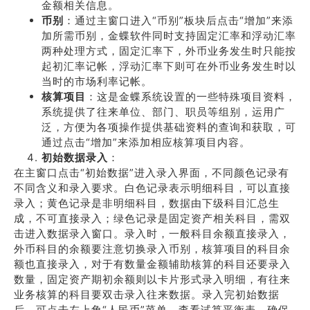
金额相关信息。
币别
：通过主窗口进入“币别”板块后点击“增加”来添
加所需币别，金蝶软件同时支持固定汇率和浮动汇率
两种处理方式，固定汇率下，外币业务发生时只能按
起初汇率记帐，浮动汇率下则可在外币业务发生时以
当时的市场利率记帐。
核算项目
：这是金蝶系统设置的一些特殊项目资料，
系统提供了往来单位、部门、职员等组别，运用广
泛，方便为各项操作提供基础资料的查询和获取，可
通过点击“增加”来添加相应核算项目内容。
初始数据录入
：
在主窗口点击“初始数据”进入录入界面，不同颜色记录有
不同含义和录入要求。白色记录表示明细科目，可以直接
录入；黄色记录是非明细科目，数据由下级科目汇总生
成，不可直接录入；绿色记录是固定资产相关科目，需双
击进入数据录入窗口。录入时，一般科目余额直接录入，
外币科目的余额要注意切换录入币别，核算项目的科目余
额也直接录入，对于有数量金额辅助核算的科目还要录入
数量，固定资产期初余额则以卡片形式录入明细，有往来
业务核算的科目要双击录入往来数据。录入完初始数据
后，可点击左上角“人民币”菜单，查看试算平衡表，确保