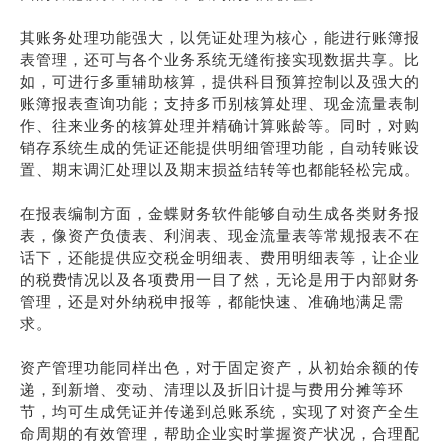
其账务处理功能强大，以凭证处理为核心，能进行账簿报
表管理，还可与各个业务系统无缝衔接实现数据共享。比
如，可进行多重辅助核算，提供科目预算控制以及强大的
账簿报表查询功能；支持多币别核算处理、现金流量表制
作、往来业务的核算处理并精确计算账龄等。同时，对购
销存系统生成的凭证还能提供明细管理功能，自动转账设
置、期末调汇处理以及期末损益结转等也都能轻松完成。
在报表编制方面，金蝶财务软件能够自动生成各类财务报
表，像资产负债表、利润表、现金流量表等常规报表不在
话下，还能提供应交税金明细表、费用明细表等，让企业
的税费情况以及各项费用一目了然，无论是用于内部财务
管理，还是对外纳税申报等，都能快速、准确地满足需
求。
资产管理功能同样出色，对于固定资产，从初始余额的传
递，到新增、变动、清理以及折旧计提与费用分摊等环
节，均可生成凭证并传递到总账系统，实现了对资产全生
命周期的有效管理，帮助企业实时掌握资产状况，合理配