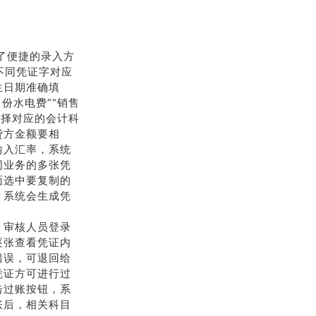
供了便捷的录入方
，不同凭证字对应
生日期准确填
份水电费”“销售
选择对应的会计科
贷方金额要相
输入汇率，系统
同业务的多张凭
面选中要复制的
，系统会生成凭
。审核人员登录
逐张查看凭证内
错误，可退回给
凭证方可进行过
击过账按钮，系
账后，相关科目