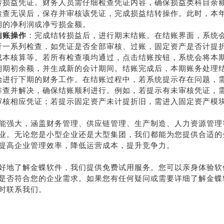
转损益凭证。财务人员需仔细检查凭证内容，确保损益类科目余
检查无误后，保存并审核该凭证，完成损益结转操作。此时，本
期的净利润或净亏损金额。
结账操作
：完成结转损益后，进行期末结账。在结账界面，系统
行一系列检查，如凭证是否全部审核、过账，固定资产是否计提
成本核算等。若所有检查项均通过，点击结账按钮，系统会将本
期期初余额，并生成新的会计期间。结账完成后，本期账务处理
始进行下期的财务工作。在结账过程中，若系统提示存在问题，
排查并解决，确保结账顺利进行。例如，若提示有未审核凭证，
审核相应凭证；若提示固定资产未计提折旧，需进入固定资产模
。
能强大，涵盖财务管理、供应链管理、生产制造、人力资源管理
业。无论您是小型企业还是大型集团，我们都能为您提供合适的
提高企业管理效率，降低运营成本，提升竞争力。
好地了解金蝶软件，我们提供免费试用服务。您可以亲身体验软
是否符合您的企业需求。如果您有任何疑问或需要详细了解金蝶
时联系我们。