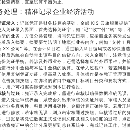
复检查调整，直至试算平衡为止。
系我
在线沟
务处理：精准记录企业经济活动
们
通
凭证录入
：记账凭证是财务核算的基础，金蝶 KIS 云旗舰版提
入凭证录入界面，首先选择凭证字，如 “记”“收”“付”“转” 等
类型的业务，方便分类管理。填写凭证日期，应按照业务实际发
着录入摘要，摘要要简洁明了地概括业务内容，例如 “支付 1 月
给 XX 公司” 等。在会计科目栏，通过输入科目编码或名称快速
选择后系统会自动带出该科目的借贷方向。录入金额时，注意借
确保凭证平衡。若涉及外币业务，还需选择相应的外币币种，并
动进行外币金额与本位币金额的换算。在录入过程中，若遇到相
可使用复制凭证功能，提高录入效率。具体操作是在凭证管理页
，点击复制按钮，在弹出的窗口中选择目标科目分类和复制方式
本，用户可根据实际情况对副本进行修改。
审核与过账
：凭证录入完成后，需进行审核以确保数据准确无误
，进入凭证审核界面，系统会列出未审核的凭证列表。审核人员
核对业务真实性、科目运用准确性、金额计算正确性等。若发现
人进行修改；若审核无误，则点击审核通过按钮。审核通过后的
作。过账是将凭证数据正式登记到总账及相关明细账的过程，点
自动将凭证中的会计分录更新到总账系统中，完成记账工作。过