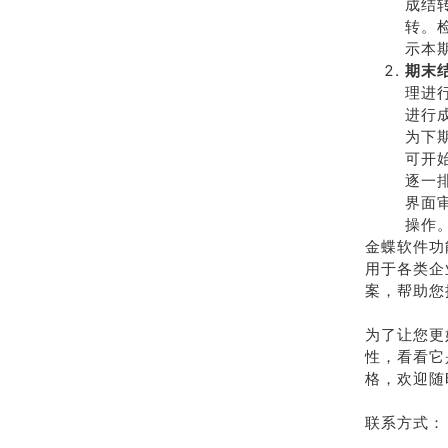
成结
转。
示本
期末
理进
进行
为下
可开
逐一
界面
操作
金蝶软件功
用于各类企
案，帮助您
为了让您更
性，看看它
格，欢迎随
联系方式：