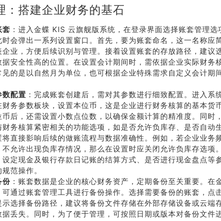
理：搭建企业财务的基石
账套
：进入金蝶 KIS 云旗舰版系统，在登录界面选择账套管理
此时会弹出一系列设置窗口。首先，要为账套命名，这一名称应
表企业，方便后续识别与管理。接着设置账套的存放路径，建议
数据安全性高的位置。在设置会计期间时，需依据企业实际财务
常见的是以自然月为单位，也可根据企业特殊需求自定义会计期
。
参数配置
：完成账套创建后，需对其参数进行细致配置。进入系
在财务参数板块，设置本位币，这是企业进行财务核算的基本货
位币后，还需设置小数点位数，以确保金额计算的精准度。同时
与财务核算紧密相关的功能选项，如是否允许负库存、是否自动
置将直接影响后续的做账流程与数据准确性。例如，若企业业务
，不允许出现负库存情况，那么在设置时应关闭允许负库存选项
，设定现金及银行存款日记账的结算方式、是否进行现金盘点等
的规范操作。
备份
：账套数据是企业的核心财务资产，定期备份至关重要。在金蝶
，可通过账套管理工具进行备份操作。选择需要备份的账套，点
提示选择备份路径，建议将备份文件存储在外部存储设备或云端
数据丢失。同时，为了便于管理，可按照日期或版本对备份文件进