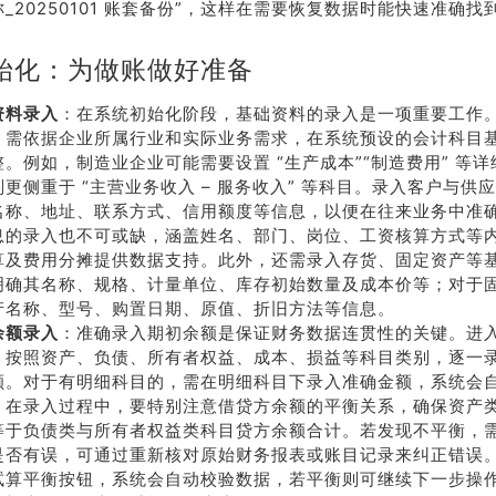
_20250101 账套备份”，这样在需要恢复数据时能快速准确
始化：为做账做好准备
资料录入
：在系统初始化阶段，基础资料的录入是一项重要工作
，需依据企业所属行业和实际业务需求，在系统预设的会计科目
整。例如，制造业企业可能需要设置 “生产成本”“制造费用” 等
更侧重于 “主营业务收入 – 服务收入” 等科目。录入客户与供
名称、地址、联系方式、信用额度等信息，以便在往来业务中准
息的录入也不可或缺，涵盖姓名、部门、岗位、工资核算方式等
算及费用分摊提供数据支持。此外，还需录入存货、固定资产等
明确其名称、规格、计量单位、库存初始数量及成本价等；对于
产名称、型号、购置日期、原值、折旧方法等信息。
荐
销售
余额录入
：准确录入期初余额是保证财务数据连贯性的关键。进
礼
热线
，按照资产、负债、所有者权益、成本、损益等科目类别，逐一
额。对于有明细科目的，需在明细科目下录入准确金额，系统会
。在录入过程中，要特别注意借贷方余额的平衡关系，确保资产
等于负债类与所有者权益类科目贷方余额合计。若发现不平衡，
户豪礼
400-178-
是否有误，可通过重新核对原始财务报表或账目记录来纠正错误
送
3238
试算平衡按钮，系统会自动校验数据，若平衡则可继续下一步操