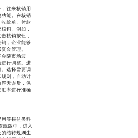
务，往来核销用
销功能。在核销
、收款单、付款
配核销。例如，
点击核销按钮，
核销，企业能够
强资金管理。
率会随市场波
额进行调整。进
额。选择需要调
算规则，自动计
内容无误后，保
末汇率进行准确
费用等损益类科
云旗舰版中，进入
设的结转规则生