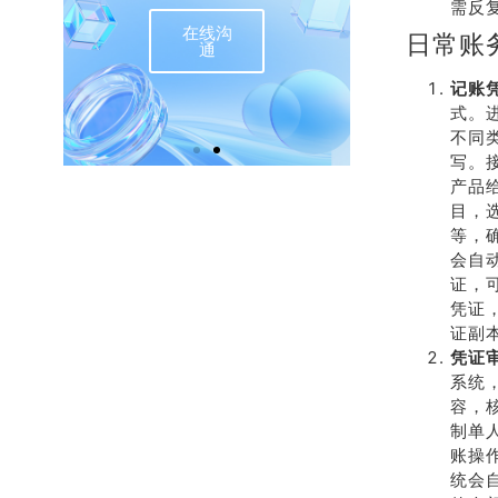
需反
在线沟
联
日常账
通
记账
式。进
不同
写。接
产品
目，
等，
会自
证，
凭证
证副
凭证
系统
容，
制单
账操
统会