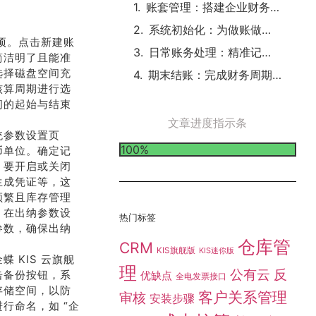
账套管理：搭建企业财务的基石
系统初始化：为做账做好准备
选项。点击新建账
日常账务处理：精准记录企业经济活动
简洁明了且能准
选择磁盘空间充
期末结账：完成财务周期的闭环
核算周期进行选
间的起始与结束
文章进度指示条
统参数设置页
100%
币单位。确定记
，要开启或关闭
生成凭证等，这
频繁且库存管理
。在出纳参数设
热门标签
参数，确保出纳
仓库管
CRM
KIS旗舰版
KIS迷你版
 KIS 云旗舰
理
公有云
反
击备份按钮，系
优缺点
全电发票接口
存储空间，以防
客户关系管理
审核
安装步骤
行命名，如 “企