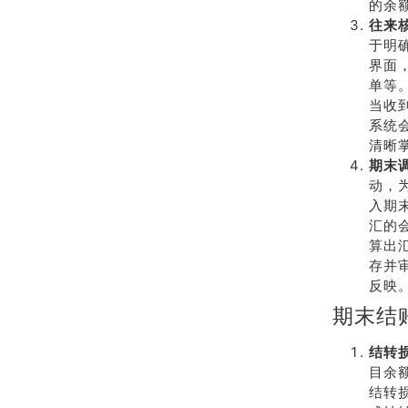
的余
往来
于明
界面
单等
当收
系统
清晰
期末
动，
入期
汇的
算出
存并
反映
期末结
结转
目余
结转