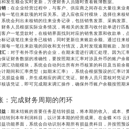
额和发生额会实时更新，方便财务人员随时查看账簿数据。
核销
：在企业经营过程中，与客户、供应商之间存在大量往来业
确每一笔往来款项的对应关系。进入应收应付模块，选择往来核
，系统会列出未核销的往来业务记录，包括销售发票、采购发票
。财务人员根据实际业务情况，将相关的发票与收付款单进行匹
到客户一笔货款时，在核销界面找到对应的销售发票和收款单，
会标记该笔往来业务已核销，同时更新往来账款余额。通过往来
掌握每一笔往来款项的回收和支付情况，及时发现逾期账款，加
调汇
：对于有外币业务的企业，在期末需进行调汇处理。因为汇
为保证财务数据的准确性，要按照期末汇率对涉及外币的账户余
末调汇功能模块，系统会自动列出所有外币核算的科目及当前余
会计期间和汇率类型（如期末汇率），系统会根据预设的汇率计
汇兑损益金额，并生成相应的调汇凭证。财务人员只需核对凭证
审核该凭证，即可完成期末调汇操作，确保外币账户余额按照期
。
账：完成财务周期的闭环
损益
：期末结账的首要任务是结转损益，将本期的收入、成本、
额结转到本年利润科目，以计算本期的经营成果。在金蝶 KIS 
损益功能界面，系统会自动识别本期所有损益类科目，并按照预