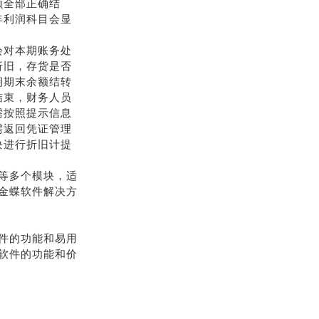
额全部正确结
年利润科目会显
会对本期账务处
折旧，存货是否
期期末余额结转
结束，财务人员
需按照提示信息
需返回凭证管理
块进行折旧计提
等多个模块，适
金蝶软件解决方
件的功能和易用
软件的功能和价