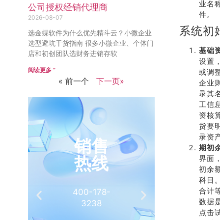
业名称
公司授权经销代理商
件。
2026-08-07
系统初
选金蝶软件为什么优先精斗云？小微企业
选型避坑干货指南 很多小微企业、个体门
基础
店和初创团队选财务进销存软
设置
阅读更多 ”
或调
« 前一个
下一页»
企业则
录其
工信
资核
货要
录资
销售
推
期初
热线
有
界面
初余
科目
合计
400-178-
介绍客
数据
3238
相
点击