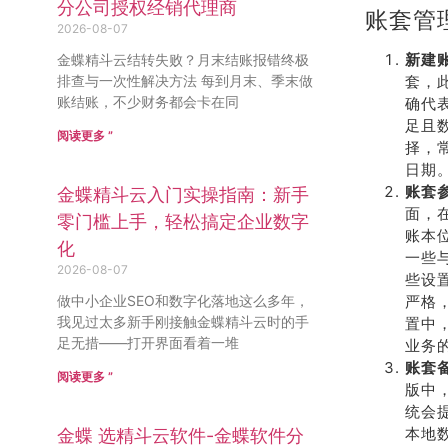
分公司授权经销代理商
账套管
2026-08-07
新建
金蝶精斗云结转失败？月末结账报错终极
排查与一次性解决方法 每到月末、季末做
套，
账结账，不少财务都会卡在同
确代
足且
阅读更多 ”
择，
日期
账套
金蝶精斗云入门实操指南：新手
面，
零门槛上手，轻松搞定企业数字
账本
化
一些
2026-08-07
些设
做中小企业SEO和数字化落地这么多年，
严格
我见过太多新手刚接触金蝶精斗云时的手
置中
足无措——打开界面看着一堆
业务
账套
阅读更多 ”
版中
统会
本地
金蝶 选精斗云软件-金蝶软件分