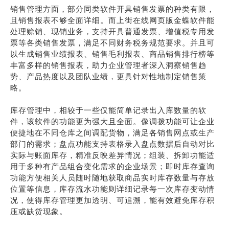
销售管理方面，部分同类软件开具销售发票的种类有限，
且销售报表不够全面详细。而上街在线网页版金蝶软件能
处理赊销、现销业务，支持开具普通发票、增值税专用发
票等各类销售发票，满足不同财务税务规范要求。并且可
以生成销售业绩报表、销售毛利报表、商品销售排行榜等
丰富多样的销售报表，助力企业管理者深入洞察销售趋
势、产品热度以及团队业绩，更具针对性地制定销售策
略。
库存管理中，相较于一些仅能简单记录出入库数量的软
件，该软件的功能更为强大且全面。像调拨功能可让企业
便捷地在不同仓库之间调配货物，满足各销售网点或生产
部门的需求；盘点功能支持表格录入盘点数据后自动对比
实际与账面库存，精准反映差异情况；组装、拆卸功能适
用于多种有产品组合变化需求的企业场景；即时库存查询
功能方便相关人员随时随地获取商品实时库存数量与存放
位置等信息，库存流水功能则详细记录每一次库存变动情
况，使得库存管理更加透明、可追溯，能有效避免库存积
压或缺货现象。