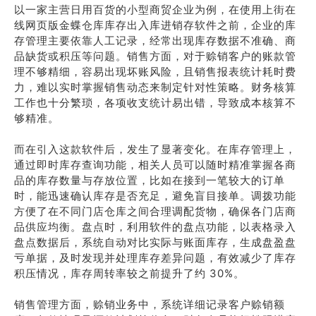
以一家主营日用百货的小型商贸企业为例，在使用上街在
线网页版金蝶仓库库存出入库进销存软件之前，企业的库
存管理主要依靠人工记录，经常出现库存数据不准确、商
品缺货或积压等问题。销售方面，对于赊销客户的账款管
理不够精细，容易出现坏账风险，且销售报表统计耗时费
力，难以实时掌握销售动态来制定针对性策略。财务核算
工作也十分繁琐，各项收支统计易出错，导致成本核算不
够精准。
而在引入这款软件后，发生了显著变化。在库存管理上，
通过即时库存查询功能，相关人员可以随时精准掌握各商
品的库存数量与存放位置，比如在接到一笔较大的订单
时，能迅速确认库存是否充足，避免盲目接单。调拨功能
方便了在不同门店仓库之间合理调配货物，确保各门店商
品供应均衡。盘点时，利用软件的盘点功能，以表格录入
盘点数据后，系统自动对比实际与账面库存，生成盘盈盘
亏单据，及时发现并处理库存差异问题，有效减少了库存
积压情况，库存周转率较之前提升了约 30%。
销售管理方面，赊销业务中，系统详细记录客户赊销额