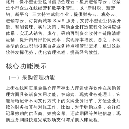
此外，像小型企业也可借助金蝶云・星辰进销存云，它聚
焦小型企业在线经营和数字化管理，以 “新财税、新营
销、新平台” 三大特性赋能企业，提供财务云、税务云、
进销存云、订货商城等 SaaS 服务，支持小型企业拓客开
源、智能管理、实时决策，帮助企业打造流程化的供应链
体系，实现从销售、库存、采购再到资金收付全链路清晰
流畅，提升内外部协同效率，实现降本增效。总之，不同
类型的企业都能根据自身业务特点和管理需求，通过这款
软件发挥优势，优化管理流程，提高经营效益。
核心功能展示
（一）采购管理功能
上街在线网页版金蝶仓库库存出入库进销存软件在采购管
理方面具备诸多实用功能。在赊购、现购业务处理上，它
能清晰记录不同支付方式下的采购业务细节，方便企业后
续的财务核算与对账工作。比如，对于赊购业务，会详细
记录赊购的供应商、赊购金额、还款期限等关键信息；现
购业务则能快速完成款项支付与采购入账流程。