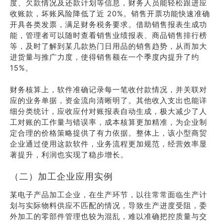
度、欠款情况及还款计划等信息，财务人员能轻松跟进应
收账款，坏账风险降低了近 20%。销售开票功能快速准确
开具各类发票，满足财务税务要求。借助销售报表生成功
能，管理者可以随时查看销售业绩报表、商品销售排行榜
等，及时了解到某几款热门日用品的销售趋势，从而加大
进货量与推广力度，使得销售额在一个季度内提升了约
15%。
财务核算上，软件准确记录每一笔收付款情况，并关联对
应的业务单据，资金流向清晰明了。其他收入支出也能详
细分类统计，应收应付对账报表自动生成，极大减少了人
工对账的工作量与错误率，成本核算更加精准，为企业制
定合理的价格策略提供了有力依据。整体上，该小型商贸
企业通过使用这款软件，业务流程更加规范，经营效率显
著提升，利润也实现了稳步增长。
（二）加工企业应用实例
某电子产品加工企业，在生产环节，以往常常面临生产计
划与实际物料供应不匹配的情况，导致生产进度受阻，委
外加工的零部件管理也较为混乱，难以准确把控质量与交