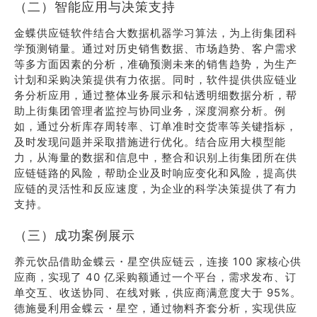
（二）智能应用与决策支持
金蝶供应链软件结合大数据机器学习算法，为上街集团科
学预测销量。通过对历史销售数据、市场趋势、客户需求
等多方面因素的分析，准确预测未来的销售趋势，为生产
计划和采购决策提供有力依据。同时，软件提供供应链业
务分析应用，通过整体业务展示和钻透明细数据分析，帮
助上街集团管理者监控与协同业务，深度洞察分析。例
如，通过分析库存周转率、订单准时交货率等关键指标，
及时发现问题并采取措施进行优化。结合应用大模型能
力，从海量的数据和信息中，整合和识别上街集团所在供
应链链路的风险，帮助企业及时响应变化和风险，提高供
应链的灵活性和反应速度，为企业的科学决策提供了有力
支持。
（三）成功案例展示
养元饮品借助金蝶云・星空供应链云，连接 100 家核心供
应商，实现了 40 亿采购额通过一个平台，需求发布、订
单交互、收送协同、在线对账，供应商满意度大于 95%。
德施曼利用金蝶云・星空，通过物料齐套分析，实现供应