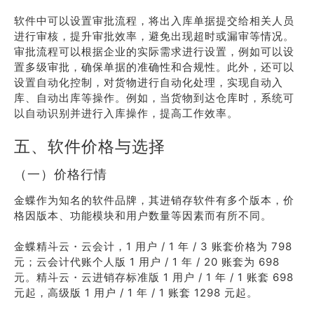
软件中可以设置审批流程，将出入库单据提交给相关人员
进行审核，提升审批效率，避免出现超时或漏审等情况。
审批流程可以根据企业的实际需求进行设置，例如可以设
置多级审批，确保单据的准确性和合规性。此外，还可以
设置自动化控制，对货物进行自动化处理，实现自动入
库、自动出库等操作。例如，当货物到达仓库时，系统可
以自动识别并进行入库操作，提高工作效率。
五、软件价格与选择
（一）价格行情
金蝶作为知名的软件品牌，其进销存软件有多个版本，价
格因版本、功能模块和用户数量等因素而有所不同。
金蝶精斗云・云会计，1 用户 / 1 年 / 3 账套价格为 798
元；云会计代账个人版 1 用户 / 1 年 / 20 账套为 698
元。精斗云・云进销存标准版 1 用户 / 1 年 / 1 账套 698
元起，高级版 1 用户 / 1 年 / 1 账套 1298 元起。